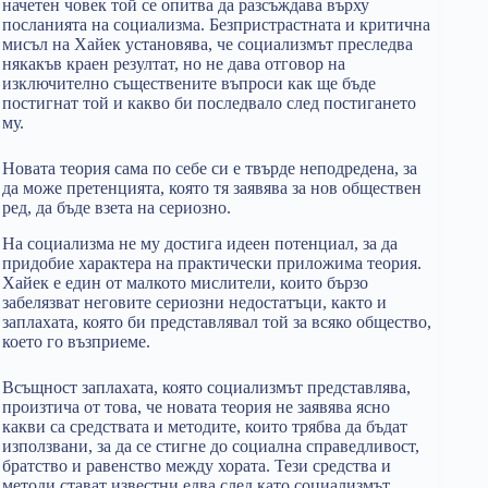
начетен човек той се опитва да разсъждава върху
посланията на социализма. Безпристрастната и критична
мисъл на Хайек установява, че социализмът преследва
някакъв краен резултат, но не дава отговор на
изключително съществените въпроси как ще бъде
постигнат той и какво би последвало след постигането
му.
Новата теория сама по себе си е твърде неподредена, за
да може претенцията, която тя заявява за нов обществен
ред, да бъде взета на сериозно.
На социализма не му достига идеен потенциал, за да
придобие характера на практически приложима теория.
Хайек е един от малкото мислители, които бързо
забелязват неговите сериозни недостатъци, както и
заплахата, която би представлявал той за всяко общество,
което го възприеме.
Всъщност заплахата, която социализмът представлява,
произтича от това, че новата теория не заявява ясно
какви са средствата и методите, които трябва да бъдат
използвани, за да се стигне до социална справедливост,
братство и равенство между хората. Тези средства и
методи стават известни едва след като социализмът