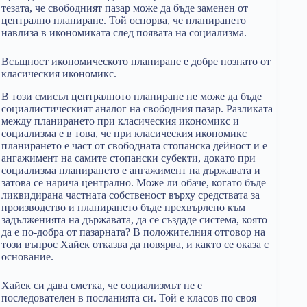
тезата, че свободният пазар може да бъде заменен от
централно планиране. Той оспорва, че планирането
навлиза в икономиката след появата на социализма.
Всъщност икономическото планиране е добре познато от
класическия икономикс.
В този смисъл централното планиране не може да бъде
социалистическият аналог на свободния пазар. Разликата
между планирането при класическия икономикс и
социализма е в това, че при класическия икономикс
планирането е част от свободната стопанска дейност и е
ангажимент на самите стопански субекти, докато при
социализма планирането е ангажимент на държавата и
затова се нарича централно. Може ли обаче, когато бъде
ликвидирана частната собственост върху средствата за
производство и планирането бъде прехвърлено към
задълженията на държавата, да се създаде система, която
да е по-добра от пазарната? В положителния отговор на
този въпрос Хайек отказва да повярва, и както се оказа с
основание.
Хайек си дава сметка, че социализмът не е
последователен в посланията си. Той е класов по своя