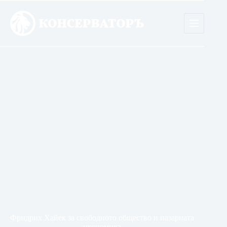
Skip
to
content
Фридрих Хайек за свободното общество и пазарната
икономика