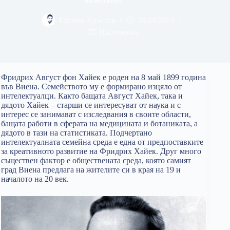
Евгени Кръстев
26/04/2019
Икономика
Фридрих Август фон Хайек е роден на 8 май 1899 година
във Виена. Семейството му е формирано изцяло от
интелектуалци. Както бащата Август Хайек, така и
дядото Хайек – старши се интересуват от наука и с
интерес се занимават с изследвания в своите области,
бащата работи в сферата на медицината и ботаниката, а
дядото в тази на статистиката. Подчертано
интелектуалната семейна среда е една от предпоставките
за креативното развитие на Фридрих Хайек. Друг много
съществен фактор е обществената среда, която самият
град Виена предлага на жителите си в края на 19 и
началото на 20 век.