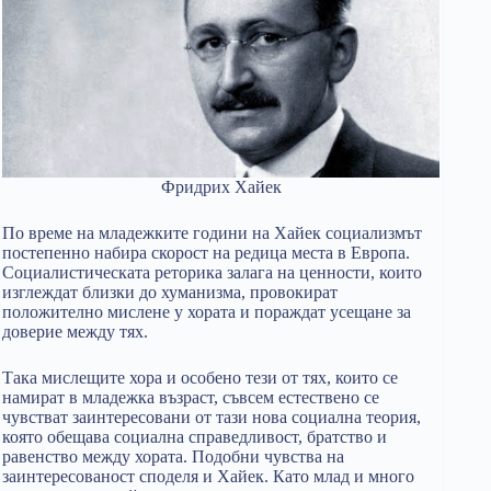
Фридрих Хайек
По време на младежките години на Хайек социализмът
постепенно набира скорост на редица места в Европа.
Социалистическата реторика залага на ценности, които
изглеждат близки до хуманизма, провокират
положително мислене у хората и пораждат усещане за
доверие между тях.
Така мислещите хора и особено тези от тях, които се
намират в младежка възраст, съвсем естествено се
чувстват заинтересовани от тази нова социална теория,
която обещава социална справедливост, братство и
равенство между хората. Подобни чувства на
заинтересованост споделя и Хайек. Като млад и много