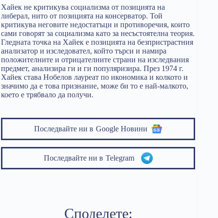
Хайек не критикува социализма от позицията на
либерал, нито от позицията на консерватор. Той
критикува неговите недостатъци и противоречия, които
сами говорят за социализма като за несъстоятелна теория.
Гледната точка на Хайек е позицията на безпристрастния
анализатор и изследовател, който търси и намира
положителните и отрицателните страни на изследвания
предмет, анализира ги и ги популяризира. През 1974 г.
Хайек става Нобелов лауреат по икономика и колкото и
значимо да е това признание, може би то е най-малкото,
което е трябвало да получи.
Последвайте ни в
Google Новини
Последвайте ни в
Telegram
Споделете: