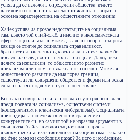
успява да се наложи в определени общества, където
насилието и терорът стават част от живота на хората и
основна характеристика на обществените отношения.
Хайек успява да прозре недостатъците на социализма
там, където той е най-слаб, а именно в икономическата
сфера. Социализмът не може да даде отговор на въпроса
как ще се стигне до социалната справедливост,
братството и равенството, както и на въпроса какво би
последвало след постигането на тези цели. Дали, щом
целите са изпълнени, то общественото развитие
приключва или поема в някаква нова посока. Може ли
общественото развитие да има горна граница,
съществуват ли съвършени обществени форми или всяка
една от на тях подлежи на усъвършенстване.
Все пак отговор на този въпрос дават утвърдените, далеч
преди появата на социализма, обществени системи
(консерватизъм и класически либерализъм). Социализмът
претендира за повече жизненост в сравнение с
конкурентите си, но самият той не изразява аргументи в
своя полза. Хайек поставя същностния въпрос за
икономическата несъстоятелност на социализма – с какво
ще бъде заменен свободния пазар? За него е необяснима