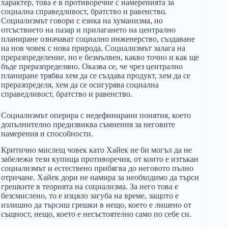
характер, това е в противоречие с намеренията за
социална справедливост, братство и равенство.
Социализмът говори с езика на хуманизма, но
отсъствието на пазар и прилагането на централно
планиране означават социално инженерство, създаване
на нов човек с нова природа. Социализмът залага на
преразпределение, но е безмълвен, какво точно и как ще
бъде преразпределяно. Оказва се, че чрез централно
планиране трябва хем да се създава продукт, хем да се
преразпределя, хем да се осигурява социална
справедливост, братство и равенство.
Социализмът оперира с недефинирани понятия, което
допълнително предизвиква съмнения за неговите
намерения и способности.
Критично мислещ човек като Хайек не би могъл да не
забележи тези купища противоречия, от които е изтъкан
социализмът и естествено прибягва до неговото пълно
отричане. Хайек дори не намира за необходимо да търси
грешките в теорията на социализма. За него това е
безсмислено, то е изцяло загуба на време, защото е
излишно да търсиш грешки в нещо, което е лишено от
същност, нещо, което е несъстоятелно само по себе си.