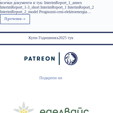
всички документи и тук: InterimReport_1_annex
InterimReport_1-3_short InterimReport_1 InterimReport_2
InterimReport_2_model Prognozni-ceni-elektroenergia…
Прочети
Засекретеният
доклад
за
Белене
Купи Годишникъ2025 тук
Подкрепи ни