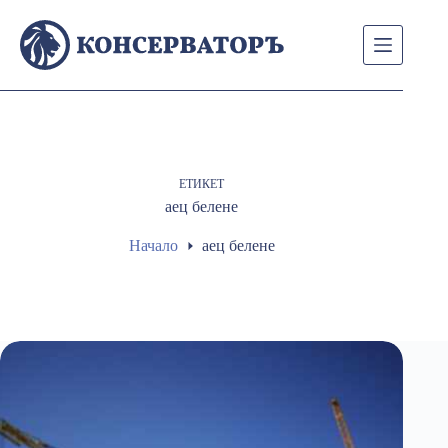
Skip
to
content
ЕТИКЕТ
аец белене
Начало
аец белене