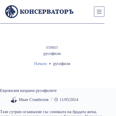
Skip
to
content
ЕТИКЕТ
русофили
Начало
русофили
Евровизия нахрани русофилите
Иван Стамболов
11/05/2014
Тази сутрин осъмнахме със снимката на брадата жена,