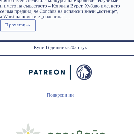
чиято песен спечелила конкурса на Евровизия. Научихме
и името на съществото – Кончита Вурст. Хубаво име, като
се има предвид, че Conchita на испански значи „котенце“,
а Wurst на немски е „наденица“.…
Прочети
Евровизия
нахрани
русофилите
Купи Годишникъ2025 тук
Подкрепи ни