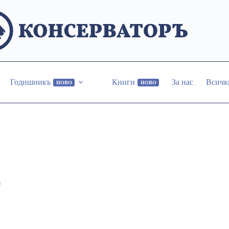
Годишникъ
Книги
За нас
Всичк
НОВО
НОВО
s