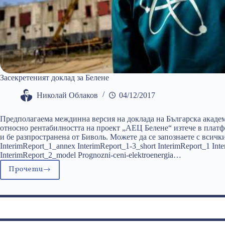
Засекретеният доклад за Белене
Николай Облаков
04/12/2017
Предполагаема междинна версия на доклада на Българска академ
относно рентабилността на проект „АЕЦ Белене“ изтече в платф
и бе разпространена от Биволь. Можете да се запознаете с всичк
InterimReport_1_annex InterimReport_1-3_short InterimReport_1 Int
InterimReport_2_model Prognozni-ceni-elektroenergia…
Прочети
Засекретеният
доклад
за
Белене