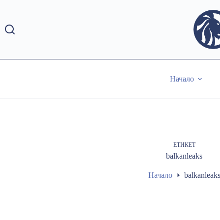
Skip
to
content
Начало
ЕТИКЕТ
balkanleaks
Начало
balkanleak