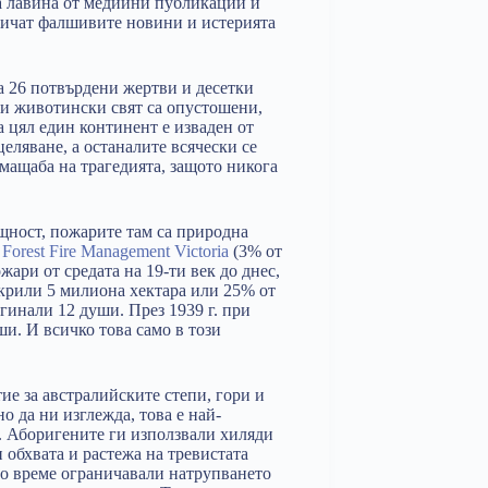
а лавина от медийни публикации и
зличат фалшивите новини и истерията
а 26 потвърдени жертви и десетки
 и животински свят са опустошени,
 цял един континент е изваден от
целяване, а останалите всячески се
мащаба на трагедията, защото никога
щност, пожарите там са природна
а
Forest Fire Management Victoria
(3% от
ари от средата на 19-ти век до днес,
окрили 5 милиона хектара или 25% от
гинали 12 души. През 1939 г. при
ши. И всичко това само в този
е за австралийските степи, гори и
 да ни изглежда, това е най-
. Аборигените ги използвали хиляди
и обхвата и растежа на тревистата
ото време ограничавали натрупването