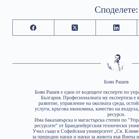
Споделете:
Боян Рашев
Боян Рашев e един от водещите експерти по упр
България. Професионалната му експертиза е 
развитие, управление на околната среда, осто
услуги, кръгова икономика, качество на въздух
ресурси.
Има бакалавърска и магистърска степен по "Упр
ресурсите" от Бранденбургския технически унив
Учил също в Софийския университет „Св. Климе
за природни науки и науки за живота във Виена 