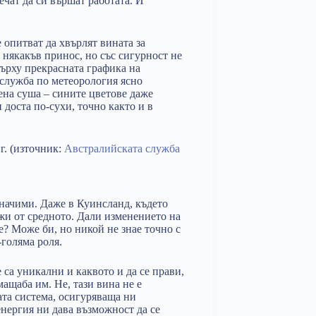
чат да си вършат работата. И
 опитват да хвърлят вината за
 някакъв принос, но със сигурност не
върху прекрасната графика на
 служба по метеорология ясно
бена суша – сините цветове даже
 доста по-сухи, точно както и в
г. (източник:
Австралийската служба
значими. Даже в Куинсланд, където
ежи от средното. Дали изменението на
? Може би, но никой не знае точно с
-голяма роля.
 са уникални и каквото и да се прави,
мащаба им. Не, тази вина не е
ата система, осигуряваща ни
енергия ни дава възможност да се