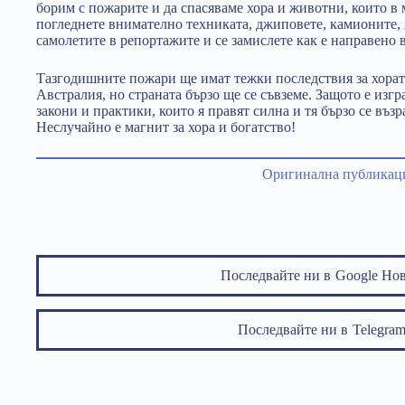
борим с пожарите и да спасяваме хора и животни, които в
погледнете внимателно техниката, джиповете, камионите, 
самолетите в репортажите и се замислете как е направено 
Тазгодишните пожари ще имат тежки последствия за хорат
Австралия, но страната бързо ще се съвземе. Защото е изг
закони и практики, които я правят силна и тя бързо се въз
Неслучайно е магнит за хора и богатство!
Оригинална публикац
Последвайте ни в
Google Но
Последвайте ни в
Telegr