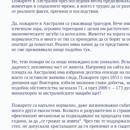
Пожарите в Австралия през последния месец предизвиках
коментари в социалните мрежи, в които е трудно да се ра
от реалните факти, причини и последствия.
Да, пожарите в Австралия са ужасяваща трагедия. Вече им
изчезнали хора, огромни територии с целия им растителен
икономическите загуби са колосални. Животът на хората на
нормалността и много от тях са принудени да се борят за о
опитват да помогнат. Реално няма начин да си представим 
не сме преживявали нищо подобно тук.
Не, тези пожари не са нещо невиждано или уникално. Всъ
даденост, неизменна част от живота. Например на сайта н
площта на Австралия) има изброени десетки епизоди на пож
които са оставили значима следа. Пожарите през 1851 г. п
днешния щат Виктория, избили милиони глави добитък, за
подобни обстоятелства загинали 71, а през 2009 г. – 173 ду
миниатюрен за австралийските мащаби щат!
Пожарите са напълно нормално, даже жизненоважно събити
много други екосистеми. Колкото и разрушително и страшно
ефективният механизъм за подмладяване на природата там
години, за да „се грижат за земята“. Чрез тях те поддържал
степ, не допускали храсталаците да ги превземат и в същ