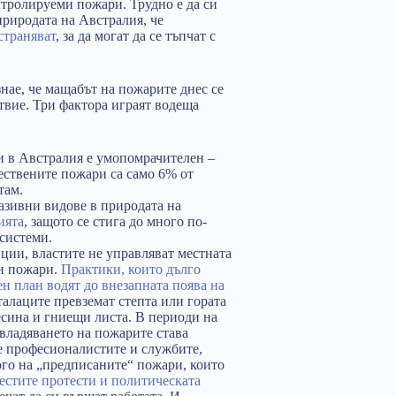
нтролируеми пожари. Трудно е да си
природата на Австралия, че
страняват
, за да могат да се тъпчат с
знае, че мащабът на пожарите днес се
твие. Три фактора играят водеща
и в Австралия е умопомрачителен –
ествените пожари са само 6% от
 там.
азивни видове в природата на
ията
, защото се стига до много по-
системи.
ции, властите не управляват местната
ми пожари.
Практики, които дълго
н план водят до внезапната поява на
сталаците превземат степта или гората
есина и гниещи листа. В периоди на
 овладяването на пожарите става
че професионалистите и службите,
го на „предписаните“ пожари, които
естите протести и политическата