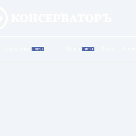
Годишникъ
Книги
За нас
Всичк
НОВО
НОВО