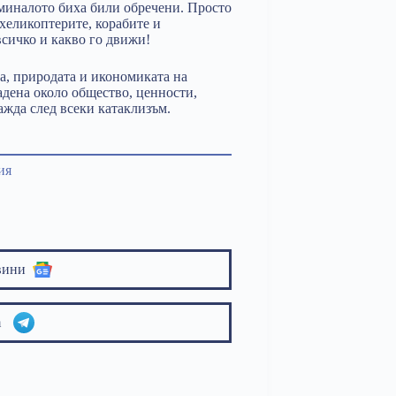
 миналото биха били обречени. Просто
хеликоптерите, корабите и
всичко и какво го движи!
а, природата и икономиката на
радена около общество, ценности,
ражда след всеки катаклизъм.
ия
вини
am