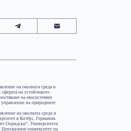
авление на околната среда в
в сферата на устойчивото
йностяване на екосистемни
а, управление на природните
авление на околната среда и
ерситет в Котбус, Германия.
нт Охридски“, Университета
и Централния университет на