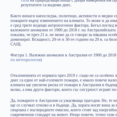
сила
на природозащитници с добри намерения им пре
резултатите са видими днес.
Както винаги напоследък, политици, активисти и медии се
пожарите върху изменението на климата. То може и да има
е сред трите водещи антропогенни фактора. Бегъл поглед 
валежните аномалии от 1900 до 2018 г. на Австралийската
показва, че през 21 в. не може да се говори за някаква осо
доминират. Всъщност, 20-те и 30-те години на 20 в. са били
САЩ.
Фигура 1. Валежни аномалии в Австралия от 1900 до 2018 
по метеорология
)
Отклоненията от нормата през 2019 г. също не са особено 
днес са едни от най-големите пожари, е имало повече вал
климата ще увеличи риска от пожари в Австралия в бъдеще
колко, а има други фактори, които със сигурност играят по
Да, пожарите в Австралия са ужасяваща трагедия. Не, те не
ще се случват отново и в бъдеще. Да, хората носят вина за 
свързана с въглеродните емисии, които стоят зад енергийн
съвременния стандарт на живот. Нещо повече, точно тази 