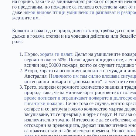
на гориво, така че да минимизират риска от огромни неко
го представим, но пожарите са толкова естествена част от 
даже
някои видове птици умишлено ги разпалват и разпро
жертвите им.
Колкото и важен да е природният фактор, трябва да се при
дължи в голяма степен и на човешки действия или бездейс
роля:
Първо,
хората ги палят
: Делът на умишлените пожар
вероятно около 50%. После идват инцидентите, а ест
всички над 50000 пожара, които се случват годишно
Второ, хората са основният вносител на чужди и инв
Австралия.
Наличието им там силно влошава ситуац
интензивни пожари от „нормалното“ за местните еко
Трето, въпреки огромното количество знания и тради
природа така, че да минимизират рисковете от голе
време потискат и ограничават пожарите в дългосроче
гигантски пожари
. Точно това се случва, когато хра
остарее и се натрупа голямо количество мъртва дърв
засушаване, тя се превръща в буре с барут. И тогава
изключително трудно. Интересно е да се отбележи, 
отговорни за превенцията, държат изключително мно
са практика там от аборигенски времена. Но все
по-ч