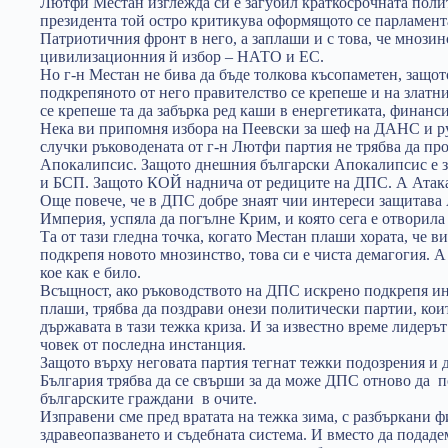
Лютфи Местан изглежда си е загубил краткосрочната полит
президента той остро критикува оформящото се парламент
Патриотичния фронт в него, а заплаши и с това, че мнози
цивилизационния й избор – НАТО и ЕС.
Но г-н Местан не бива да бъде толкова късопаметен, защо
подкрепяното от него правителство се крепеше и на златни
се крепеше та да забърка ред каши в енергетиката, финанс
Нека ви припомня избора на Пеевски за шеф на ДАНС и ру
случки ръководената от г-н Лютфи партия не трябва да пр
Апокалипсис. Защото днешния български Апокалипсис е з
и БСП. Защото КОЙ наднича от редиците на ДПС. А Атака 
Още повече, че в ДПС добре знаят чии интереси защитава 
Империя, успяла да погълне Крим, и която сега е отворила
Та от тази гледна точка, когато Местан плаши хората, че 
подкрепя новото мнозинство, това си е чиста демагогия. А 
кое как е било.
Всъщност, ако ръководството на ДПС искрено подкрепя инт
плаши, трябва да поздрави онези политически партии, кои
държавата в тази тежка криза. И за известно време лидерът
човек от последна инстанция.
Защото върху неговата партия тегнат тежки подозрения и д
България трябва да се свърши за да може ДПС отново да п
българските граждани в очите.
Изправени сме пред вратата на тежка зима, с разбъркани ф
здравеопазването и съдебната система. И вместо да подаде