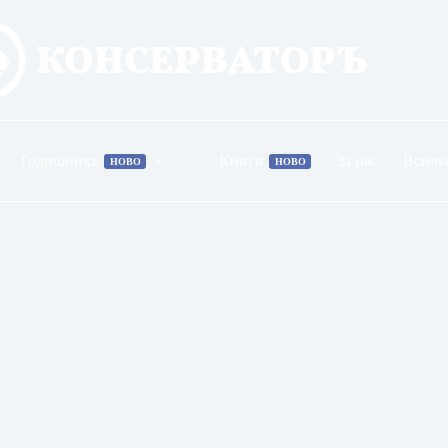
Годишникъ
Книги
За нас
Всичк
НОВО
НОВО