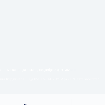
о няма какво да кажеш, по-добре е да замълчиш
ил Кърджилов
05/11/2014
Архив "Петте кьошета"