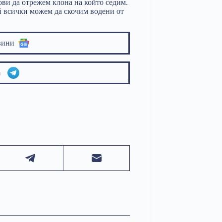
ови да отрежем клона на който седим.
ай всички можем да скочим водени от
вини
am