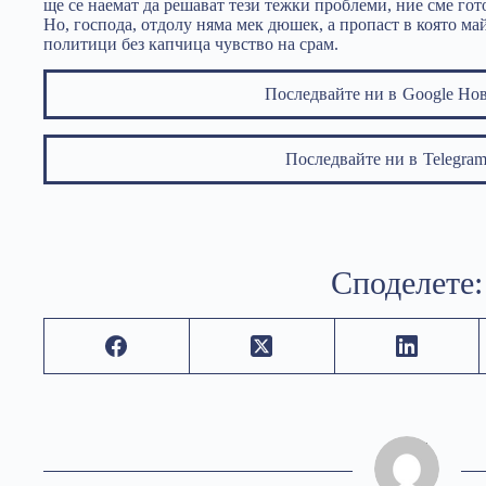
ще се наемат да решават тези тежки проблеми, ние сме гот
Но, господа, отдолу няма мек дюшек, а пропаст в която м
политици без капчица чувство на срам.
Последвайте ни в
Google Но
Последвайте ни в
Telegr
Споделете: