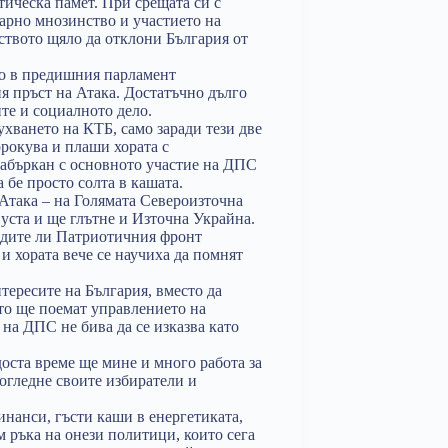
ическа памет. При срещата си с
арно мнозинство и участието на
нството щяло да отклони България от
то в предишния парламент
я пръст на Атака. Достатъчно дълго
ите и социалното дело.
хването на КТБ, само заради тези две
орокува и плаши хората с
абъркан с основното участие на ДПС
бе просто солта в кашата.
Атака – на Голямата Североизточна
 уста и ще глътне и Източна Украйна.
видите ли Патриотичния фронт
и хората вече се научиха да помнят
ересите на България, вместо да
то ще поемат управлението на
 на ДПС не бива да се изказва като
оста време ще мине и много работа за
огледне своите избиратели и
инанси, гъсти каши в енергетиката,
м ръка на онези политици, които сега