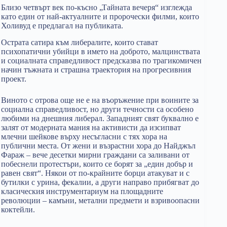
Близо четвърт век по-късно „Тайната вечеря“ изглежда
като един от най-актуалните и пророчески филми, които
Холивуд е предлагал на публиката.
Острата сатира към либералите, които стават
психопатични убийци в името на доброто, малцинствата
и социалната справедливост предсказва по трагикомичен
начин тъжната и страшна траектория на прогресивния
проект.
Виното с отрова още не е на въоръжение при воините за
социална справедливост, но други течности са особено
любими на днешния либерал. Западният свят буквално е
залят от модерната мания на активисти да изсипват
млечни шейкове върху несъгласни с тях хора на
публични места. От жени и възрастни хора до Найджъл
Фараж – вече десетки мирни граждани са заливани от
побеснели протестъри, които се борят за „един добър и
равен свят“. Някои от по-крайните борци атакуват и с
бутилки с урина, фекалии, а други направо прибягват до
класическия инструментариум на площадните
революции – камъни, метални предмети и взривоопасни
коктейли.