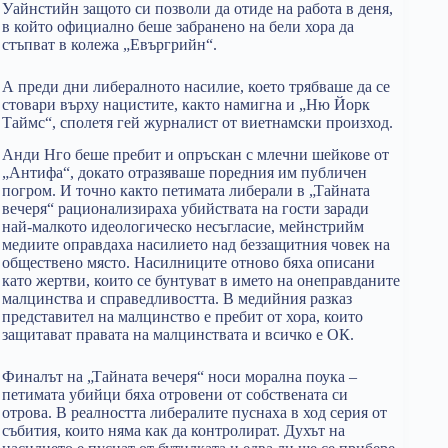
Уайнстийн защото си позволи да отиде на работа в деня,
в който официално беше забранено на бели хора да
стъпват в колежа „Евъргрийн“.
А преди дни либералното насилие, което трябваше да се
стовари върху нацистите, както намигна и „Ню Йорк
Таймс“, сполетя гей журналист от виетнамски произход.
Анди Нго беше пребит и опръскан с млечни шейкове от
„Антифа“, докато отразяваше поредния им публичен
погром. И точно както петимата либерали в „Тайната
вечеря“ рационализираха убийствата на гости заради
най-малкото идеологическо несъгласие, мейнстрийм
медиите оправдаха насилието над беззащитния човек на
обществено място. Насилниците отново бяха описани
като жертви, които се бунтуват в името на онеправданите
малцинства и справедливостта. В медийния разказ
представител на малцинство е пребит от хора, които
защитават правата на малцинствата и всичко е ОК.
Финалът на „Тайната вечеря“ носи морална поука –
петимата убийци бяха отровени от собствената си
отрова. В реалността либералите пуснаха в ход серия от
събития, които няма как да контролират. Духът на