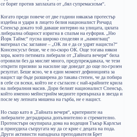
се борят против заплахата от „бял супремасизъм“.
Когато преди повече от две години някакъв протестър
издебна и удари в лицето белия националист Ричард
Спенсър докато той даваше интервю на улицата, цялата
либерална общност изригна в спазъм на еуфория. „Ню
Йорк Таймс“ пусна широко споделян и „намигващ“
материал със заглавие – „ОК ли е да се удрят нацисти?“
Консенсусът беше, че е по-скоро ОК. Още тогава някои
хора, които петимата либерали от „Тайната вечеря“ биха
отровили без да мислят много, предупреждаваха, че тези
открити призиви за насилие ще доведат до още по-грозен
резултат. Беше ясно, че в един момент дефиницията за
нацист ще бъде разширена до такава степен, че да побира
в себе си всеки, който не е съгласен с най-крайните крила
на либералния масив. Дори белият националист Спенсър,
който именно мейнстрийм медиите превърнаха в звезда и
после му лепната мишена на гърба, не е нацист.
Но също като в „Тайната вечеря“, критериите на
либералите деградираха допълнително и стремително.
Протеистъри окупираха дома на водещия Тъкър Карлсън
и принудиха съпругата му да се крие с децата на пода.
Други активисти нападнаха преподавателя Брет