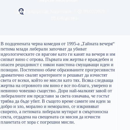
Владислав Апостолов
09/07/2019
Общество
В подценената черна комедия от 1995-а „Тайната вечеря“
петима млади либерали започват да убиват
идеологическите си врагове като ги канят на вечеря и им
сипват вино с отрова. Първата им жертва е враждебен и
опасен рецидивист с някои наистина смущаващи идеи и
позиции. Постепенно обаче образованите прогресивисти
драматично свалят критериите и решават да изчистят
света от всеки, който не мисли като тях. Всяка следваща
жертва на отровното им вино е все по-благо, умерено и
невинно човешко същество. Дори най-малкият завой от
либералните им представи за света означава, че гостът
трябва да бъде убит. В същото време самите им идеи за
добро и зло, морално и неморално, се изкривяват
свирепо, а петимата либерали мутират в смъртоносна
секта, отдадена на свещената си мисия да изчисти
планетата от хора с погрешни мисли.