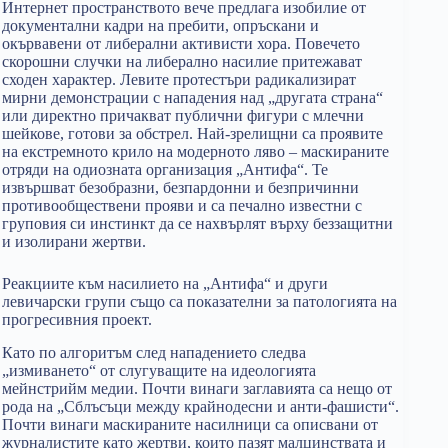
Интернет пространството вече предлага изобилие от
документални кадри на пребити, опръскани и
окървавени от либерални активисти хора. Повечето
скорошни случки на либерално насилие притежават
сходен характер. Левите протестъри радикализират
мирни демонстрации с нападения над „другата страна“
или директно причакват публични фигури с млечни
шейкове, готови за обстрел. Най-зрелищни са проявите
на екстремното крило на модерното ляво – маскираните
отряди на одиозната организация „Антифа“. Те
извършват безобразни, безпардонни и безпричинни
противообществени прояви и са печално известни с
груповия си инстинкт да се нахвърлят върху беззащитни
и изолирани жертви.
Реакциите към насилието на „Антифа“ и други
левичарски групи също са показателни за патологията на
прогресивния проект.
Като по алгоритъм след нападението следва
„измиването“ от слугуващите на идеологията
мейнстрийм медии. Почти винаги заглавията са нещо от
рода на „Сблъсъци между крайнодесни и анти-фашисти“.
Почти винаги маскираните насилници са описвани от
журналистите като жертви, които пазят малцинствата и