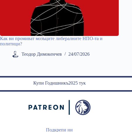
Как ви промиват мозъците либералните НПО-та и
политици?
Теодор Димокенчев
24/07/2026
Купи Годишникъ2025 тук
Подкрепи ни