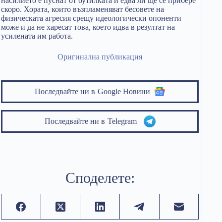
насилието е пуснат от бутилката и едва ли ще се прибере
скоро. Хората, които възпламеняват бесовете на
физическата агресия срещу идеологически опоненти
може и да не харесат това, което идва в резултат на
усилената им работа.
Оригинална публикация
Последвайте ни в
Google Новини
Последвайте ни в
Telegram
Споделете: