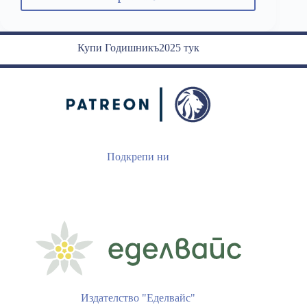
30
май:
Подписването
на
Купи Годишникъ2025 тук
Лондонския
мирен
договор
Подкрепи ни
Издателство "Еделвайс"