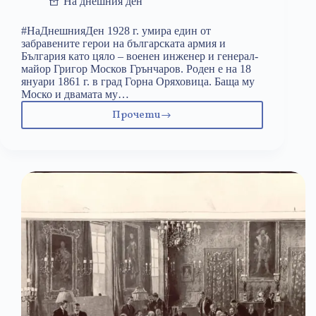
На днешния ден
#НаДнешнияДен 1928 г. умира един от
забравените герои на българската армия и
България като цяло – военен инженер и генерал-
майор Григор Москов Грънчаров. Роден е на 18
януари 1861 г. в град Горна Оряховица. Баща му
Моско и двамата му…
Прочети
29
февруари:
Григор
Грънчаров