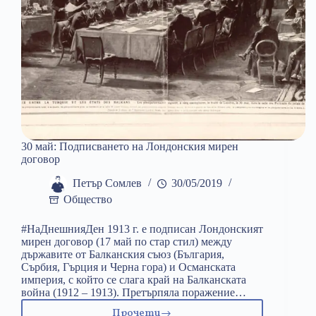
30 май: Подписването на Лондонския мирен
договор
Петър Сомлев
30/05/2019
Общество
#НаДнешнияДен 1913 г. е подписан Лондонският
мирен договор (17 май по стар стил) между
държавите от Балканския съюз (България,
Сърбия, Гърция и Черна гора) и Османската
империя, с който се слага край на Балканската
война (1912 – 1913). Претърпяла поражение…
Прочети