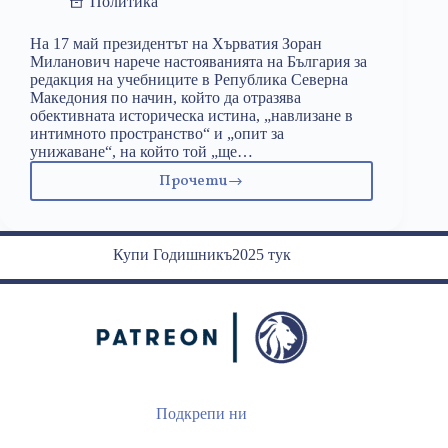
Политика
На 17 май президентът на Хърватия Зоран
Миланович нарече настояванията на България за
редакция на учебниците в Република Северна
Македония по начин, който да отразява
обективната историческа истина, „навлизане в
интимното пространство“ и „опит за
унижаване“, на който той „ще…
Прочети
Балкански
страсти
Купи Годишникъ2025 тук
Подкрепи ни