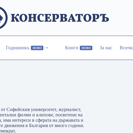
Годишникъ
Книги
За нас
Всичк
НОВО
НОВО
 от Софийския университет, журналист,
ментални филми и клипове, посветени на
а, има интереси в сферата на държавата и
те движения в България от много години.
емократ.