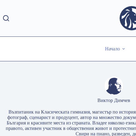
Skip
to
content
Начало
Виктор Димчев
Възпитаник на Класическата гимназия, магистър по история
фотограф, сценарист и продуцент, автор на множество доку
България и красивите места из страната. Владее няколко език
правото, активен участник в обществения живот и протестни
Свири на пиано, разведен, д