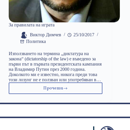
За правилата на играта
Виктор Димчев
25/10/2017
Политика
Използването на термина „диктатура на
закона“ (dictatorship of the law) е въведено за
първи път в първата президентската кампания
на Владимир Путин през 2000 година.
Доколкото ми е известно, никога преди това
този лозунг не е ползван или употребяван в…
Прочети
За
правилата
на
играта