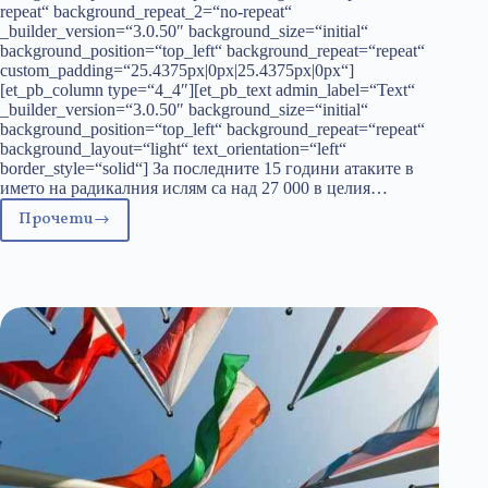
repeat“ background_repeat_2=“no-repeat“
_builder_version=“3.0.50″ background_size=“initial“
background_position=“top_left“ background_repeat=“repeat“
custom_padding=“25.4375px|0px|25.4375px|0px“]
[et_pb_column type=“4_4″][et_pb_text admin_label=“Text“
_builder_version=“3.0.50″ background_size=“initial“
background_position=“top_left“ background_repeat=“repeat“
background_layout=“light“ text_orientation=“left“
border_style=“solid“] За последните 15 години атаките в
името на радикалния ислям са над 27 000 в целия…
Прочети
Правозащитници
Акбар!