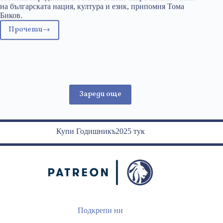
на българската нация, култура и език, припомня Тома
Биков.
Прочети
Как
Библията
създаде
българския
език
Зареди още
Купи Годишникъ2025 тук
Подкрепи ни