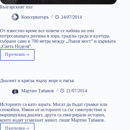
Българският път
Консерваторъ
24/07/2014
От известно време все повече се набива на очи
потресаващата разлика в хора, градска среда и култура,
събрани само в 700 метра между „Лъвов мост” и църквата
„Света Неделя”.
Прочети
Българският
път
Диалект и крясък върху море и пясък
Мартин Табаков
21/07/2014
Историите са като хората. Могат да бъдат гръмки или
спокойни. Някои от историите са със самочувствие и
маршируващ диалект, други са емигрирали истории,
които водят усмихнат живот, пише Мартин Табаков.
Прочети