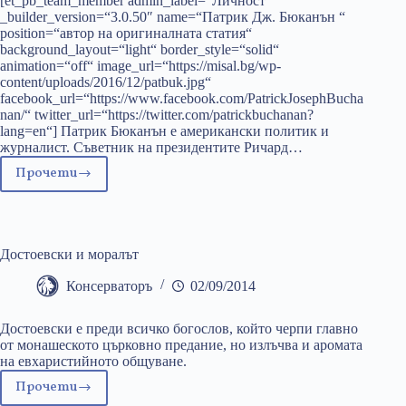
[et_pb_team_member admin_label=“Личност“
_builder_version=“3.0.50″ name=“Патрик Дж. Бюканън “
position=“автор на оригиналната статия“
background_layout=“light“ border_style=“solid“
animation=“off“ image_url=“https://misal.bg/wp-
content/uploads/2016/12/patbuk.jpg“
facebook_url=“https://www.facebook.com/PatrickJosephBucha
nan/“ twitter_url=“https://twitter.com/patrickbuchanan?
lang=en“] Патрик Бюканън е американски политик и
журналист. Съветник на президентите Ричард…
Прочети
The
Forever
War
Достоевски и моралът
Консерваторъ
02/09/2014
Достоевски е преди всичко богослов, който черпи главно
от монашеското църковно предание, но излъчва и аромата
на евхаристийното общуване.
Прочети
Достоевски