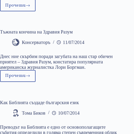
Прочети
Трябва
ли
епископът
да
Тъжната кончина на Здравия Разум
бъде
мениджър?
Консерваторъ
11/07/2014
Днес ние скърбим поради загубата на наш стар обичен
приятел – Здравия Разум, констатира популярната
американска журналистка Лори Боргман.
Прочети
Тъжната
кончина
на
Здравия
Как Библията създаде българския език
Разум
Тома Биков
10/07/2014
Преводът на Библията е едно от основополагащите
събития определили в голяма степен съвременния облик