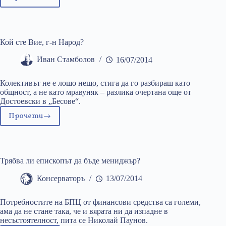
Диалект
и
крясък
върху
Кой сте Вие, г-н Народ?
море
и
Иван Стамболов
16/07/2014
пясък
Колективът не е лошо нещо, стига да го разбираш като
общност, а не като мравуняк – разлика очертана още от
Достоевски в „Бесове“.
Прочети
Кой
сте
Вие,
г-
Трябва ли епископът да бъде мениджър?
н
Народ?
Консерваторъ
13/07/2014
Потребностите на БПЦ от финансови средства са големи,
ама да не стане така, че и вярата ни да изпадне в
несъстоятелност, пита се Николай Паунов.