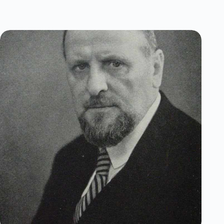
и
моралът