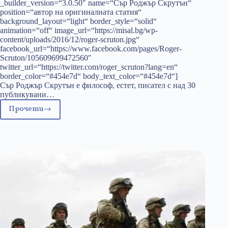
_builder_version=“3.0.50″ name=“Сър Роджър Скрутън“
position=“автор на оригиналната статия“
background_layout=“light“ border_style=“solid“
animation=“off“ image_url=“https://misal.bg/wp-
content/uploads/2016/12/roger-scruton.jpg“
facebook_url=“https://www.facebook.com/pages/Roger-
Scruton/105609699472560″
twitter_url=“https://twitter.com/roger_scruton?lang=en“
border_color=“#454e7d“ body_text_color=“#454e7d“]
Сър Роджър Скрутън е философ, естет, писател с над 30
публикувани…
Прочети
Случаят
с
нациите