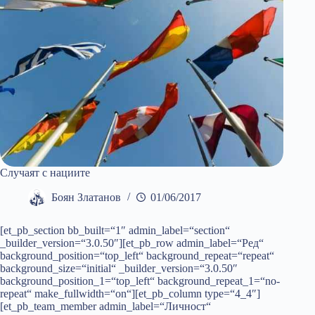
Случаят с нациите
Боян Златанов
01/06/2017
[et_pb_section bb_built=“1″ admin_label=“section“
_builder_version=“3.0.50″][et_pb_row admin_label=“Ред“
background_position=“top_left“ background_repeat=“repeat“
background_size=“initial“ _builder_version=“3.0.50″
background_position_1=“top_left“ background_repeat_1=“no-
repeat“ make_fullwidth=“on“][et_pb_column type=“4_4″]
[et_pb_team_member admin_label=“Личност“