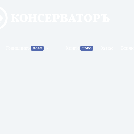
Годишникъ
Книги
За нас
Всичк
НОВО
НОВО