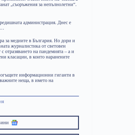
танат „съоръжения за непълнолетни“.
предишната администрация. Днес е
е…
а за медиите в България. Но дори и
вната журналистика от световен
 с отразяването на пандемията – а и
ени класации, в които наранените
-могъщите информационни гиганти в
-важните неща, в името на
ия
вини