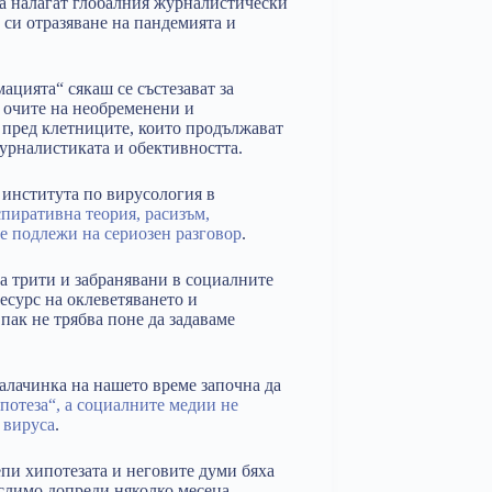
а налагат глобалния журналистически
 си отразяване на пандемията и
ацията“ сякаш се състезават за
 очите на необременени и
я пред клетниците, които продължават
журналистиката и обективността.
 института по вирусология в
спиративна теория, расизъм,
е подлежи на сериозен разговор
.
а трити и забранявани в социалните
есурс на оклеветяването и
пак не трябва поне да задаваме
алачинка на нашето време започна да
потеза“, а социалните медии не
 вируса
.
и хипотезата и неговите думи бяха
ислимо допреди няколко месеца.