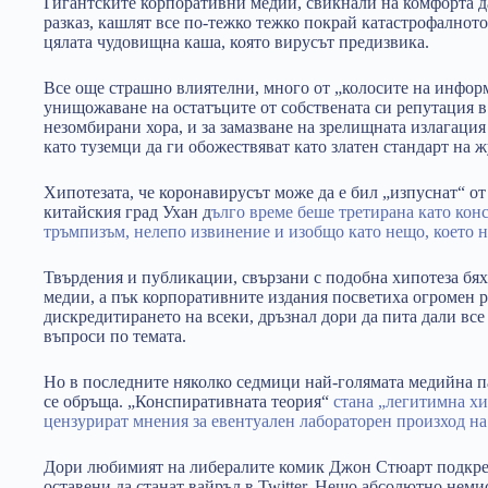
Гигантските корпоративни медии, свикнали на комфорта д
разказ, кашлят все по-тежко тежко покрай катастрофалното
цялата чудовищна каша, която вирусът предизвика.
Все още страшно влиятелни, много от „колосите на информ
унищожаване на остатъците от собствената си репутация в
незомбирани хора, и за замазване на зрелищната излагаци
като туземци да ги обожествяват като златен стандарт на 
Хипотезата, че коронавирусът може да е бил „изпуснат“ от
китайския град Ухан д
ълго време беше третирана като кон
тръмпизъм, нелепо извинение и изобщо като нещо, което н
Твърдения и публикации, свързани с подобна хипотеза бях
медии, а пък корпоративните издания посветиха огромен р
дискредитирането на всеки, дръзнал дори да пита дали все 
въпроси по темата.
Но в последните няколко седмици най-голямата медийна п
се обръща. „Конспиративната теория“
стана „легитимна хи
цензурират мнения за евентуален лабораторен произход на
Дори любимият на либералите комик Джон Стюарт подкреп
оставени да станат вайръл в Twitter. Нещо абсолютно нем