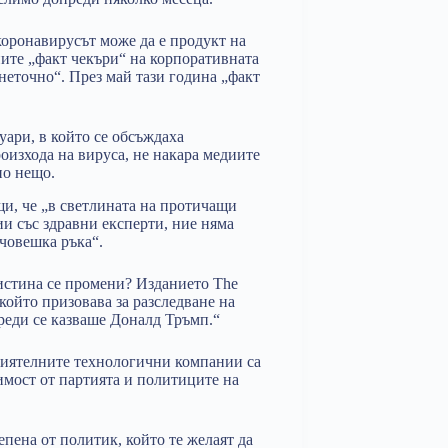
коронавирусът може да е продукт на
ите „факт чекъри“ на корпоративната
 неточно“. През май тази година „факт
ари, в който се обсъждаха
роизхода на вируса, не накара медиите
но нещо.
и, че „в светлината на протичащи
и със здравни експерти, ние няма
 човешка ръка“.
аистина се промени? Изданието The
 който призовава за разследване на
преди се казваше Доналд Тръмп.“
лиятелните технологични компании са
имост от партията и политиците на
епена от политик, който те желаят да