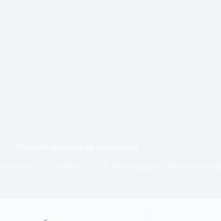
Голямото обръщане на палачинката
Апостолов
20/06/2021
Коронавирусът
,
#НайЧетеното2