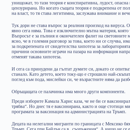
унищожат, то тази теория е конспиративна, лудост, опасна 
цензурирана. Но когато същата теория е подкрепена от пол
на власт, то тя става легитимна, заслужава внимание и вече
Тук дори не става въпрос за реалния произход на вируса.
явно сега няма. Това е изключително мътна материя, която
Въпросът е за пълния и окончателен фалит на световните 
ясно, че в големия разговор за това, което ни се случва, и
за подкрепената от свидетелства хипотеза за лабораторият
причини основните играчи на пазара на информация напра
отменят такава хипотеза.
И сега са принудени да гълтат думите си, докато се опитва
станало. Като детето, което току-що е строшило най-скъпат
поглед към пода, мислейки си, че възрастните няма да разб
Обръщащата се палачинка има много други компоненти.
Преди изборите Камала Харис каза, че не би се ваксинирал
трябва“. Но днес тя е ваксинирана, както и още стотици м
програмата за ваксинация на администрацията на Тръмп.
Децата на нелегални мигранти по границата с Мексико бях
Тръмп. Сега при Байдън са в „съоръжения“. А нищо не се 