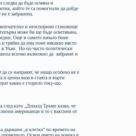
и следва да бъде осмяна и
итик, който те са помогнали да дойде
 не е забранена.
 Окончателно и неоспоримо становище
 тепърва може би ще бъде осветявана.
медии. Още в самото начало беше
ма и трябва да има поне някакво място
а в Ухан. Но по чисто политически
виха всичко възможно да забранят и
т да се направят, че нищо особено не е
а и ценна ваза в стаята и върти
ерат какво е сторило току-що.
а след като „Доналд Тръмп казва, че
илиони американци и то с ваксини от
а държани „в клетка“ по времето на
е променило. Освен името на човека в