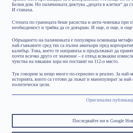
Белия дом. Но палачинката диктува „децата в клетки“ да с
И станаха.
Стената по границата беше расистка и анти-човешка при 
необходимост и трябва да се довърши. И още, и още, и ощ
Обръщането на палачинката е популярна осмиваща метафор
най-гъвкавите сред тях са пълни аматьори пред корпорати
калибър. Това, което те направиха и продължават да правят
почти всичко друго от значение – е отвъд всякакви измисл
чувства на някакви хора ни поставят на 112-о място.
Тук говорим за нещо много по-сериозно и реално. За най
историята, които са готови да лъжат и манипулират за най
политически цели.
Оригинална публикац
Последвайте ни в
Google Но