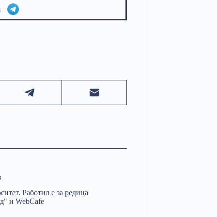
am
в
итет. Работил е за редица
д" и WebCafe