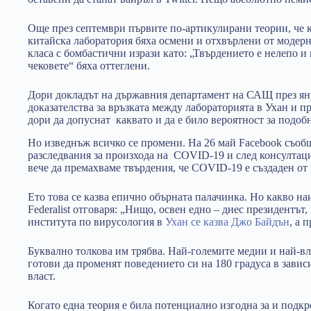
Още през септември първите по-артикулирани теории, че 
китайска лаборатория бяха осмени и отхвърлени от модерн
класа с бомбастични изрази като: „Твърдението е нелепо и
чековете“ бяха оттеглени.
Дори докладът на държавния департамент на САЩ през яну
доказателства за връзката между лабораторията в Ухан и п
дори да допуснат каквато и да е било вероятност за подоб
Но изведнъж всичко се промени. На 26 май Facebook съобщ
разследвания за произхода на COVID-19 и след консултаци
вече да премахваме твърдения, че COVID-19 е създаден от
Eто това се казва епично обърната палачинка. Но какво н
Federalist отговаря: „Нищо, освен едно – днес президентът,
института по вирусология в
Ухан се казва Джо Байдън
, а 
Буквално толкова им трябва. Най-големите медии и най-в
готови да променят поведението си на 180 градуса в завис
власт.
Когато една теория е била потенциално изгодна за и подкр