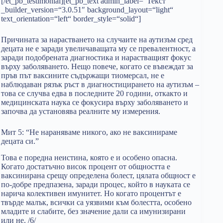
[/et_pb_testimonial][et_pb_text admin_label=“Текст“
_builder_version=“3.0.51″ background_layout=“light“
text_orientation=“left“ border_style=“solid“]
Причината за нарастването на случаите на аутизъм сред
децата не е заради увеличаващата му се превалентност, а
заради подобрената диагностика и нарастващият фокус
върху заболяването. Нещо повече, когато се въвеждат за
пръв път ваксините съдържащи тиомерсал, не е
наблюдаван рязък ръст в диагностицирането на аутизъм –
това се случва едва в последните 20 години, откакто и
медицинската наука се фокусира върху заболяването и
започва да установява реалните му измерения.
Мит 5: “Не нараняваме никого, ако не ваксинираме
децата си.”
Това е поредна неистина, която е и особено опасна.
Когато достатъчно висок процент от общността е
ваксинирана срещу определена болест, цялата общност е
по-добре предпазена, заради процес, който в науката се
нарича колективен имунитет. Но когато процентът е
твърде малък, всички са уязвими към болестта, особено
младите и слабите, без значение дали са имунизирани
или не. /6/