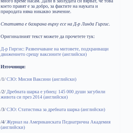
много време насам. Дали в заблудата си вярват, че това
което правят е за добро, за фактите на науката и
природата няма никакво значение.
Статията е базирана върху есе на Д-р Линда Гиргис.
Оригиналният текст можете да прочетете тук:
Д-р Гиргис: Развенчаване на митовете, подхранващи
движението срещу ваксините (английски)
Източници:
/1/
СЗО: Мисия Ваксини (английски)
/2/
Дребната шарка е убиец: 145 000 души загубили
живота си през 2014 (английски)
/3/
СЗО: Статистика за дребната шарка (английски)
/4/
Журнал на Американската Педиатрична Академия
(английски)