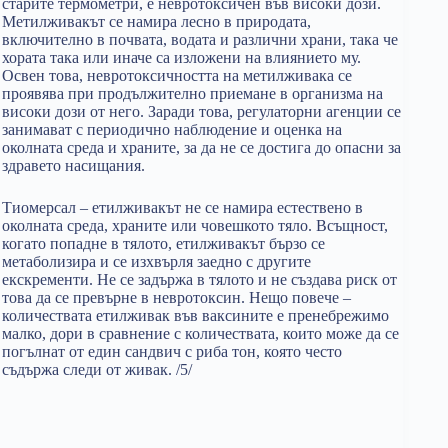
старите термометри, е невротоксичен във високи дози.
Метилживакът се намира лесно в природата,
включително в почвата, водата и различни храни, така че
хората така или иначе са изложени на влиянието му.
Освен това, невротоксичността на метилживака се
проявява при продължително приемане в организма на
високи дози от него. Заради това, регулаторни агенции се
занимават с периодично наблюдение и оценка на
околната среда и храните, за да не се достига до опасни за
здравето насищания.
Тиомерсал – етилживакът не се намира естествено в
околната среда, храните или човешкото тяло. Всъщност,
когато попадне в тялото, етилживакът бързо се
метаболизира и се изхвърля заедно с другите
екскременти. Не се задържа в тялото и не създава риск от
това да се превърне в невротоксин. Нещо повече –
количествата етилживак във ваксините е пренебрежимо
малко, дори в сравнение с количествата, които може да се
погълнат от един сандвич с риба тон, която често
съдържа следи от живак. /5/