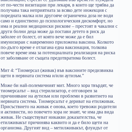
от по-чести визитации при лекаря, в които ще трябва да
получава така неприятната за всяко дете инжекция с
поредната малка или другояче ограничена доза не води
само и единствено до психологическия дискомфорт, но
има и реални медицински рискове – престоят в чакални с
други болни деца може да постави детето в риск да
заболее от болест, от която вече може да е бил
имунизиран с навременно приложена ваксина. Колкото
по-дълго време е отлагана една ваксинация, толкова
повече време има за потенциалната реализация на риска
от заболяване от същата предотвратима болест.
Мит 4: “Тиомерсал (живак) във ваксините предизвиква
щети в нервната система и/или аутизъм.”
Може би най-полемичният мит. Много хора твърдят, че
тиомерсалът – вид стерилизатор, е отговорен за
причиняване на аутизъм или проблеми в развитието на
нервната система. Тиомерсалът е дериват на етилживак.
Присъствието на живак е онова, което тревожи родители
и активисти, но повечето хора не знаят, че има два вида
живак. Не съществуват никакви доказателства, че
етилживакът причинява каквито и да е било щети на
организма. Другият вид – метилживакът, флуидът от