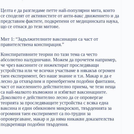
Целта е да разгледаме петте най-популярни мита, които
се споделят от активистите от анти-вакс движението и да
представим фактите, подкрепени от медицинската наука,
що се отнася до тези митове.
Мит 1: “Задължителните ваксинации са част от
правителствена конспирация.”
Конспиративните теории по тази тема са често
абсолютно налудничави. Можем да прочетем например,
че чрез ваксините се инжектират проследяващи
устройства или че всички участваме в някакъв огромен
таен експеримент, без наше знание и т.н. Макар и да е
лесно да отхвърлим и пренебрегнем подобни фантазии,
част от населението действително приема, че тези неща
са най-малкото възможни и избягват ваксинациите.
Доколкото е действително лесно да се опровергае
теорията за проследяващите устройства с всяка една
ваксина и един обикновен микроскоп, твърденията за
огромния таен експеримент са по-трудни за
опровергаване, макар и да няма никакви доказателства
подкрепящи подобни твърдения.