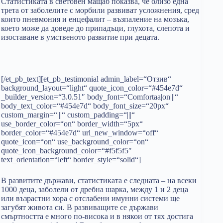
Статистиката в световен мащаб показва, че близо една
трета от заболелите с морбили развиват усложнения, сред
които пневмония и енцефалит – възпаление на мозъка,
което може да доведе до припадъци, глухота, слепота и
изоставане в умственото развитие при децата.
[/et_pb_text][et_pb_testimonial admin_label=“Отзив“
background_layout=“light“ quote_icon_color=“#454e7d“
_builder_version=“3.0.51″ body_font=“Comfortaa|on|||“
body_text_color=“#454e7d“ body_font_size=“20px“
custom_margin=“|||“ custom_padding=“|||“
use_border_color=“on“ border_width=“5px“
border_color=“#454e7d“ url_new_window=“off“
quote_icon=“on“ use_background_color=“on“
quote_icon_background_color=“#f5f5f5″
text_orientation=“left“ border_style=“solid“]
В развитите държави, статистиката е следната – на всеки
1000 деца, заболели от дребна шарка, между 1 и 2 деца
или възрастни хора с отслабени имунни системи ще
загубят живота си. В развиващите се държави
смъртността е много по-висока и в някои от тях достига