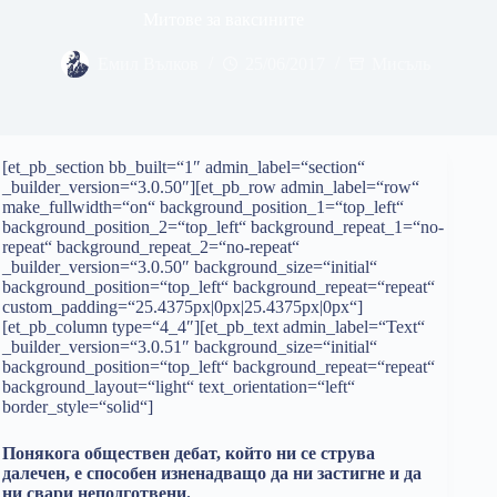
Митове за ваксините
Емил Вълков
25/06/2017
Мисъль
[et_pb_section bb_built=“1″ admin_label=“section“
_builder_version=“3.0.50″][et_pb_row admin_label=“row“
make_fullwidth=“on“ background_position_1=“top_left“
background_position_2=“top_left“ background_repeat_1=“no-
repeat“ background_repeat_2=“no-repeat“
_builder_version=“3.0.50″ background_size=“initial“
background_position=“top_left“ background_repeat=“repeat“
custom_padding=“25.4375px|0px|25.4375px|0px“]
[et_pb_column type=“4_4″][et_pb_text admin_label=“Text“
_builder_version=“3.0.51″ background_size=“initial“
background_position=“top_left“ background_repeat=“repeat“
background_layout=“light“ text_orientation=“left“
border_style=“solid“]
Понякога обществен дебат, който ни се струва
далечен, е способен изненадващо да ни застигне и да
ни свари неподготвени.