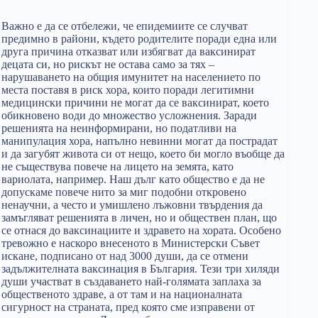
Важно е да се отбележи, че епидемиите се случват
предимно в райони, където родителите поради една или
друга причина отказват или избягват да ваксинират
децата си, но рискът не остава само за тях –
нарушаването на общия имунитет на населението по
места поставя в риск хора, които поради легитимни
медицински причини не могат да се ваксинират, което
обикновено води до множество усложнения. Заради
решенията на неинформирани, но податливи на
манипулация хора, напълно невинни могат да пострадат
и да загубят живота си от нещо, което би могло въобще да
не съществува повече на лицето на земята, като
вариолата, например. Наш дълг като общество е да не
допускаме повече нито за миг подобни откровено
ненаучни, а често и умишлено лъжовни твърдения да
замъгляват решенията в личен, но и обществен план, що
се отнася до ваксинациите и здравето на хората. Особено
тревожно е наскоро внесеното в Министерски Съвет
искане, подписано от над 3000 души, да се отмени
задължителната ваксинация в България. Тези три хиляди
души участват в създаването най-голямата заплаха за
общественото здраве, а от там и на националната
сигурност на страната, пред която сме изправени от