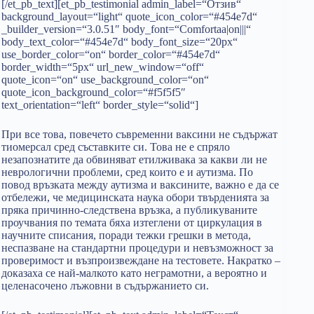
[/et_pb_text][et_pb_testimonial admin_label=“Отзив“
background_layout=“light“ quote_icon_color=“#454e7d“
_builder_version=“3.0.51″ body_font=“Comfortaa|on|||“
body_text_color=“#454e7d“ body_font_size=“20px“
use_border_color=“on“ border_color=“#454e7d“
border_width=“5px“ url_new_window=“off“
quote_icon=“on“ use_background_color=“on“
quote_icon_background_color=“#f5f5f5″
text_orientation=“left“ border_style=“solid“]
При все това, повечето съвременни ваксини не съдържат
тиомерсал сред съставките си. Това не е спряло
незапознатите да обвиняват етилживака за какви ли не
неврологични проблеми, сред които е и аутизма. По
повод връзката между аутизма и ваксините, важно е да се
отбележи, че медицинската наука обори твърденията за
пряка причинно-следствена връзка, а публикуваните
проучвания по темата бяха изтеглени от циркулация в
научните списания, поради тежки грешки в метода,
неспазване на стандартни процедури и невъзможност за
проверимост и възпроизвеждане на тестовете. Накратко –
доказаха се най-малкото като неграмотни, а вероятно и
целенасочено лъжовни в съдържанието си.