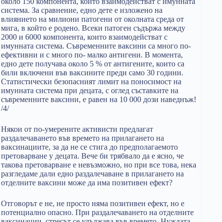
около 150 компонента, които взаимодействат с имунната
система. За сравнение, едно дете е изложено на
влиянието на милиони патогени от околната среда от
мига, в който е родено. Всеки патоген съдържа между
2000 и 6000 компонента, които взаимодействат с
имунната система. Съвременните ваксини са много по-
ефективни и с много по- малко антигени. В момента,
едно дете получава около 5 % от антигените, които са
били включени във ваксините преди само 30 години.
Статистически безопасният лимит на поносимост на
имунната система при децата, с оглед съставките на
съвременните ваксини, е равен на 10 000 дози наведнъж!
/4/
Някои от по-умерените активисти предлагат
раздалечаването във времето на прилагането на
ваксинациите, за да не се стига до предполагаемото
претоварване у децата. Вече би трябвало да е ясно, че
такова претоварване е невъзможно, но при все това, нека
разгледаме дали едно раздалечаване в прилагането на
отделните ваксини може да има позитивен ефект?
Отговорът е не, не просто няма позитивен ефект, но е
потенциално опасно. При раздалечаването на отделните
ваксинации, стресът се удължава във времето. Нуждата