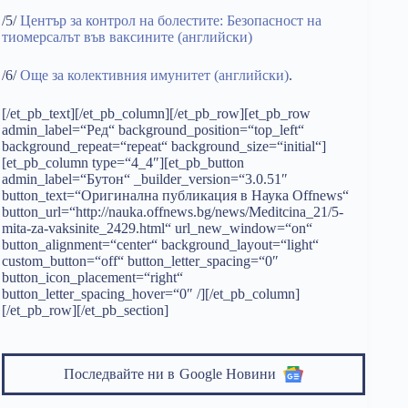
/5/
Център за контрол на болестите: Безопасност на
тиомерсалът във ваксините (английски)
/6/
Още за колективния имунитет (английски)
.
[/et_pb_text][/et_pb_column][/et_pb_row][et_pb_row
admin_label=“Ред“ background_position=“top_left“
background_repeat=“repeat“ background_size=“initial“]
[et_pb_column type=“4_4″][et_pb_button
admin_label=“Бутон“ _builder_version=“3.0.51″
button_text=“Оригинална публикация в Наука Offnews“
button_url=“http://nauka.offnews.bg/news/Meditcina_21/5-
mita-za-vaksinite_2429.html“ url_new_window=“on“
button_alignment=“center“ background_layout=“light“
custom_button=“off“ button_letter_spacing=“0″
button_icon_placement=“right“
button_letter_spacing_hover=“0″ /][/et_pb_column]
[/et_pb_row][/et_pb_section]
Последвайте ни в
Google Новини