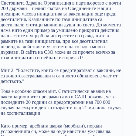
Световната Здравна Организация в партньорство с почти
200 държави – целият състав на Обединените Нации –
предприе масова инициатива за ваксинации още преди
десетилетия. Кампаниите по тази инициатива са
достигнали стотици милиони души по света. До момента
няма нито един пример за умишлено прикрити действия
на властите в ущърб на интересите на гражданите в
рамките на тази инициатива, при все десетилетния
период на действие и участието на толкова много
държави. В сайта на СЗО може да се прочете всичко за
тази инициатива и нейната история. /1/
Мит 2: “Болестите, които се предотвратяват с ваксини, не
са животозастрашаващи и са просто обикновена част от
детството.”
Това е особено опасен мит. Статистически анализ на
ваксинационните програми само в САЩ показва, че за
последните 20 години са предотвратени над 700 000
случая на смърт в детска възраст и над 21 милиона случая
на хоспитализации.
Като пример, дребната шарка (морбили), поради
усложненията си, може да бъде наистина ужасяваща.