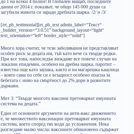
до 1 на всеки 4 болни! В глобален мащаб, последните
данни от 2014 г. показват, че общо 145 000 души са
загубили живота си заради дребната шарка. /2/ и /3/
[/et_pb_testimonial][et_pb_text admin_label=“Текст“
_builder_version=“3.0.51″ background_layout=“light“
text_orientation=“left“ border_style=“solid“]
Много хора считат, че тези заболявания не представляват
особен риск за децата им, тъй като вече са твърде редки.
При все това, напоследък виждаме все повече случаи на
локални епидемии, особено на дребна шарка, паротит –
известна още като заушка, както и на магарешка кашлица
– която сама по себе си е всъщност особено опасна за
бебетата с ниво на смъртност до 2% дори в развитите
държави.
Мит 3: “Твърде многото ваксини претоварват имунната
система на децата.”
Един от основните аргументи на анти-вакс движението
е, че множеството ваксинации претоварват имунната
система, което според тях води до усложнения. Нека
разгледаме малко числа: ваксините обикновено съдържат