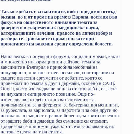
Такъв е дебатът за ваксините, който предимно отвъд
океана, но и от време на време в Европа, поставя във
фокуса на общественото внимание темата за
доверието в съвременната медицинска наука,
алтернативните лечения, правото на личен избор и
разбира се – рисковете спрямо ползите при
прилагането на ваксини срещу определени болести.
Напоследък в популярни форуми, социални мрежи, както
и множество информационни сайтове, темата за
ваксините в България е придобила необичайна
популярност, при това с неизненадващо повторение на
същите известни аргументи от дебатите, които се
провеждат по темата в други държави, особено в САЩ.
Онова, което изненадващо липсва от този дебат, е гласът
на науката и емпиричното познание. Още по-
изненадващо, от дебата липсват спомените за
полиомиелита, за дифтерията, за бактериалния менингит,
за рубеолата, за вариолата, за паротита и за още други до
неотдавна в същност страшни болести, за които повечето
от нашите баби и дядовци без съмнение си спомнят.
Добре е да се припомня ужасът от тези заболявания, но
не това е целта на тази статия.