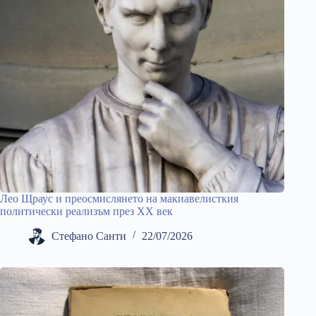
Лео Щраус и преосмислянето на макиавелисткия
политически реализъм през ХХ век
Стефано Санти
22/07/2026