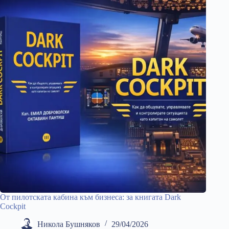
От пилотската кабина към бизнеса: за книгата Dark
Cockpit
Никола Бушняков
29/04/2026