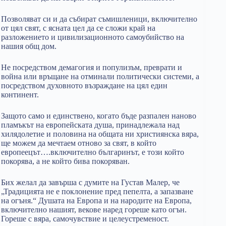
Позволяват си и да събират съмишленици, включително
от цял свят, с ясната цел да се сложи край на
разложението и цивилизационното самоубийство на
нашия общ дом.
Не посредством демагогия и популизъм, преврати и
война или връщане на отминали политически системи, а
посредством духовното възраждане на цял един
континент.
Защото само и единствено, когато бъде разпален наново
пламъкът на европейската душа, принадлежала над
хилядолетие и половина на общата ни християнска вяра,
ще можем да мечтаем отново за свят, в който
европеецът….включително българинът, е този който
покорява, а не който бива покоряван.
Бих желал да завърша с думите на Густав Малер, че
„Традицията не е поклонение пред пепелта, а запазване
на огъня.“ Душата на Европа и на народите на Европа,
включително нашият, векове наред гореше като огън.
Гореше с вяра, самочувствие и целеустременост.