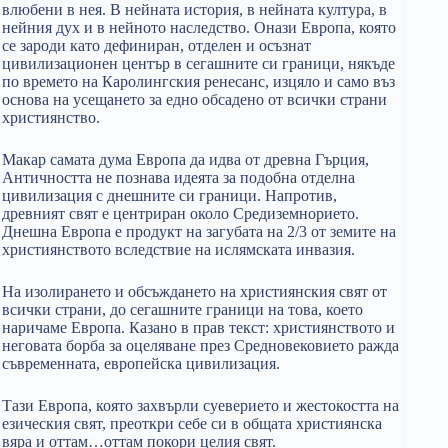
влюбени в нея. В нейната история, в нейната култура, в
нейния дух и в нейното наследство. Онази Европа, която
се зароди като дефиниран, отделен и осъзнат
цивилизационен център в сегашните си граници, някъде
по времето на Каролингския ренесанс, изцяло и само въз
основа на усещането за едно обсадено от всички страни
християнство.
Макар самата дума Европа да идва от древна Гърция,
Античността не познава идеята за подобна отделна
цивилизация с днешните си граници. Напротив,
древният свят е центриран около Средиземнорието.
Днешна Европа е продукт на загубата на 2/3 от земите на
християнството вследствие на ислямската инвазия.
На изолирането и обсъждането на християнския свят от
всички страни, до сегашните граници на това, което
наричаме Европа. Казано в прав текст: християнството и
неговата борба за оцеляване през Средновековието ражда
съвременната, европейска цивилизация.
Тази Европа, която захвърли суеверието и жестокостта на
езическия свят, преоткри себе си в общата християнска
вяра и оттам…оттам покори целия свят.