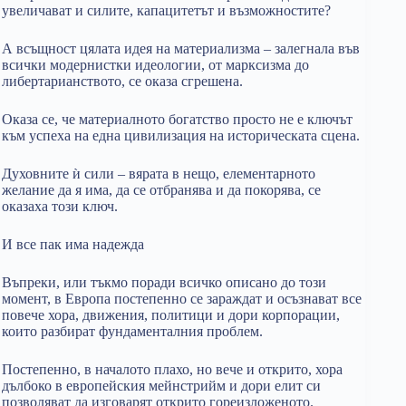
увеличават и силите, капацитетът и възможностите?
А всъщност цялата идея на материализма – залегнала във
всички модернистки идеологии, от марксизма до
либертарианството, се оказа сгрешена.
Оказа се, че материалното богатство просто не е ключът
към успеха на една цивилизация на историческата сцена.
Духовните ѝ сили – вярата в нещо, елементарното
желание да я има, да се отбранява и да покорява, се
оказаха този ключ.
И все пак има надежда
Въпреки, или тъкмо поради всичко описано до този
момент, в Европа постепенно се зараждат и осъзнават все
повече хора, движения, политици и дори корпорации,
които разбират фундаменталния проблем.
Постепенно, в началото плахо, но вече и открито, хора
дълбоко в европейския мейнстрийм и дори елит си
позволяват да изговарят открито гореизложеното.