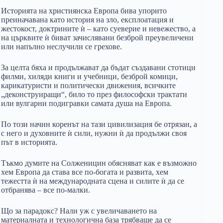
Историята на християнска Европа бива упорито
преиначавана като история на зло, експлоатация и
жестокост, доктрините ѝ – като суеверие и невежество, а
на църквите ѝ биват зачислявани безброй преувеличени
или напълно неслучили се грехове.
За целта бяха и продължават да бъдат създавани стотици
филми, хиляди книги и учебници, безброй комици,
карикатуристи и политически движения, всичките
„деконструиращи“, било то през философски трактати
или вулгарни подигравки самата душа на Европа.
По този начин коренът на тази цивилизация бе отрязан, а
с него и духовните ѝ сили, нужни ѝ да продължи своя
път в историята.
Тъкмо думите на Солженицин обясняват как е възможно
хем Европа да става все по-богата и развита, хем
тежестта ѝ на международната сцена и силите ѝ да се
отбранява – все по-малки.
Що за парадокс? Нали уж с увеличаването на
материалната и технологична база трябваше да се