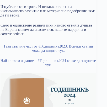
Изгубили сме и трите. И никаква степен на
икономическо развитие или материално подобрение няма
да ги върне.
Само и единствено разпалвайки наново огъня в душата
на Европа можем да спасим нея, нашите народи, а и
самите себе си.
Тази статия е част от #Годишникъ2023. Всички статии
може да видите тук.
Най-новото издание – #Годишникъ2024 може да закупите
тук