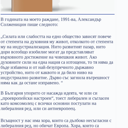
В годината на моето раждане, 1991-ва, Александър
Солженицин пише следното:
„Силата или слабостта на едно общество зависят повече
от степента на духовния му живот, отколкото от степента
му на индустриализация. Нито развитият пазар, нито
дори всеобщо изобилие могат да представляват
върховното достижение на човешкия живот. Ако
духовните сили на една нация са изтощени, то тя няма да
бъде избавена и от най-безупречното държавно
устройство, нито от каквото и да било ниво на
индустриално развитие. Дърво със загнила вътрешност
няма как да остане изправено. “
В България упорито се насажда идеята, че или си
„проевропейски настроен“, тоест либерален и съгласен
като комсомолец с всички основни постулати на
либералния ред, или си антиевропеец.
Всъщност у нас има хора, които са дълбоко несъгласни с
либералния ред, но обичат Европа. Хора, които са