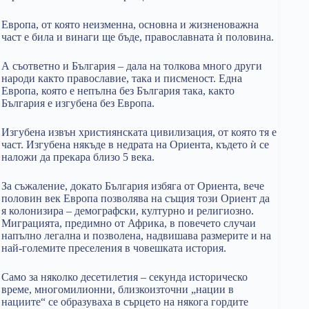
Европа, от която неизменна, основна и жизненоважна
част е била и винаги ще бъде, православната ѝ половина.
А съответно и България – дала на толкова много други
народи както православие, така и писменост. Една
Европа, която е непълна без България така, както
България е изгубена без Европа.
Изгубена извън християнската цивилизация, от която тя е
част. Изгубена някъде в недрата на Ориента, където ѝ се
наложи да прекара близо 5 века.
За съжаление, докато България избяга от Ориента, вече
половин век Европа позволява на същия този Ориент да
я колонизира – демографски, културно и религиозно.
Миграцията, предимно от Африка, в повечето случаи
напълно легална и позволена, надвишава размерите и на
най-големите преселения в човешката история.
Само за няколко десетилетия – секунда историческо
време, многомилионни, близкоизточни „нации в
нациите“ се образуваха в сърцето на някога гордите