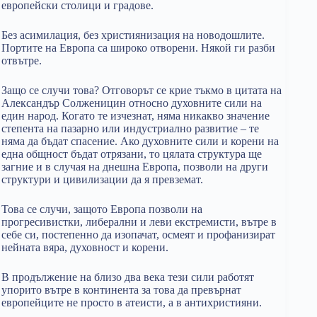
европейски столици и градове.
Без асимилация, без християнизация на новодошлите.
Портите на Европа са широко отворени. Някой ги разби
отвътре.
Защо се случи това? Отговорът се крие тъкмо в цитата на
Александър Солженицин относно духовните сили на
един народ. Когато те изчезнат, няма никакво значение
степента на пазарно или индустриално развитие – те
няма да бъдат спасение. Ако духовните сили и корени на
една общност бъдат отрязани, то цялата структура ще
загние и в случая на днешна Европа, позволи на други
структури и цивилизации да я превземат.
Това се случи, защото Европа позволи на
прогресивистки, либерални и леви екстремисти, вътре в
себе си, постепенно да изопачат, осмеят и профанизират
нейната вяра, духовност и корени.
В продължение на близо два века тези сили работят
упорито вътре в континента за това да превърнат
европейците не просто в атеисти, а в антихристияни.