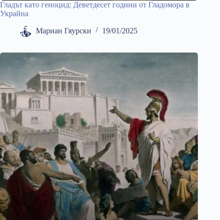
Гладът като геноцид: Деветдесет години от Гладомора в
Украйна
Мариан Гяурски
19/01/2025