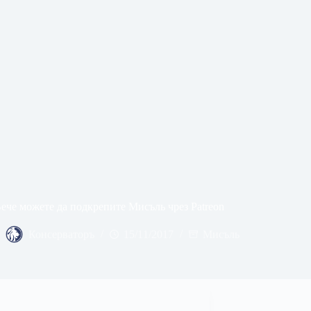
ече можете да подкрепите Мисъль чрез Patreon
Консерваторъ
15/11/2017
Мисъль