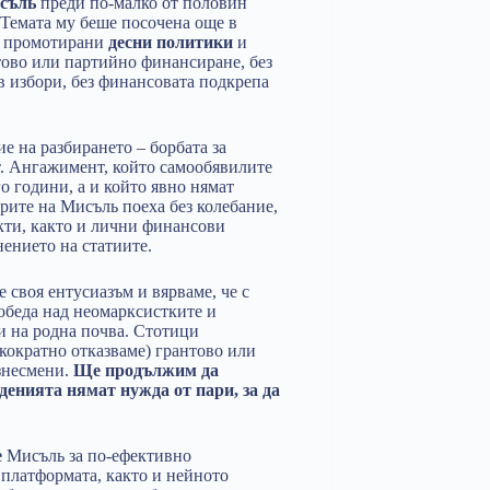
съль
преди по-малко от половин
 Темата му беше посочена още в
т промотирани
десни политики
и
нтово или партийно финансиране, без
в избори, без финансовата подкрепа
е на разбирането – борбата за
т. Ангажимент, който самообявилите
о години, а и който явно нямат
рите на Мисъль поеха без колебание,
кти, както и лични финансови
нението на статиите.
своя ентусиазъм и вярваме, че с
победа над неомарксистките и
и на родна почва. Стотици
кократно отказваме) грантово или
знесмени.
Ще продължим да
денията нямат нужда от пари, за да
е
Мисъль за по-ефективно
 платформата, както и нейното