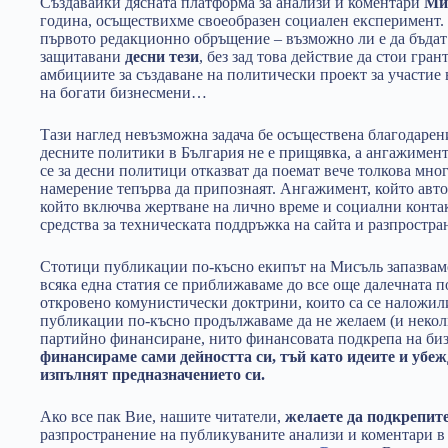
Създавайки дясната платформа за анализи и коментари
Ми
година, осъществихме своеобразен социален експеримент.
първото редакционно обръщение – възможно ли е да бъда
защитавани
десни тези
, без зад това действие да стои гра
амбициите за създаване на политически проект за участие 
на богати бизнесмени…
Тази наглед невъзможна задача бе осъществена благодарени
десните политики в България не е прищявка, а ангажимен
се за десни политици отказват да поемат вече толкова мног
намерение тепърва да припознаят. Ангажимент, който авто
който включва жертване на лично време и социални конта
средства за техническата поддръжка на сайта и разпростра
Стотици публикации по-късно екипът на Мисъль запазваме 
всяка една статия се приближаваме до все още далечната 
откровено комунистически доктрини, които са се наложил
публикации по-късно продължаваме да не желаем (и некол
партийно финансиране, нито финансовата подкрепа на би
финансираме сами дейността си, тъй като идеите и убеж
изпълнят предназначението си.
Ако все пак Вие, нашите читатели,
желаете да подкрепит
разпространение на публикуваните анализи и коментари в