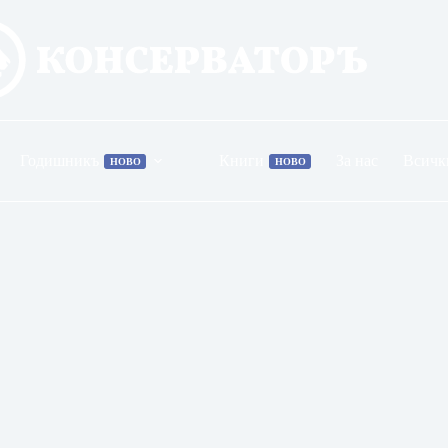
Годишникъ
Книги
За нас
Всичк
НОВО
НОВО