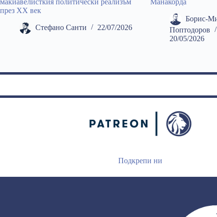
макиавелисткия политически реализъм
Манакорда
през ХХ век
Борис-М
Стефано Санти
22/07/2026
Поптодоров
20/05/2026
Подкрепи ни