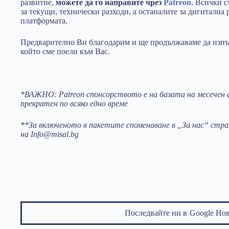
развитие,
можете да го направите чрез
Patreon
. Всички с
за текущи, технически разходи, а останалите за дигитална
платформата.
Предварително Ви благодарим и ще продължаваме да изпъ
който сме поели към Вас.
*ВАЖНО: Patreon спонсорството е на базата на месечен 
прекратен по всяко едно време
**За включеното в пакетите споменаване в „За нас“ стр
на Info@misal.bg
Последвайте ни в
Google Но