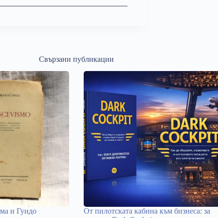
Свързани публикации
ма и Гуидо
От пилотската кабина към бизнеса: за