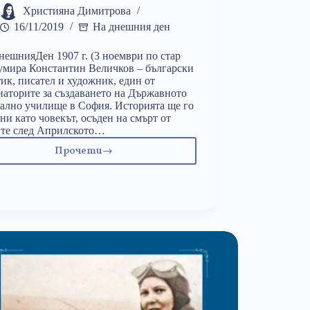
Християна Димитрова
16/11/2019
На днешния ден
ешнияДен 1907 г. (3 ноември по стар
умира Константин Величков – български
ик, писател и художник, един от
аторите за създаването на Държавното
ално училище в София. Историята ще го
ни като човекът, осъден на смърт от
ите след Априлското…
Прочети
16
ноември:
Константин
Величков