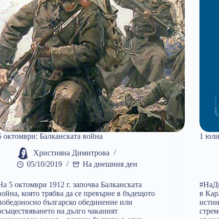
5 октомври: Балканската война
1 юли
Християна Димитрова
05/10/2019
На днешния ден
На 5 октомври 1912 г. започва Балканската
#НаДн
война, която трябва да се превърне в бъдещото
в Кар
победоносно българско обединение или
истин
осъществяването на дълго чаканият
стрем