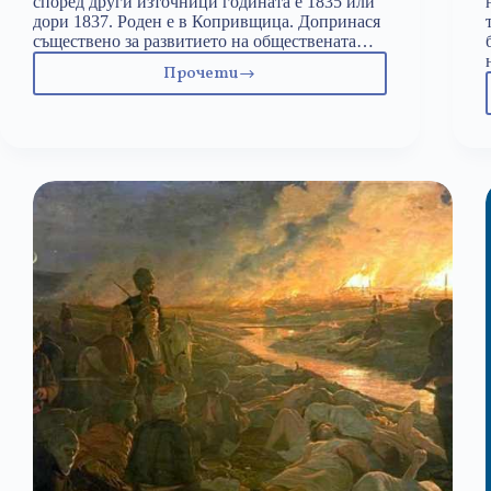
според други източници годината е 1835 или
дори 1837. Роден e в Копривщица. Допринася
съществено за развитието на обществената…
Прочети
7
ноември:
Любен
Каравелов