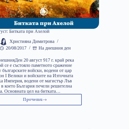
густ: Битката при Ахело̀й
Християна Димитрова
20/08/2017
На днешния ден
ешнияДен 20 август 917 г. край река
й се е състояло паметното сражение
 българските войски, водени от цар
н I Велики и войските на Източната
а Империя, водени от магистър Лъв
 в което България печели решителна
а. Основната цел на битката…
Прочети
20
август:
Битката
при
Ахело̀й