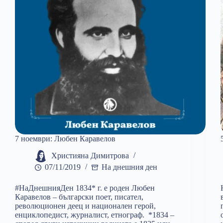
7 ноември: Любен Каравелов
Християна Димитрова
07/11/2019
На днешния ден
#НаДнешнияДен 1834* г. е роден Любен
Каравелов – български поет, писател,
революционен деец и национален герой,
енциклопедист, журналист, етнограф. *1834 –