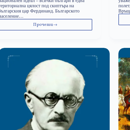
национален идеал – всички българи в една
уваже
териториална цялост под скиптъра на
полет
българския цар Фердинанд. Българското
Връща
население…
Прочети
5
октомври:
Балканската
война