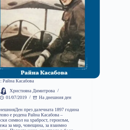
: Райна Касабова
Християна Димитрова
01/07/2019
На днешния ден
ешнияДен през далечната 1897 година
лово е родена Райна Касабова –
ски символ на храброст, героизъм,
ежа за мир, човещина, за взаимно