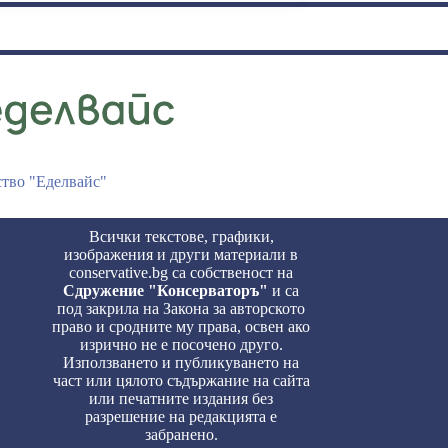
ство "Еделвайс"
Всички текстове, графики,
изображения и други материали в
conservative.bg са собственост на
Сдружение "Консерваторъ"
и са
под закрила на Закона за авторското
право и сродните му права, освен ако
изрично не е посочено друго.
Използването и публикуването на
част или цялото съдържание на сайта
или печатните издания без
разрешение на редакцията е
забранено.