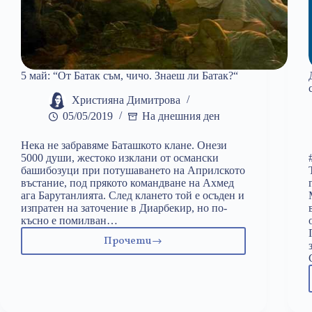
5 май: “От Батак съм, чичо. Знаеш ли Батак?“
Християна Димитрова
05/05/2019
На днешния ден
Нека не забравяме Баташкото клане. Онези
5000 души, жестоко изклани от османски
башибозуци при потушаването на Априлското
въстание, под прякото командване на Ахмед
ага Барутанлията. След клането той е осъден и
изпратен на заточение в Диарбекир, но по-
късно е помилван…
Прочети
5
май:
“От
Батак
съм,