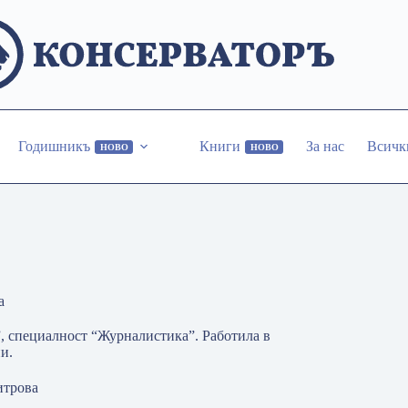
Годишникъ
Книги
За нас
Всичк
НОВО
НОВО
а
 специалност “Журналистика”. Работила в
и.
итрова