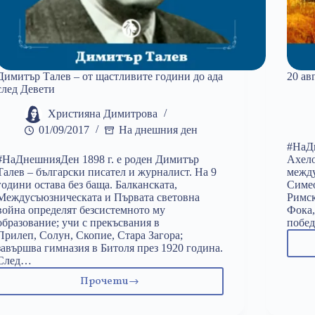
Димитър Талев – от щастливите години до ада
20 ав
след Девети
Християна Димитрова
01/09/2017
На днешния ден
#НаДн
#НаДнешнияДен 1898 г. е роден Димитър
Ахело
Талев – български писател и журналист. На 9
между
години остава без баща. Балканската,
Симео
Междусъюзническата и Първата световна
Римск
война определят безсистемното му
Фока,
образование; учи с прекъсвания в
побед
Прилеп, Солун, Скопие, Стара Загора;
завършва гимназия в Битоля през 1920 година.
След…
Прочети
Димитър
Талев