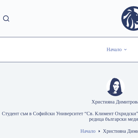
Skip
to
content
Начало
Християна Димитров
Студент съм в Софийски Университет “Св. Климент Охридски”,
редица български меди
Начало
Християна Дим