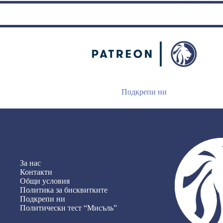
чичо.
Знаеш
ли
Батак?“
Подкрепи ни
За нас
Контакти
Общи условия
Политика за бисквитките
Подкрепи ни
Политически тест “Мисъль”