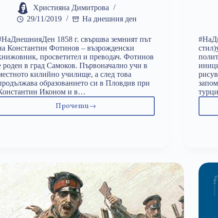
Християна Димитрова
29/11/2019
На днешния ден
#НаДнешнияДен 1858 г. свършва земният път
#НаДн
на Константин Фотинов – възрожденски
стил)
книжовник, просветител и преводач. Фотинов
полит
е роден в град Самоков. Първоначално учи в
иници
местното килийно училище, а след това
рисув
продължава образованието си в Пловдив при
запом
Константин Иконом и в…
турц
Прочети
29
ноември:
Константин
Фотинов