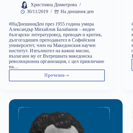
Християна Димитрова
30/11/2019
На днешния ден
#НаДнешнияДен през 1955 година умира
Александър Михайлов Балабанов – виден
български литературовед, преводач и критик,
дългогодишен преподавател в Софийския
университет, член на Македонския научен
институт. Изпълнител на важни мисии,
възлагани му от Вътрешната македонска
революционна организация, с цел привличане
на…
Прочети
30
ноември:
Александър
Балабанов