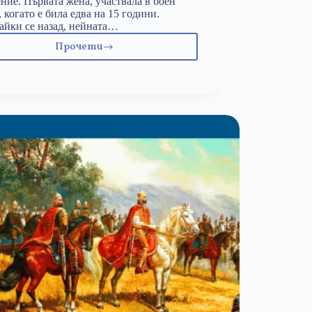
ние. Първата жена, участвала в боен
, когато е била едва на 15 години.
йки се назад, нейната…
Прочети
1
юли:
Райна
Касабова