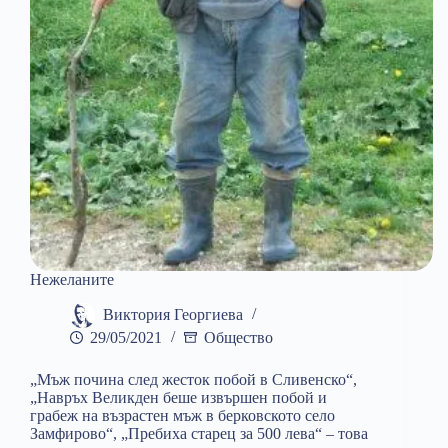
Нежеланите
Виктория Георгиева
29/05/2021
Общество
„Мъж почина след жесток побой в Сливенско“,
„Навръх Великден беше извършен побой и
грабеж на възрастен мъж в берковското село
Замфирово“, „Пребиха старец за 500 лева“ – това