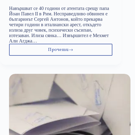
Навършват се 40 години от атентата срещу папа
Йоан Павел II в Рим. Несправедливо обвинен е
българинът Сергей Антонов, който прекарва
четири години в италиански арест, откъдето
излиза друг човек, психически съсипан,
изтезаван. Илиза сянка… Извършител е Мехмет
Али Агджа…
Прочети
„Българската
следа“
–
престъпление
срещу
Сергей
Антонов
и
България