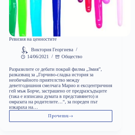
Ревизия на ценностите
Виктория Георгиева
14/06/2021
Общество
Разразилите се дебати покрай филма „Змия”,
разказващ за „Горчиво-сладка история за
необичайното приятелство между
деветгодишния смелчага Марио и ексцентричния
гей мъж Борче, застрашено от предразсъдъците
(така e изписана думата в представянето) и
омразата на родителите…“, за пореден път
изкараха на…
Прочети
Ревизия
на
ценностите