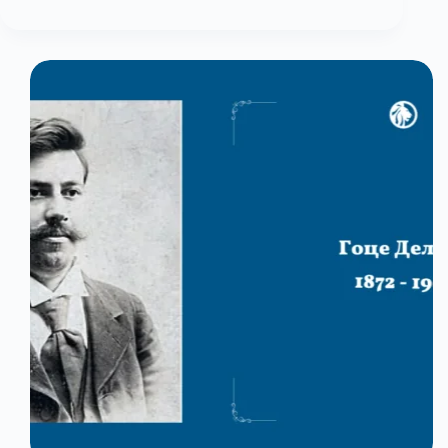
за
поправка