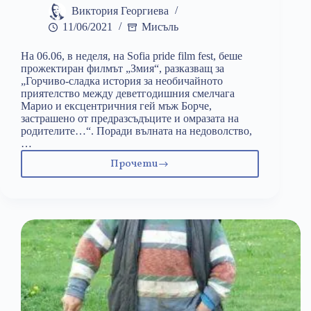
Виктория Георгиева
11/06/2021
Мисъль
На 06.06, в неделя, на Sofia pride film fest, бeше
прожектиран филмът „Змия“, разказващ за
„Горчиво-сладка история за необичайното
приятелство между деветгодишния смелчага
Марио и ексцентричния гей мъж Борче,
застрашено от предразсъдъците и омразата на
родителите…“. Поради вълната на недоволство,
…
Прочети
Просто
филм
или
тежка
ЛГБТИ-
пропаганда