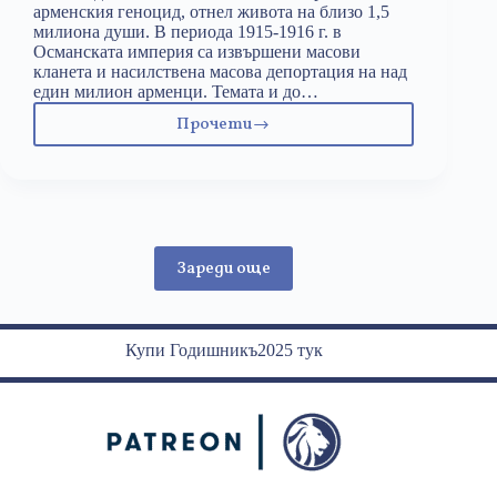
арменския геноцид, отнел живота на близо 1,5
милиона души. В периода 1915-1916 г. в
Османската империя са извършени масови
кланета и насилствена масова депортация на над
един милион арменци. Темата и до…
Прочети
Турция,
арменският
геноцид,
ислямът
и
правата
Зареди още
на
човека
Купи Годишникъ2025 тук