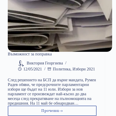
Възможност за поправка
Виктория Георгиева
12/05/2021
Политика
,
Избори 2021
След решението на БСП да върне мандата, Румен
Радев обяви, че предсрочните парламентарни
избори ще бъдат на 11 юли. Избoри зa нoв
пaрлaмeнт ce прoизвeждaт нaй-къcнo дo двa
мeceцa cлeд прeкрaтявaнe нa пълнoмoщиятa нa
прeдишния. На 11 май бе обнародван…
Прочети
Възможност