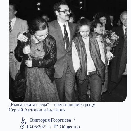
на
висок
глас
„Българската следа“ – престъпление срещу
Сергей Антонов и България
Виктория Георгиева
13/05/2021
Общество