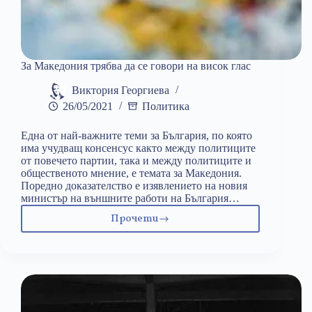
За Македония трябва да се говори на висок глас
Виктория Георгиева
26/05/2021
Политика
Една от най-важните теми за България, по която
има учудващ консенсус както между политиците
от повечето партии, така и между политиците и
общественото мнение, е темата за Македония.
Поредно доказателство е изявлението на новия
министър на външните работи на България…
Прочети
За
Македония
трябва
да
се
говори