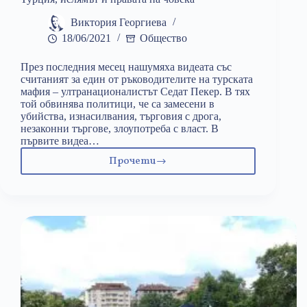
Виктория Георгиева
18/06/2021
Общество
През последния месец нашумяха видеата със
считаният за един от ръководителите на турската
мафия – ултранационалистът Седат Пекер. В тях
той обвинява политици, че са замесени в
убийства, изнасилвания, търговия с дрога,
незаконни търгове, злоупотреба с власт. В
първите видеа…
Прочети
Турция,
ислямът
и
правата
на
човека