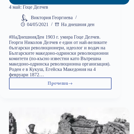
4 май: Гоце Делчев
Виктория Георгиева
04/05/2021
На днешния ден
#НаДнешнияДен 1903 г. умира Гоце Делчев.
Георги Николов Делчев е един от най-великите
български революционери, идеолог и водач на
Българските македоно-одрински революционни
комитети (по-късно известни като Вътрешна
македоно-одринска революционна организация).
Роден е в Кукуш, Егейска Македония на 4
февруари 1872…
Прочети
4
май:
Гоце
Делчев