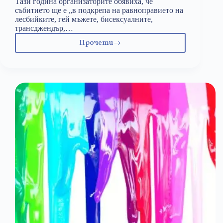
Тази година организаторите обявиха, че
събитието ще е „в подкрепа на равноправието на
лесбийките, гей мъжете, бисексуалните,
трансджендър,…
Прочети
Битката
срещу
традиционното
семейство
–
все
по-
яростна