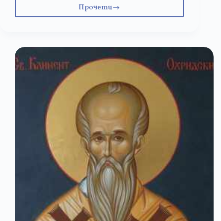
Прочети
6
януари
–
Христо
Ботев