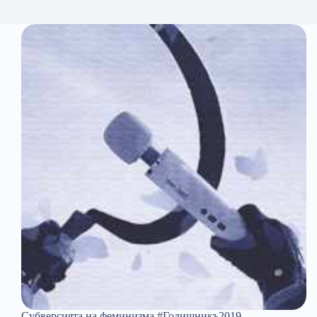
Субверсията на феминизма #Годишникъ2019