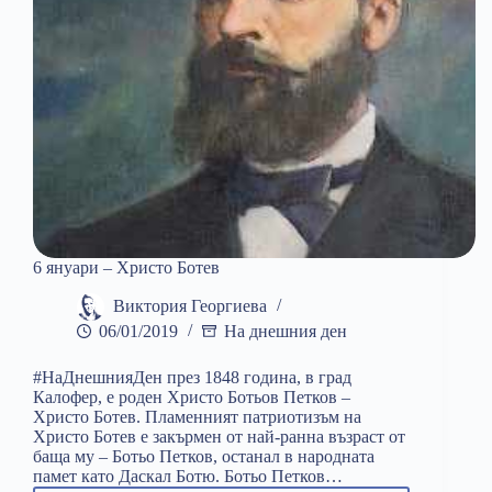
6 януари – Христо Ботев
Виктория Георгиева
06/01/2019
На днешния ден
#НаДнешнияДен през 1848 година, в град
Калофер, е роден Христо Ботьов Петков –
Христо Ботев. Пламенният патриотизъм на
Христо Ботев е закърмен от най-ранна възраст от
баща му – Ботьо Петков, останал в народната
памет като Даскал Ботю. Ботьо Петков…