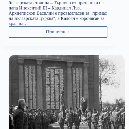
българската столица – Търново от пратеника на
папа Инокентий III – Кардинал Лъв.
Архиепископ Василий е провъзгласен за „примас
на Българската църква“, а Калоян е коронясан за
крал на…
Прочети
8
ноември:
Цар
Калоян