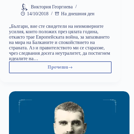
Виктория Георгиева
14/10/2018
На днешния ден
„Българи, вие сте свидетели на неимоверните
усилия, които положих през цялата година,
откакто трае Европейската война, за запазването
на мира на Балканите и спокойствието на
страната. Аз и правителството ми се старахме,
чрез следвания досега неутралитет, да постигнем
идеалите на…
Прочети
14
октомври:
Включване
на
Царство
България
в
Първата
световна
война