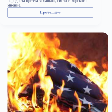
народната притча за бащата, синът и хорското
мнение.
Прочети
Вирусът
и
хорското
мнение