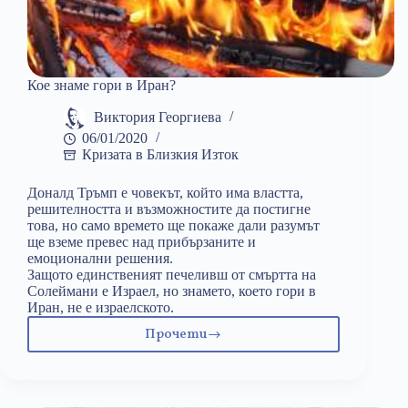
Кое знаме гори в Иран?
Виктория Георгиева
06/01/2020
Кризата в Близкия Изток
Доналд Тръмп е човекът, който има властта,
решителността и възможностите да постигне
това, но само времето ще покаже дали разумът
ще вземе превес над прибързаните и
емоционални решения.
Защото единственият печеливш от смъртта на
Солеймани е Израел, но знамето, което гори в
Иран, не е израелското.
Прочети
Кое
знаме
гори
в