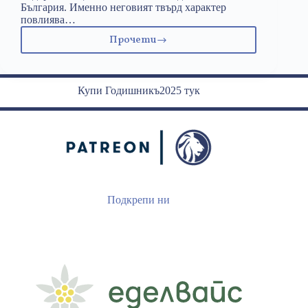
България. Именно неговият твърд характер
повлиява…
Прочети
27
юни:
Иван
Вазов
Купи Годишникъ2025 тук
Подкрепи ни