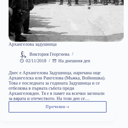
Архангелова задушница
Виктория Георгиева
02/11/2018
На днешния ден
Днес е Архангелова Задушница, наричана още
Архангелска или Рангелова (Мъжка, Войнишка).
Това е последната за годината Задушница и се
отбелязва в първата събота преди
Архангеловден. Тя е в памет на всички загинали
за вярата и отечеството. На този ден се…
Прочети
Архангелова
задушница