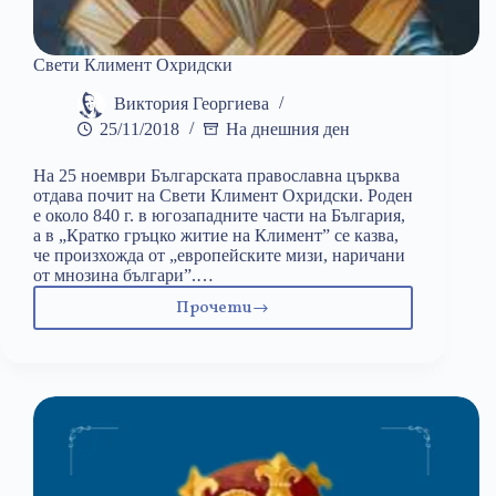
Свети Климент Охридски
Виктория Георгиева
25/11/2018
На днешния ден
На 25 ноември Българската православна църква
отдава почит на Свети Климент Охридски. Роден
е около 840 г. в югозападните части на България,
а в „Кратко гръцко житие на Климент” се казва,
че произхожда от „европейските мизи, наричани
от мнозина българи”.…
Прочети
Свети
Климент
Охридски