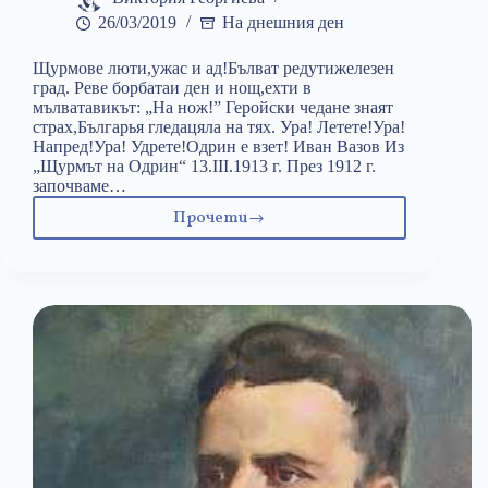
26/03/2019
На днешния ден
Щурмове люти,ужас и ад!Бълват редутижелезен
град. Реве борбатаи ден и нощ,ехти в
мълватавикът: „На нож!” Геройски чедане знаят
страх,Българья гледацяла на тях. Ура! Летете!Ура!
Напред!Ура! Удрете!Одрин е взет! Иван Вазов Из
„Щурмът на Одрин“ 13.III.1913 г. През 1912 г.
започваме…
Прочети
26
март:
Одрин
падна!