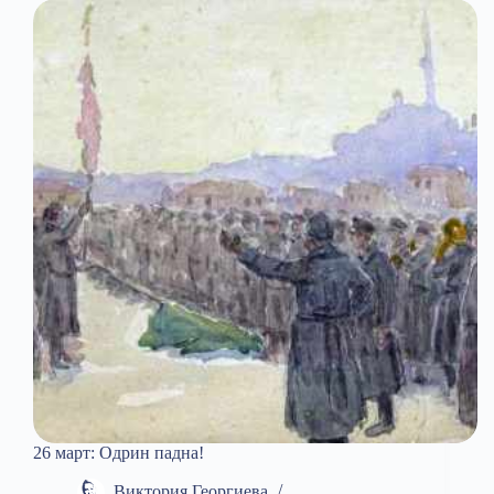
Иран?
26 март: Одрин падна!
Виктория Георгиева