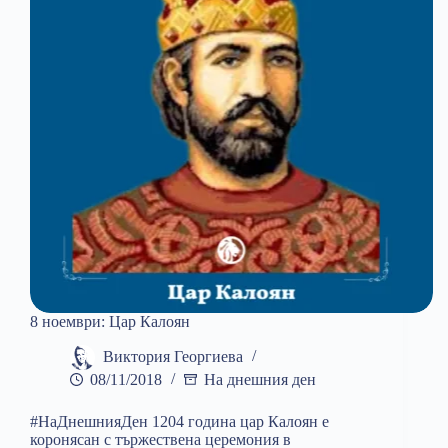
8 ноември: Цар Калоян
Виктория Георгиева
08/11/2018
На днешния ден
#НаДнешнияДен 1204 година цар Калоян е
коронясан с тържествена церемония в