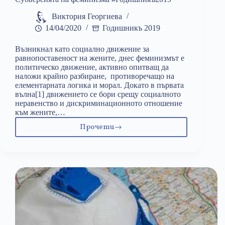
Виктория Георгиева
14/04/2020
Годишникъ 2019
Възникнал като социално движение за
равнопоставеност на жените, днес феминизмът е
политическо движение, активно опитващ да
наложи крайно разбиране, противоречащо на
елементарната логика и морал. Докато в първата
вълна[1] движението се бори срещу социалното
неравенство и дискриминационното отношение
към жените,…
Прочети
Субверсията
на
феминизма
#Годишникъ2019