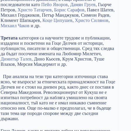
последователи като
Пейо Яворов
,
Дамян Груев
, Гьорче
Петров,
Христо Татарчев
,
Борис Сарафов
, Павел Шатев,
Михаил Герджиков, Петър Манджуков, Симеон Радев,
Климент Шапкарев,
Коце Ципушев
,
Христо Силянов
,
Михаил Чаков
и др.
Третата
категория са научните трудове и публикации,
издадени и посветени на Гоце Делчев от историци,
публицисти, писатели и общественици. Сред тях следва
да бъдат посочени имената на Любомир Милетич,
Димитър Талев
, Дино Кьосев, Крум Христов, Туше
Влахов, Мерсия Макдермот и др.
При анализа на тези три категории източници става
ясно, че въпросът за етническата принадлежност на Гоце
Делчев не е стоял на дневен ред, както днес се поставя в
Северна Македония. Революционерът от Кукуш не е
изпитвал потребност да набляга умишлено на своята
националност, тъй като не е имал никакво съмнение
относно нея. Още по-малко е предполагал, че в бъдеще
тази тема ще породи спорове между две съседни
държави.
Гоце Делчев, както и другите дейци на революционно