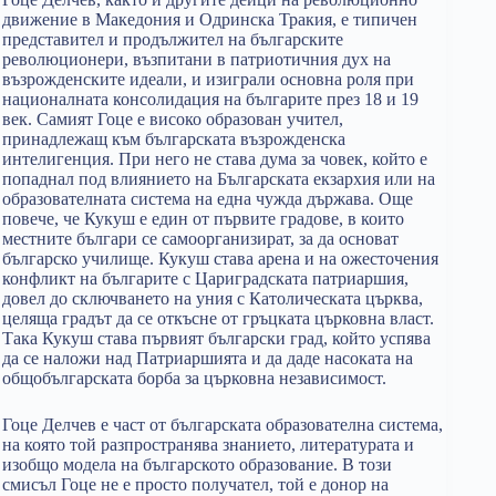
движение в Македония и Одринска Тракия, е типичен
представител и продължител на българските
революционери, възпитани в патриотичния дух на
възрожденските идеали, и изиграли основна роля при
националната консолидация на българите през 18 и 19
век. Самият Гоце е високо образован учител,
принадлежащ към българската възрожденска
интелигенция. При него не става дума за човек, който е
попаднал под влиянието на Българската екзархия или на
образователната система на една чужда държава. Още
повече, че Кукуш е един от първите градове, в които
местните българи се самоорганизират, за да основат
българско училище. Кукуш става арена и на ожесточения
конфликт на българите с Цариградската патриаршия,
довел до сключването на уния с Католическата църква,
целяща градът да се откъсне от гръцката църковна власт.
Така Кукуш става първият български град, който успява
да се наложи над Патриаршията и да даде насоката на
общобългарската борба за църковна независимост.
Гоце Делчев е част от българската образователна система,
на която той разпространява знанието, литературата и
изобщо модела на българското образование. В този
смисъл Гоце не е просто получател, той е донор на