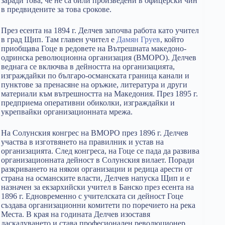
заради това, че не са били произведени в офицерски чин
в предвидените за това срокове.
През есента на 1894 г. Делчев започва работа като учител
в град Щип. Там главен учител е
Дамян Груев
, който
приобщава Гоце в редовете на Вътрешната македоно-
одринска революционна организация (ВМОРО). Делчев
веднага се включва в дейността на организацията,
изграждайки по българо-османската граница канали и
пунктове за пренасяне на оръжие, литература и други
материали към вътрешността на Македония. През 1895 г.
предприема оперативни обиколки, изграждайки и
укрепвайки организационната мрежа.
На Солунския конгрес на ВМОРО през 1896 г. Делчев
участва в изготвянето на правилник и устав на
организацията. След конгреса, на Гоце се пада да развива
организационната дейност в Солунския вилает. Поради
разкриването на някои организации и редица арести от
страна на османските власти, Делчев напуска Щип и е
назначен за екзархийски учител в Банско през есента на
1896 г. Едновременно с учителската си дейност Гоце
създава организационни комитети по поречието на река
Места. В края на годината Делчев изоставя
даскалуването и става професионален революционер.