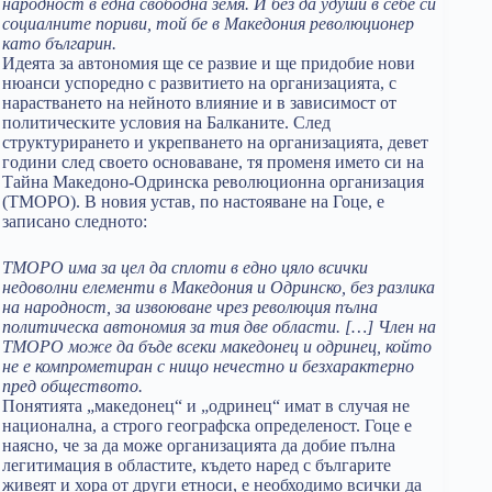
народност в една свободна земя. И без да удуши в себе си
социалните пориви, той бе в Македония революционер
като българин.
Идеята за автономия ще се развие и ще придобие нови
нюанси успоредно с развитието на организацията, с
нарастването на нейното влияние и в зависимост от
политическите условия на Балканите. След
структурирането и укрепването на организацията, девет
години след своето основаване, тя променя името си на
Тайна Македоно-Одринска революционна организация
(ТМОРО). В новия устав, по настояване на Гоце, е
записано следното:
ТМОРО има за цел да сплоти в едно цяло всички
недоволни елементи в Македония и Одринско, без разлика
на народност, за извоюване чрез революция пълна
политическа автономия за тия две области. […] Член на
ТМОРО може да бъде всеки македонец и одринец, който
не е компрометиран с нищо нечестно и безхарактерно
пред обществото.
Понятията „македонец“ и „одринец“ имат в случая не
национална, а строго географска определеност. Гоце е
наясно, че за да може организацията да добие пълна
легитимация в областите, където наред с българите
живеят и хора от други етноси, е необходимо всички да