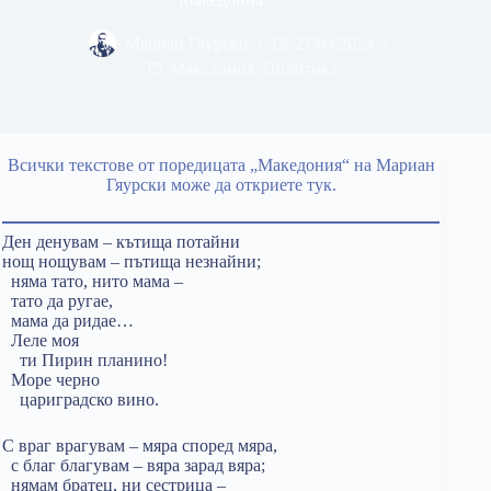
Мариан Гяурски
27/04/2024
Македония
,
Политика
Всички текстове от поредицата „Македония“ на Мариан
Гяурски може да откриете тук.
Ден денувам – кътища потайни
нощ нощувам – пътища незнайни;
няма тато, нито мама –
тато да ругае,
мама да ридае…
Леле моя
ти Пирин планино!
Море черно
цариградско вино.
С враг врагувам – мяра според мяра,
с благ благувам – вяра зарад вяра;
нямам братец, ни сестрица –