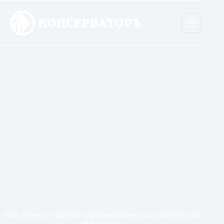
Skip
to
content
Гоце Делчев – идеолог и революционер за спасението на
Македония