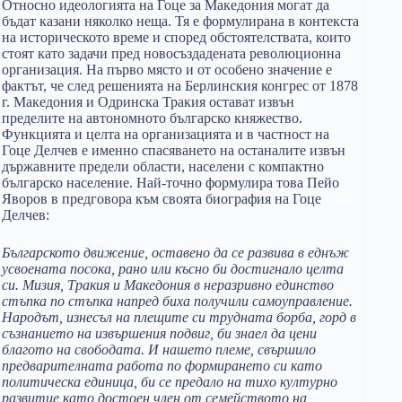
Относно идеологията на Гоце за Македония могат да
бъдат казани няколко неща. Тя е формулирана в контекста
на историческото време и според обстоятелствата, които
стоят като задачи пред новосъздадената революционна
организация. На първо място и от особено значение е
фактът, че след решенията на Берлинския конгрес от 1878
г. Македония и Одринска Тракия остават извън
пределите на автономното българско княжество.
Функцията и целта на организацията и в частност на
Гоце Делчев е именно спасяването на останалите извън
държавните предели области, населени с компактно
българско население. Най-точно формулира това Пейо
Яворов в предговора към своята биография на Гоце
Делчев:
Българското движение, оставено да се развива в еднъж
усвоената посока, рано или късно би достигнало целта
си. Мизия, Тракия и Македония в неразривно единство
стъпка по стъпка напред биха получили самоуправление.
Народът, изнесъл на плещите си трудната борба, горд в
съзнанието на извършения подвиг, би знаел да цени
благото на свободата. И нашето племе, свършило
предварителната работа по формирането си като
политическа единица, би се предало на тихо културно
развитие като достоен член от семейството на