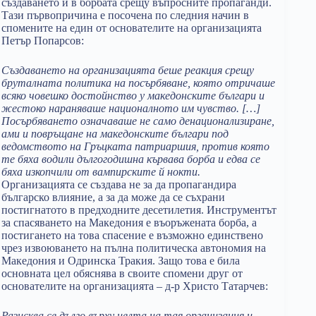
създаването ѝ в борбата срещу въпросните пропаганди.
Тази първопричина е посочена по следния начин в
спомените на един от основателите на организацията
Петър Попарсов:
Създаването на организацията беше реакция срещу
бруталната политика на посърбяване, която отричаше
всяко човешко достойнство у македонските българи и
жестоко нараняваше националното им чувство. […]
Посърбяването означаваше не само денационализиране,
ами и повръщане на македонските българи под
ведомството на Гръцката патриаршия, против която
те бяха водили дългогодишна кървава борба и едва се
бяха изкопчили от вампирските й нокти.
Организацията се създава не за да пропагандира
българско влияние, а за да може да се съхрани
постигнатото в предходните десетилетия. Инструментът
за спасяването на Македония e въоръжената борба, а
постигането на това спасение е възможно единствено
чрез извоюването на пълна политическа автономия на
Македония и Одринска Тракия. Защо това е била
основната цел обяснява в своите спомени друг от
основателите на организацията – д-р Христо Татарчев:
Разисква се дълго върху целта на тая организация и