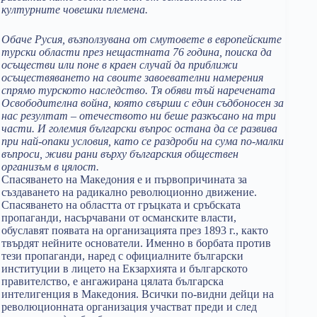
културните човешки племена.
Обаче Русия, възползувана от смутовете в европейските
турски области през нещастната 76 година, поиска да
осъществи или поне в краен случай да приближи
осъществяването на своите завоевателни намерения
спрямо турското наследство. Тя обяви тъй наречената
Освободителна война, която свърши с един съдбоносен за
нас резултат – отечеството ни беше разкъсано на три
части. И големия български въпрос остана да се развива
при най-опаки условия, като се раздроби на сума по-малки
въпроси, живи рани върху българския обществен
организъм в цялост.
Спасяването на Македония е и първопричината за
създаването на радикално революционно движение.
Спасяването на областта от гръцката и сръбската
пропаганди, насърчавани от османските власти,
обуславят появата на организацията през 1893 г., както
твърдят нейните основатели. Именно в борбата против
тези пропаганди, наред с официалните български
институции в лицето на Екзархията и българското
правителство, е ангажирана цялата българска
интелигенция в Македония. Всички по-видни дейци на
революционната организация участват преди и след