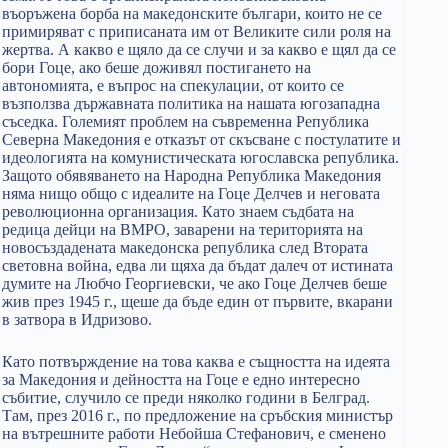
въоръжена борба на македонските българи, които не се
примиряват с приписаната им от Великите сили роля на
жертва. А какво е щяло да се случи и за какво е щял да се
бори Гоце, ако беше доживял постигането на
автономията, е въпрос на спекулации, от които се
възползва държавната политика на нашата югозападна
съседка. Големият проблем на съвременна Република
Северна Македония е отказът от скъсване с постулатите и
идеологията на комунистическата югославска република.
Защото обявяването на Народна Република Македония
няма нищо общо с идеалите на Гоце Делчев и неговата
революционна организация. Като знаем съдбата на
редица дейци на ВМРО, заварени на територията на
новосъздадената македонска република след Втората
световна война, едва ли щяха да бъдат далеч от истината
думите на Любчо Георгиевски, че ако Гоце Делчев беше
жив през 1945 г., щеше да бъде един от първите, вкарани
в затвора в Идризово.
Като потвърждение на това каква е същността на идеята
за Македония и дейността на Гоце е едно интересно
събитие, случило се преди няколко години в Белград.
Там, през 2016 г., по предложение на сръбския министър
на вътрешните работи Небойша Стефанович, е сменено