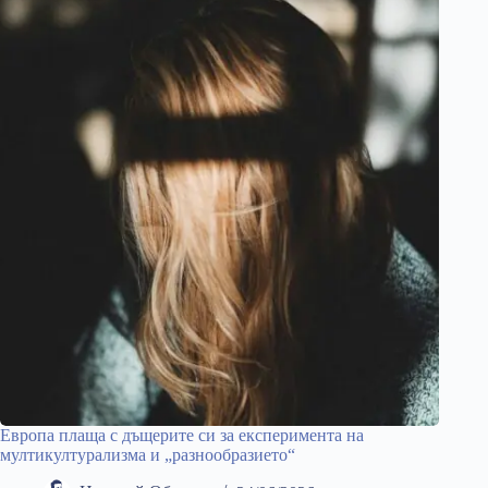
Европа плаща с дъщерите си за експеримента на
мултикултурализма и „разнообразието“