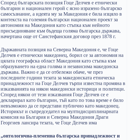
Според българската позиция Гоце Делчев е етнически
българин и национален герой с ясно изразено българско
самосъзнание, а идеята му за Македония е била изцяло в
контекста на големия български национален проект за
автономия на Македония като стъпка към нейното
присъединяване към бъдеща голяма българска държава,
начертана още от Санстефанския договор през 1878 г.
Държавната позиция на Северна Македония е, че Гоце
Делчев е етнически македонец, борил се за автономия на
цялата географска област Македония като стъпка към
образуването на една голяма и независима македонска
държава. Важно е да се отбележи обаче, че през
последните години тезата за македонската етническа
принадлежност на Гоце Делчев търпи известна промяна в
изказванията на някои македонски историци и политици.
Според някои от тези изказвания Гоце Делчев се е
декларирал като българин, тъй като по това време е било
невъзможно да се представи публично като македонец.
Историкът и съпредседател на мултидисциплинарната
комисия на България и Северна Македония Драги
Георгиев лансира тезата, че Гоце Делчев има
„онтологична-племенна българска принадлежност и