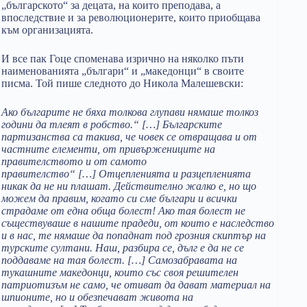
„българското“ за децата, на които преподава, а
впоследствие и за революционерите, които приобщава
към организацията.
И все пак Гоце споменава изрично на няколко пъти
наименованията „българи“ и „македонци“ в своите
писма. Той пише следното до Никола Малешевски:
Ако българите не бяха толкова глупави нямаше толкоз
години да тлеят в робство.“
[…]
Българските
партизанства са такива, че човек се отвращава и от
частните елементи, от привържениците на
правителството и от самото
правителство“
[…]
Отцепленията и разцепленията
никак да не ни плашат. Действително жалко е, но що
можем да правим, когато си сме българи и всички
страдаме от една обща болест! Ако тая болест не
съществуваше в нашите прадеди, от които е наследство
и в нас, те нямаше да попаднат под грозния скиптър на
турските султани. Наш, разбира се, дълг е да не се
поддаваме на тая болест. […] Самозабравата на
тукашните македонци, които със своя решителен
патриотизъм не само, че отиват да дават материал на
шпионите, но и обезпечават живота на