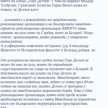
името на улица „Гоце Делчев“ с това на маршал Фьодор
Толбухин. Сръбският политик Горан Весич казва по
темата, че Делчев като:
…основател и ръководител на македонската
революционна организация и на Българската македоно-
одринска революционна организация /БМОРО/ няма
никакви заслуги нито за Сърбия, нито за Белград. Нещо
повече, организацията, която ръководи, е откровено
антисръбска.
А в официално изявление историкът д-р Александър
Животич от Историческия факултет в Белград добавя, че:
От историческа научна гледна точка Гоце Делчев не
може да има заслуги, които да оправдават
съществуването на улица на неговото име в Белград. В
действителност заслугите на Гоце Делчев за
македонския народ са минимални. Македонците около
неговото име създадоха мит, който се появи през 40-те
години на миналия век, когато Делчев се превърна в
символ на македонската национална борба. Това е една
революционна организация, която води преди всичко
пробългарска политика и смята Македония за неразделна
част от българското териториално пространство.
***