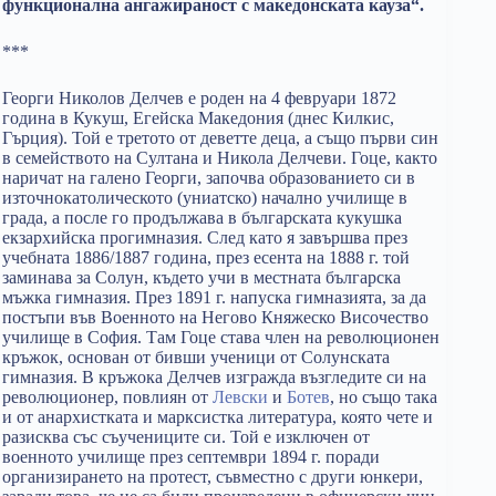
функционална ангажираност с македонската кауза“.
***
Георги Николов Делчев е роден на 4 февруари 1872
година в Кукуш, Егейска Македония (днес Килкис,
Гърция). Той е третото от деветте деца, а също първи син
в семейството на Султана и Никола Делчеви. Гоце, както
наричат на галено Георги, започва образованието си в
източнокатолическото (униатско) начално училище в
града, а после го продължава в българската кукушка
екзархийска прогимназия. След като я завършва през
учебната 1886/1887 година, през есента на 1888 г. той
заминава за Солун, където учи в местната българска
мъжка гимназия. През 1891 г. напуска гимназията, за да
постъпи във Военното на Негово Княжеско Височество
училище в София. Там Гоце става член на революционен
кръжок, основан от бивши ученици от Солунската
гимназия. В кръжока Делчев изгражда възгледите си на
революционер, повлиян от
Левски
и
Ботев
, но също така
и от анархистката и марксистка литература, която чете и
разисква със съучениците си. Той е изключен от
военното училище през септември 1894 г. поради
организирането на протест, съвместно с други юнкери,