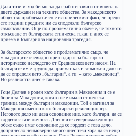
Дали този изход би могъл да сработи зависи от волята на
двете държави и на техните общества. За македонското
общество проблематичен е историческият факт, че преди
сто години предците им са споделяли българско
самосъзнание. Още по-проблематично обаче е, че тяхното
откъсване от българската етническа тъкан и днес се
приема в България за национална трагедия.
За българското общество е проблематично също, че
македонците очевидно претендират за българско
историческо наследство от Средновековието насам. На
българите им е трудно да приемат как е възможно дядо ти
да се определя като „българин“, а ти – като „македонец“.
Но реалността днес е такава.
Гоце Делчев е роден като българин в Македония и се е
борил за Македония, когато не е имало етническа
граница между българи и македонци. Той е загинал за
Македония именно като български революционер.
Неговото дело ни дава основание ние, като българи, да се
гордеем с тази личност. Днешните северномакедонци
обаче също имат основание да се гордеят с това дело,
допринесло неимоверно много днес тези хора да са нещо
различно от сърби и гърци. Гоце Делчев е мостът, който