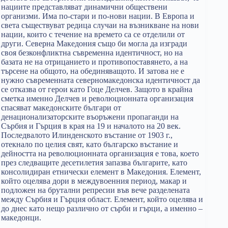
нациите представляват динамични обществени
организми. Има по-стари и по-нови нации. В Европа и
света съществуват редица случаи на възникване на нови
нации, които с течение на времето са се отделили от
други. Северна Македония също би могла да изгради
своя безконфликтна съвременна идентичност, но на
базата не на отрицанието и противопоставянето, а на
търсене на общото, на обединяващото. И затова не е
нужно съвременната северномакедонска идентичност да
се отказва от герои като Гоце Делчев. Защото в крайна
сметка именно Делчев и революционната организация
спасяват македонските българи от
денационализаторските въоръжени пропаганди на
Сърбия и Гърция в края на 19 и началото на 20 век.
Последвалото Илинденското въстание от 1903 г.,
отекнало по целия свят, като българско въстание и
дейността на революционната организация е това, което
през следващите десетилетия запазва българите, като
консолидиран етнически елемент в Македония. Елемент,
който оцелява дори в междувоенния период, макар и
подложен на брутални репресии във вече разделената
между Сърбия и Гърция област. Елемент, който оцелява и
до днес като нещо различно от сърби и гърци, а именно –
македонци.