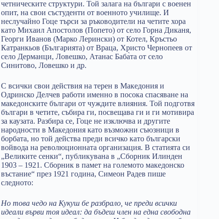
четническите структури. Той залага на българи с военен
опит, на свои състуденти от военното училище. И
неслучайно Гоце търси за ръководители на четите хора
като Михаил Апостолов (Попето) от село Горна Диканя,
Георги Иванов (Марко Лерински) от Котел, Кръстьо
Катранкьов (Българията) от Враца, Христо Чернопеев от
село Дерманци, Ловешко, Атанас Баба̀та от село
Синитово, Ловешко и др.
С всички свои действия на терен в Македония и
Одринско Делчев работи именно в посока спасяване на
македонските българи от чуждите влияния. Той подготвя
българи в четите, събира ги, посвещава ги и ги мотивира
за каузата. Разбира се, Гоце не изключва и другите
народности в Македония като възможни съюзници в
борбата, но той действа преди всичко като български
войвода на революционната организация. В статията си
„Великите сенки“, публикувана в „Сборник Илинден
1903 – 1921. Сборник в памет на голeмото македонско
въстание“ през 1921 година, Симеон Радев пише
следното:
Но това чедо на Кукуш бе разбрало, че преди всички
идеали върви тоя идеал: да бъдеш член на една свободна