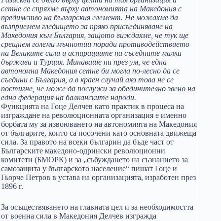
сетне се спряхме върху автономията на Македония с
предимство на българския елемент. Не можахме да
възприемем гледището за пряко присъединяване на
Македония към България, защото виждахме, че тук ще
срещнем големи мъчнотии поради противодействието
на Великите сили и аспирациите на съседните малки
държави и Турция. Минаваше ни през ум, че една
автономна Македония сетне би могла по-лесно да се
съедини с България, а в краен случай ако това не се
постигне, че може да послужи за обединително звено на
една федерация на балканските народи.
Функцията на Гоце Делчев като практик в процеса на
изграждане на революционната организация е именно
борбата му за извоюването на автономията на Македония
от българите, които са посочени като основната движеща
сила. За правото на всеки българин да бъде част от
Българските македоно-одрински революционни
комитети (БМОРК) и за „събуждането на съзнанието за
самозащита у българското население“ пишат Гоце и
Гьорче Петров в устава на организацията, изработен през
1896 г.
За осъществяването на главната цел и за необходимостта
от военна сила в Македония Делчев изгражда