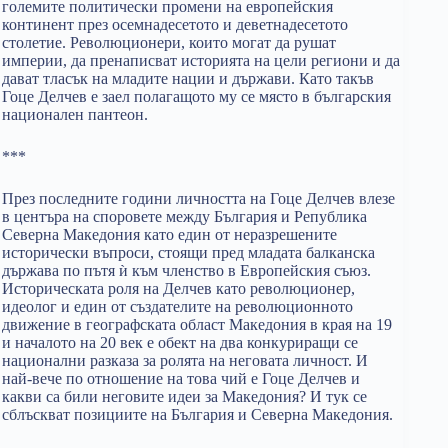
големите политически промени на европейския
континент през осемнадесетото и деветнадесетото
столетие. Революционери, които могат да рушат
империи, да пренаписват историята на цели региони и да
дават тласък на младите нации и държави. Като такъв
Гоце Делчев е заел полагащото му се място в българския
национален пантеон.
***
През последните години личността на Гоце Делчев влезе
в центъра на споровете между България и Република
Северна Македония като един от неразрешените
исторически въпроси, стоящи пред младата балканска
държава по пътя ѝ към членство в Европейския съюз.
Историческата роля на Делчев като революционер,
идеолог и един от създателите на революционното
движение в географската област Македония в края на 19
и началото на 20 век е обект на два конкуриращи се
национални разказа за ролята на неговата личност. И
най-вече по отношение на това чий е Гоце Делчев и
какви са били неговите идеи за Македония? И тук се
сблъскват позициите на България и Северна Македония.