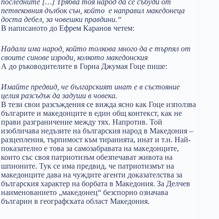
последните
[…]
Трябва тоя народ да се събуди от
петвековния дълбок сън, който е направил македонеца
доста дебел, за човешки правдини.“
В написаното до Ефрем Каранов четем:
Надали има народ, който толкова много да е търпял от
своите синове изроди, колкото македонския
А до ръководителите в Горна Джумая Гоце пише:
Имайте предвид, че българският инат е в състояние
целия разсъдък да задуши в човека.
В тези свои разсъждения се вижда ясно как Гоце използва
българите и македонците в един общ контекст, как не
прави разграничение между тях. Напротив. Той
изобличава недъзите на българския народ в Македония –
разцепления, търпимост към тиранията, инат и т.н. Най-
показателно е това за самозабравата на македонците,
които със своя патриотизъм обезпечават живота на
шпионите. Тук се има предвид, че патриотизмът на
македонците дава на чуждите агенти доказателства за
българския характер на борбата в Македония. За Делчев
наименованието „македонец“ безспорно означава
българин в географската област Македония.