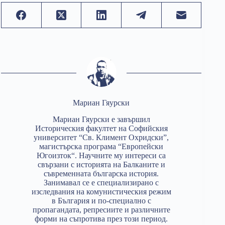
Мариан Гяурски
Мариан Гяурски е завършил
Историческия факултет на Софийския
университет “Св. Климент Охридски”,
магистърска програма “Европейски
Югоизток“. Научните му интереси са
свързани с историята на Балканите и
съвременната българска история.
Занимавал се е специализирано с
изследвания на комунистическия режим
в България и по-специално с
пропагандата, репресиите и различните
форми на съпротива през този период.