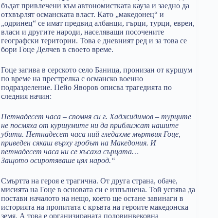
бъдат привлечени към автономистката кауза и заедно да
отхвърлят османската власт. Като „македонец“ и
„одринец“ се имат предвид албанци, гърци, турци, евреи,
власи и другите народи, населяващи посочените
географски територии. Това е дневният ред и за това се
бори Гоце Делчев в своето време.
Гоце загива в серското село Баница, пронизан от куршум
по време на престрелка с османско военно
подразделение. Пейо Яворов описва трагедията по
следния начин:
Петнадесет часа – спомня си г. Хаджидимов – турците
не посмяха от куршумите ни да приближат нашите
убити. Петнадесет часа ний гледахме мъртвия Гоце,
приведен сякаш върху гробът на Македония. И
петнадесет часа ни се късаха сърцата…
Защото осиротяваше цял народ.“
Смъртта на героя е трагична. От друга страна, обаче,
мисията на Гоце в основата си е изпълнена. Той успява да
постави началото на нещо, което ще остане завинаги в
историята на пропитата с кръвта на героите македонска
земя. А това е организираната половинвековна