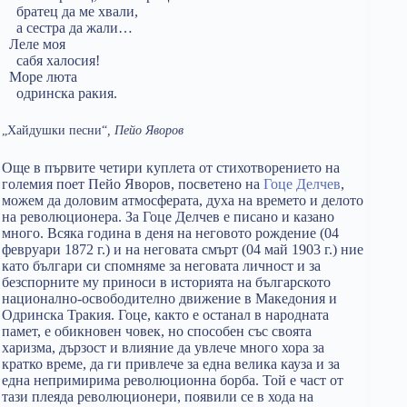
братец да ме хвали,
а сестра да жали…
Леле моя
сабя халосия!
Море люта
одринска ракия.
„Хайдушки песни“
, Пейо Яворов
Още в първите четири куплета от стихотворението на
големия поет Пейо Яворов, посветено на
Гоце Делчев
,
можем да доловим атмосферата, духа на времето и делото
на революционера. За Гоце Делчев е писано и казано
много. Всяка година в деня на неговото рождение (04
февруари 1872 г.) и на неговата смърт (04 май 1903 г.) ние
като българи си спомняме за неговата личност и за
безспорните му приноси в историята на българското
национално-освободително движение в Македония и
Одринска Тракия. Гоце, както е останал в народната
памет, е обикновен човек, но способен със своята
харизма, дързост и влияние да увлече много хора за
кратко време, да ги привлече за една велика кауза и за
една непримирима революционна борба. Той е част от
тази плеяда революционери, появили се в хода на