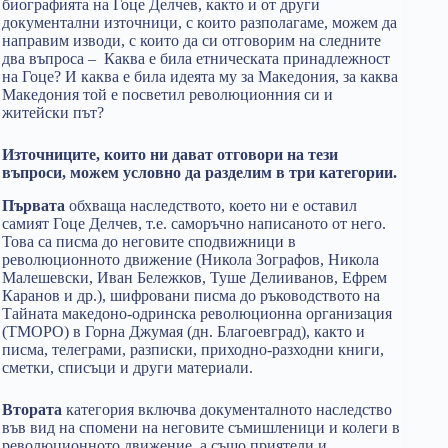
биографията на Гоце Делчев, както и от други
документални източници, с които разполагаме, можем да
направим изводи, с които да си отговорим на следните
два въпроса – Каква е била етническата принадлежност
на Гоце? И каква е била идеята му за Македония, за каква
Македония той е посветил революционния си и
житейски път?
Източниците, които ни дават отговори на тези
въпроси, можем условно да разделим в три категории.
Първата
обхваща наследството, което ни е оставил
самият Гоце Делчев, т.е. саморъчно написаното от него.
Това са писма до неговите сподвижници в
революционното движение (Никола Зографов, Никола
Малешевски, Иван Бележков, Туше Делииванов, Ефрем
Каранов и др.), шифровани писма до ръководството на
Тайната македоно-одринска революционна организация
(ТМОРО) в Горна Джумая (дн. Благоевград), както и
писма, телеграми, разписки, приходно-разходни книги,
сметки, списъци и други материали.
Втората
категория включва документалното наследство
във вид на спомени на неговите съмишленици и колеги в
революционното движение, а също приятели и