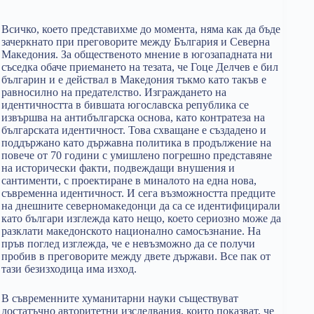
Всичко, което представихме до момента, няма как да бъде
зачеркнато при преговорите между България и Северна
Македония. За общественото мнение в югозападната ни
съседка обаче приемането на тезата, че Гоце Делчев е бил
българин и е действал в Македония тъкмо като такъв е
равносилно на предателство. Изграждането на
идентичността в бившата югославска република се
извършва на антибългарска основа, като контратеза на
българската идентичност. Това схващане е създадено и
поддържано като държавна политика в продължение на
повече от 70 години с умишлено погрешно представяне
на исторически факти, подвеждащи внушения и
сантименти, с проектиране в миналото на една нова,
съвременна идентичност. И сега възможността предците
на днешните северномакедонци да са се идентифицирали
като българи изглежда като нещо, което сериозно може да
разклати македонското национално самосъзнание. На
пръв поглед изглежда, че е невъзможно да се получи
пробив в преговорите между двете държави. Все пак от
тази безизходица има изход.
В съвременните хуманитарни науки съществуват
достатъчно авторитетни изследвания, които показват, че