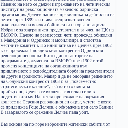
Именно на него се дължи изграждането на четническия
институт на революционната македоно-одринска
организация. Делчев написва правилника за дейността на
четите през 1899 г. и става всепризнат военен
ръководител на всички бойни сили на организацията.
Избран е за задграничен представител и за член на ЦК на
ВМОРО. Начело на ревизорски чети провежда обиколки
в Македония и Одринско и мобилизира и сплотява
местните комитети. По инициатива на Делчев през 1902
г. се провежда Пловдивският конгрес на Одринския
революционен окръг. Като един от авторите на
програмните документи на ВМОРО през 1902 г. той
променя концепцията на организацията към
привличането в освободителната борба на представители
на други народности. Макар и да не одобрява решението
на Солунския конгрес от 1903 г. за „повсеместно
стратегическо въстание“, тъй като го смята за
прибързано, Делчев се включва с всички сили в
подготовката му. На път за провеждане на окръжния
конгрес на Серския революционен окръг, четата, с която
се придвижва Гоце Делчев, е обкръжена при село Баница.
В завързалото се сражение Делчев пада убит.
Въз основа на по-горе изброените житейски събития от