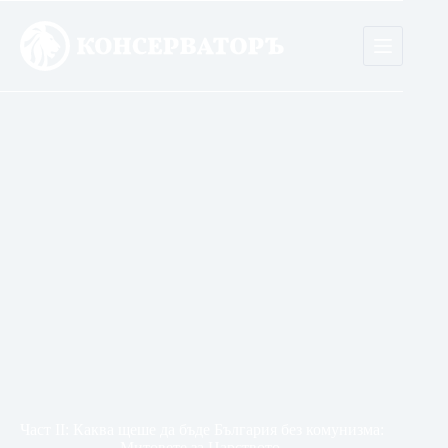
Skip
to
content
Част II: Каква щеше да бъде България без комунизма:
Митовете за Царството