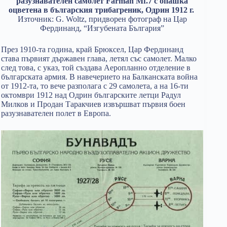
разузнавателен самолет Farman Mf.7 с опашка
оцветена в българския трибагреник, Одрин 1912 г.
Източник: G. Woltz, придворен фотограф на Цар
Фердинанд, “Изгубената България”
През 1910-та година, край Брюксел, Цар Фердинанд
става първият държавен глава, летял със самолет. Малко
след това, с указ, той създава Аеропланно отделение в
българската армия. В навечерието на Балканската война
от 1912-та, то вече разполага с 29 самолета, а на 16-ти
октомври 1912 над Одрин българските летци Радул
Милков и Продан Таракчиев извършват първия боен
разузнавателен полет в Европа.