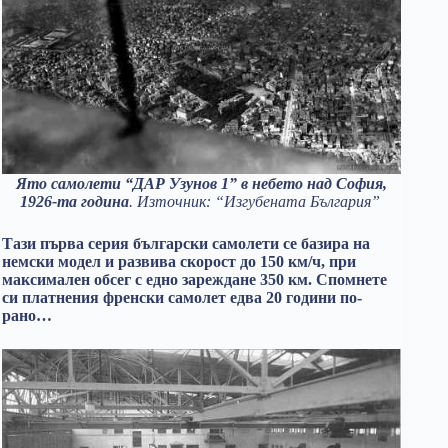
Ято самолети “ДАР Узунов 1” в небето над София,
1926-та година
. Източник: “Изгубената България”
Тази първа серия български самолети се базира на
немски модел и развива скорост до 150 км/ч, при
максимален обсег с едно зареждане 350 км. Спомнете
си платнения френски самолет едва 20 години по-
рано…