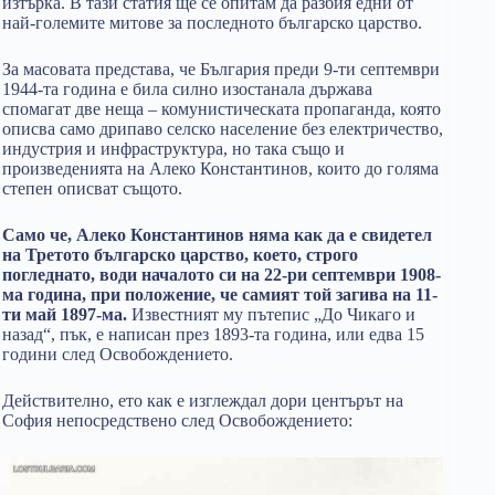
изтърка. В тази статия ще се опитам да разбия едни от
най-големите митове за последното българско царство.
За масовата представа, че България преди 9-ти септември
1944-та година е била силно изостанала държава
спомагат две неща – комунистическата пропаганда, която
описва само дрипаво селско население без електричество,
индустрия и инфраструктура, но така също и
произведенията на Алеко Константинов, които до голяма
степен описват същото.
Само че, Алеко Константинов няма как да е свидетел
на Третото българско царство, което, строго
погледнато, води началото си на 22-ри септември 1908-
ма година, при положение, че самият той загива на 11-
ти май 1897-ма.
Известният му пътепис „До Чикаго и
назад“, пък, е написан през 1893-та година, или едва 15
години след Освобождението.
Действително, ето как е изглеждал дори центърът на
София непосредствено след Освобождението: