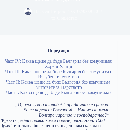
Пламен Петров
07/03/2020
Общество
Поредица:
Част IV: Каква щеше да бъде България без комунизма:
Хора и Улици
Част III: Каква щеше да бъде България без комунизма:
Изгубената естетика
Част II: Каква щеше да бъде България без комунизма:
Митовете за Царството
Част I: Каква щеше да бъде България без комунизма?
„О, неразумни и юроде! Поради что се срамиш
да се наречеш Болгарин!… Или не са имали
Болгаре царство и господарство?“
Фразата
„една снимка казва повече, отколкото 1000
думи“
е толкова болезнено вярна, че няма как да се