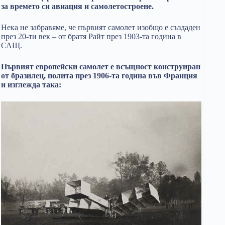
за времето си авиация и самолетостроене.
Нека не забравяме, че първият самолет изобщо е създаден
през 20-ти век – от братя Райт през 1903-та година в
САЩ.
Първият европейски самолет е всъщност конструиран
от бразилец, полита през 1906-та година във Франция
и изглежда така: