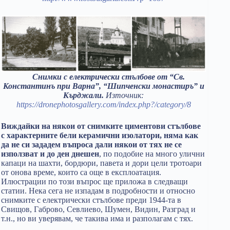
Снимки с електрически стълбове от “Св.
Константинъ при Варна”, “Шипченски монастиръ” и
Кърджали.
Източник:
https://dronephotosgallery.com/index.php?/category/8
Виждайки на някои от снимките циментови стълбове
с характерните бели керамични изолатори, няма как
да не си зададем въпроса дали някои от тях не се
използват и до ден днешен
, по подобие на много улични
капаци на шахти, бордюри, павета и дори цели тротоари
от онова време, които са още в експлоатация.
Илюстрации по този въпрос ще приложа в следващи
статии. Нека сега не изпадам в подробности и относно
снимките с електрически стълбове преди 1944-та в
Свищов, Габрово, Севлиево, Шумен, Видин, Разград и
т.н., но ви уверявам, че такива има и разполагам с тях.