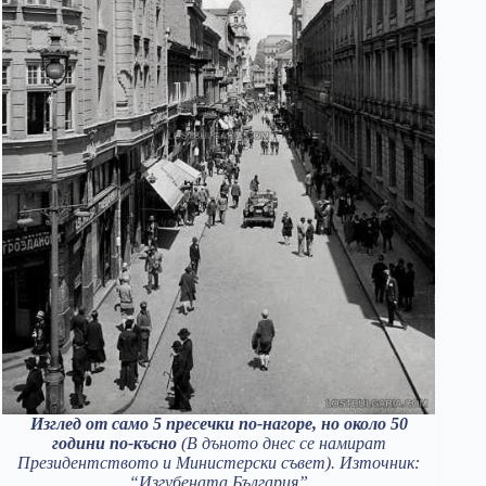
Изглед от само 5 пресечки по-нагоре, но около 50
години по-късно
(В дъното днес се намират
Президентството и Министерски съвет). Източник:
“Изгубената България”