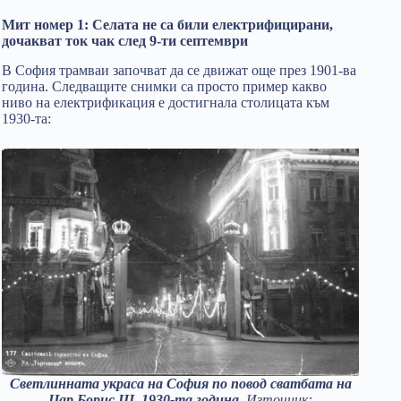
Мит номер 1: Селата не са били електрифицирани,
дочакват ток чак след 9-ти септември
В София трамваи започват да се движат още през 1901-ва
година. Следващите снимки са просто пример какво
ниво на електрификация е достигнала столицата към
1930-та:
Светлинната украса на София по повод сватбата на
Цар Борис III, 1930-та година
. Източник: