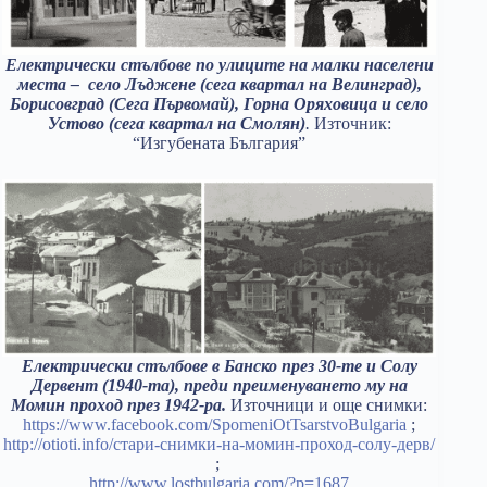
Електрически стълбове по улиците на малки населени
места – село Лъджене (сега квартал на Велинград),
Борисовград (Сега Първомай), Горна Оряховица и село
Устово (сега квартал на Смолян)
.
Източник:
“Изгубената България”
Електрически стълбове в Банско през 30-те и Солу
Дервент (1940-та), преди преименуването му на
Момин проход през 1942-ра.
Източници и още снимки:
https://www.facebook.com/SpomeniOtTsarstvoBulgaria
;
http://otioti.info/стари-снимки-на-момин-проход-солу-дерв/
;
http://www.lostbulgaria.com/?p=1687