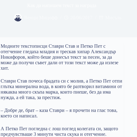
Как да напишем текст за награда
Венци Мицофф
20/06/2017
Мисъль
Модните текстописци Ставри Став и Петко Пет с
отегчение гледаха младия и трескав хипар Александър
Никифоров, който беше донесъл текст за песен, за да
може да получи съвет дали от този текст може да излезе
хит.
Ставри Став почеса брадата си с молив, а Петко Пет отпи
глътка минерална вода, в която бе разтворил витамини от
някаква много скъпа марка, които пиеше, без да има
нужда, а ей така, за престиж.
– Добре де, брат – каза Ставри – я прочети на глас това,
което си написал.
А Петко Пет погледна с лош поглед колегата си, защото
предчувстваше 3 минути чиста скука и отегчение.