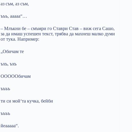
аз съм, аз съм,
ъъъ, ааааа“…
– Млъкни бе – смъмри го Ставри Став – виж сега Сашо,
за да имаш успешен текст, трябва да махнеш малко думи
от тука. Например:
„Обичам те
ъхъ, ъхъ
ОООООбичам
ъъъъ
ти си мой‘та кучка, бейби
ъъъъ
йеааааа“.