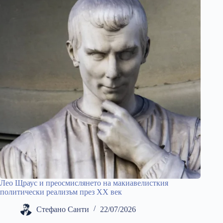
Лео Щраус и преосмислянето на макиавелисткия
политически реализъм през ХХ век
Стефано Санти
22/07/2026