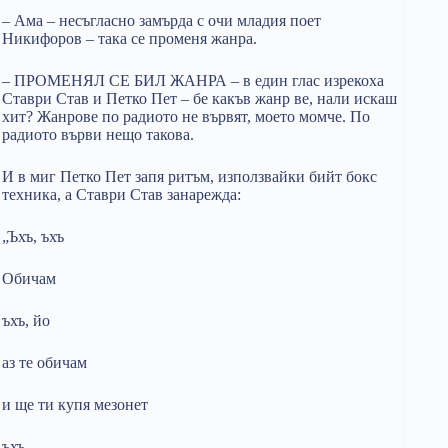
– Ама – несъгласно замърда с очи младия поет
Никифоров – така се променя жанра.
– ПРОМЕНЯЛ СЕ БИЛ ЖАНРА – в един глас изрекоха
Ставри Став и Петко Пет – бе какъв жанр ве, нали искаш
хит? Жанрове по радиото не вървят, моето момче. По
радиото върви нещо такова.
И в миг Петко Пет запя ритъм, използвайки бийт бокс
техника, а Ставри Став занарежда:
„Ъхъ, ъхъ
Обичам
ъхъ, йо
аз те обичам
и ще ти купя мезонет
ъхъ