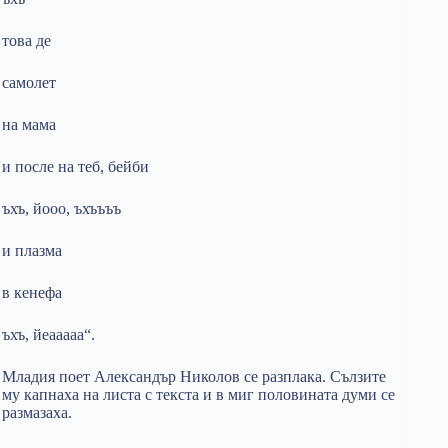
това де
самолет
на мама
и после на теб, бейби
ъхъ, йооо, ъхъъъъ
и плазма
в кенефа
ъхъ, йеааааа“.
Младия поет Александър Николов се разплака. Сълзите
му капнаха на листа с текста и в миг половината думи се
размазаха.