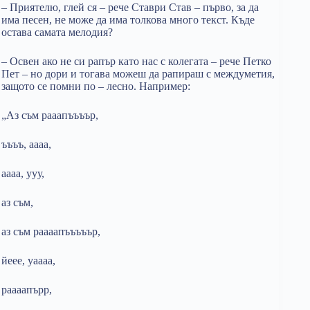
– Приятелю, глей ся – рече Ставри Став – първо, за да
има песен, не може да има толкова много текст. Къде
остава самата мелодия?
– Освен ако не си рапър като нас с колегата – рече Петко
Пет – но дори и тогава можеш да рапираш с междуметия,
защото се помни по – лесно. Например:
„Аз съм рааапъъъър,
ъъъъ, аааа,
аааа, ууу,
аз съм,
аз съм раааапъъъъър,
йеее, уаааа,
раааапърр,