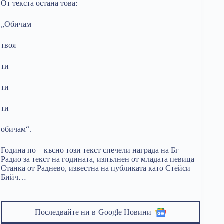
От текста остана това:
„Обичам
твоя
ти
ти
ти
обичам“.
Година по – късно този текст спечели награда на Бг
Радио за текст на годината, изпълнен от младата певица
Станка от Раднево, известна на публиката като Стейси
Бийч…
Последвайте ни в
Google Новини