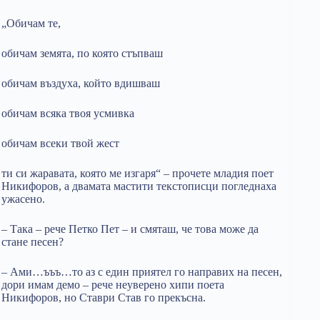
„Обичам те,
обичам земята, по която стъпваш
обичам въздуха, който вдишваш
обичам всяка твоя усмивка
обичам всеки твой жест
ти си жаравата, която ме изгаря“ – прочете младия поет
Никифоров, а двамата мастити текстописци погледнаха
ужасено.
– Така – рече Петко Пет – и смяташ, че това може да
стане песен?
– Ами…ъъъ…то аз с един приятел го направих на песен,
дори имам демо – рече неуверено хипи поета
Никифоров, но Ставри Став го прекъсна.