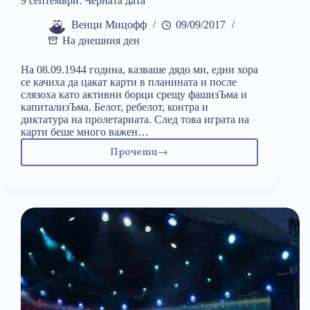
9 септември: Черната дата
Венци Мицофф
09/09/2017
На днешния ден
На 08.09.1944 година, казваше дядо ми, едни хора
се качиха да цакат карти в планината и после
слязоха като активни борци срещу фашизЪма и
капитализЪма. Белот, ребелот, контра и
диктатура на пролетариата. След това играта на
карти беше много важен…
Прочети
9
септември:
Черната
дата