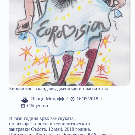
Евровизия – скандали, джендъри и плагиатство
Венци Мицофф
16/05/2018
Общество
И тази година връх взе скуката,
политкоректността и геополитическите
заигравки Събота, 12 май, 2018 година.
Португалия. Финалът на „Евровизия 2018” тече с