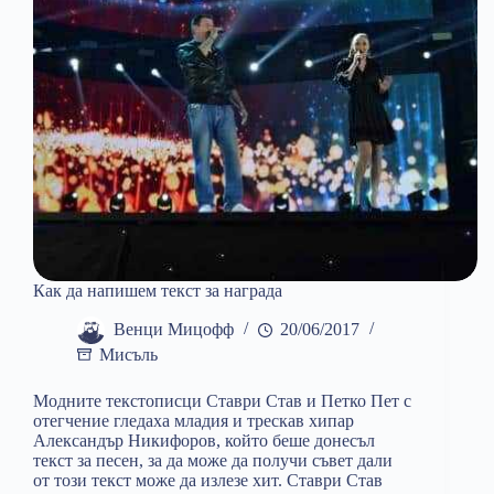
Как да напишем текст за награда
Венци Мицофф
20/06/2017
Мисъль
Модните текстописци Ставри Став и Петко Пет с
отегчение гледаха младия и трескав хипар
Александър Никифоров, който беше донесъл
текст за песен, за да може да получи съвет дали
от този текст може да излезе хит. Ставри Став