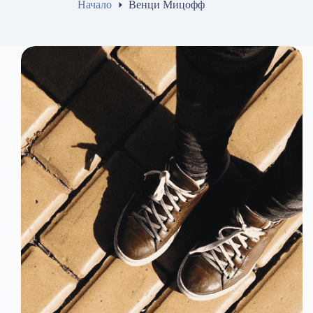
Начало
Венци Мицофф