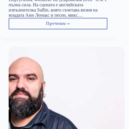
пълна сила. На сцената е английската
изпълнителка SuRie, която съчетава визия на
младата Ани Ленъкс и песен, микс…
Прочети
Евровизия
–
скандали,
джендъри
и
плагиатство