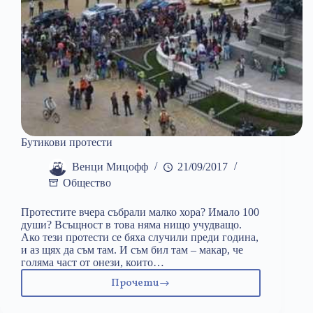
Бутикови протести
Венци Мицофф
21/09/2017
Общество
Протестите вчера събрали малко хора? Имало 100
души? Всъщност в това няма нищо учудващо.
Ако тези протести се бяха случили преди година,
и аз щях да съм там. И съм бил там – макар, че
голяма част от онези, които…
Прочети
Бутикови
протести