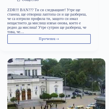
ZDR!!! BAN??? Ти си следващият! Утре ще
станеш, ще отвориш лаптопа си и ще разбереш,
че са изтрили профила ти, защото си имал
нещастието да мислиш извън онова, което е
редно да мислиш! Утре сутрин ще разбереш, че
това, че…
Прочети
ТИ
СИ
СЛЕДВАЩИЯТ!!!