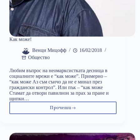
Как може!
Венци Мицофф
16/02/2018
Общество
Любим въпрос на неомарксистката десница в
социалните мрежи е “как може”. Примерно –
“как може Аз съм сънчо да не е минал през
граждански контрол”. Или пък – “как може
Стамат да отвори павилион за прах за пране и
щипки…
Прочети
Как
може!