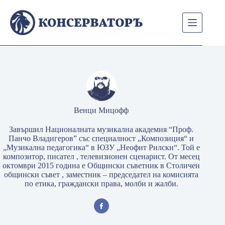
Skip
to
content
Венци Мицофф
Завършил Националната музикална академия “Проф.
Панчо Владигеров” със специалност „Композиция“ и
„Музикална педагогика“ в ЮЗУ „Неофит Рилски“. Той е
композитор, писател , телевизионен сценарист. От месец
октомври 2015 година е Общински съветник в Столичен
общински съвет , заместник – председател на комисията
по етика, граждански права, молби и жалби.