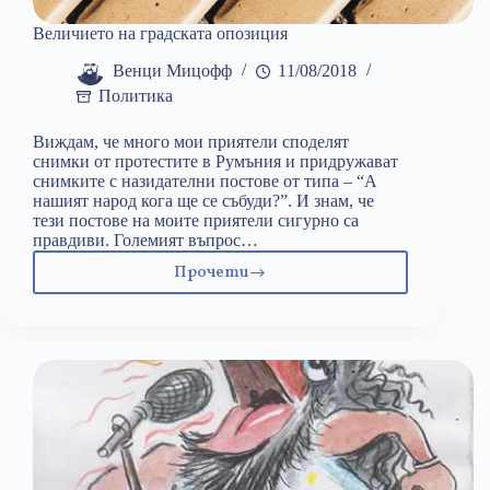
Величието на градската опозиция
Венци Мицофф
11/08/2018
Политика
Виждам, че много мои приятели споделят
снимки от протестите в Румъния и придружават
снимките с назидателни постове от типа – “А
нашият народ кога ще се събуди?”. И знам, че
тези постове на моите приятели сигурно са
правдиви. Големият въпрос…
Прочети
Величието
на
градската
опозиция