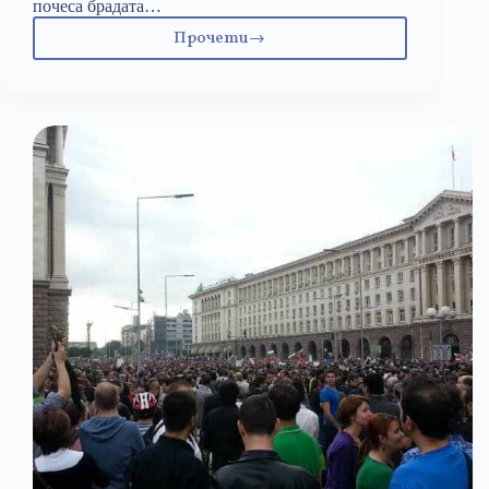
почеса брадата…
Прочети
Как
да
напишем
текст
за
награда