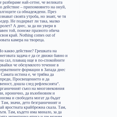
 разбираме най-сетне, че великата
но действие – припомнянето на онуй,
талгиците са обнадеждени. През
нават своята утроба, но знаят, че тя
едер. Не подирват ли така, малко
ролет? А днес, за да ни увери в
равен той, понеже празното обича
своя край. Nothing comes out of
зовата камера на твореца.
Но какво действие? Грешката на
 неговата задача е да се движи бавно и
 на сал, плаващ още в по-спокойните
рвайки че обезумялото течение в
нсерватвните формации в Запада днес
 Самата истина е, че трябва да
 преди, Просвещението и да
еност, дошла след рефлексията“.
 органичният съюз на многовековния
чи, иронично, да възобновим и
изма и свободата могат да бъдат
 Там, значи, дето безграничният и
рай яростната крайбрежна скала. Там,
тя. Там, където има минало, за да
оята автентична етика и ще можем