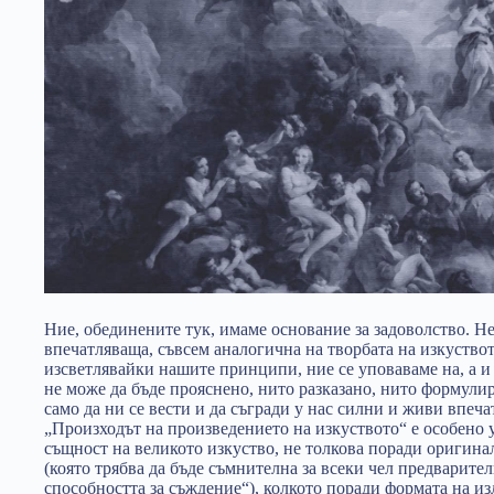
Ние, обединените тук, имаме основание за задоволство. Не 
впечатляваща, съвсем аналогична на творбата на изкуствот
изсветлявайки нашите принципи, ние се уповаваме на, а и 
не може да бъде прояснено, нито разказано, нито формулир
само да ни се вести и да съгради у нас силни и живи впеч
„Произходът на произведението на изкуството“ е особено 
същност на великото изкуство, не толкова поради оригина
(която трябва да бъде съмнителна за всеки чел предварите
способността за съждение“), колкото поради формата на и