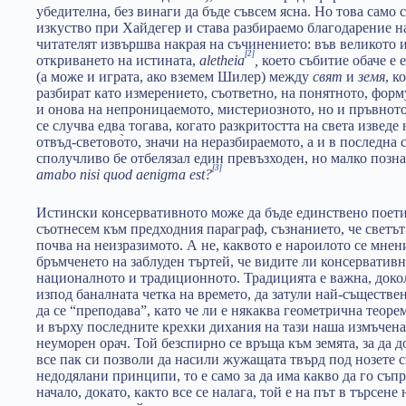
убедителна, без винаги да бъде съвсем ясна. Но това само 
изкуство при Хайдегер и става разбираемо благодарение на
читателят извършва накрая на съчинението: във великото и
[2]
откриването на истината,
aletheia
,
което събитие обаче е 
(а може и играта, ако вземем Шилер) между
свят
и
земя
, к
разбират като измерението, съответно, на понятното, фо
и онова на непроницаемото, мистериозното, но и пръвното
се случва едва тогава, когато разкритостта на света изведе
отвъд-светово̀то, значи на неразбираемото, а и в последна с
сполучливо бе отбелязал един превъзходен, но малко позн
[3]
amabo nisi quod aenigma est?
Истински консервативното може да бъде единствено поетич
съотнесем към предходния параграф, съзнанието, че светът
почва на неизразимото. А не, каквото е нароилото се мне
бръмченето на заблуден търтей, че видите ли консерватив
националното и традиционното. Традицията е важна, докол
изпод баналната четка на времето, да затули най-съществен
да се “преподава”, като че ли е някаква геометрична теоре
и върху последните крехки дихания на тази наша измъчена
неуморен орач. Той безспирно се връща към земята, за да 
все пак си позволи да насили жужащата твърд под нозете си
недодялани принципи, то е само за да има какво да го съп
начало, докато, както все се налага, той е на път в търсене