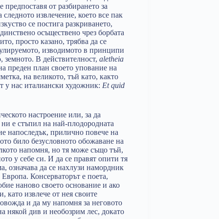
се предпоставя от разбирането за
 следното извлечение, което все пак
зкуство се постига разкриването,
единствено осъществено чрез борбата
оито, просто казано, трябва да се
рмулируемото, изводимото в принципи
, земното. В действителност,
aletheia
 на преден план своето упование на
метка, на великото, тъй като, както
ат у нас италиански художник:
Et quid
еското настроение или, за да
 ни е стъпил на най-плодородната
ние напоследък, прилично повече на
ното било безусловното обожаване на
кото напомня, но тя може също тъй,
ото у себе си. И да се правят опити тя
ма, означава да се нахлузи намордник
 Европа. Консерваторът е поета,
добие наново своето основание и ако
, като извлече от нея своите
ровожда и да му напомня за неговото
 на някой див и необозрим лес, докато