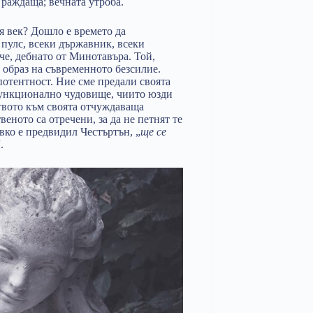
 раждаща; вечната утроба.
я век? Дошло е времето да
 пулс, всеки държавник, всеки
че, дебнато от Минотавъра. Той,
 образ на съвременното безсилие.
отентност. Ние сме предали своята
 функционално чудовище, чиито юзди
твото към своята отчуждаваща
веното са отречени, за да не петнят те
овко е предвидил Честъртън, „
ще се
.