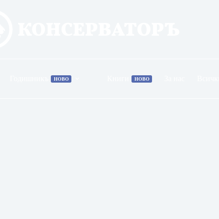
Годишникъ
Книги
За нас
Всичк
НОВО
НОВО