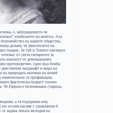
елязва, е, заблуждението че
лизоват“ изобилието на живота. Ала
 безпокойство на нашите общества,
ъница долавя, че двигателите на
дно падане. За туй и Токвил презирал
а отнемат от света свещеното за
ата опасност от демокрацията
решно противоречие, един вид бомба
ме девствения ландшафт и мира на
да на природата окичена на нечий
но иманентната си профанация,
чиято фактическа възраст злъчно
а. Че Европа е безпомощна старица,
видима, а тя подхранва нея,
о ни оставя насаме с грижовния й
 се задава леката мелодия на