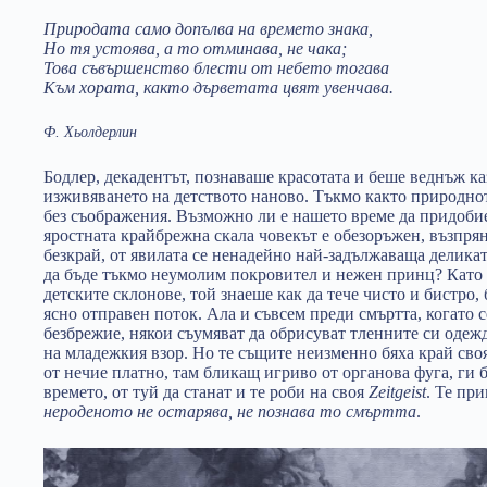
Природата само допълва на времето знака,
Но тя устоява, а то отминава, не чака;
Това съвършенство блести от небето тогава
Към хората, както дърветата цвят увенчава.
Ф. Хьолдерлин
Бодлер, декадентът, познаваше красотата и беше веднъж каз
изживяването на детството наново. Тъкмо както природнот
без съображения. Възможно ли е нашето време да придобие
яростната крайбрежна скала човекът е обезоръжен, възпрян
безкрай, от явилата се ненадейно най-задължаваща деликат
да бъде тъкмо неумолим покровител и нежен принц? Като 
детските склонове, той знаеше как да тече чисто и бистро, 
ясно отправен поток. Ала и съвсем преди смъртта, когато 
безбрежие, някои съумяват да обрисуват тленните си одеж
на младежкия взор. Но те същите неизменно бяха край своя
от нечие платно, там бликащ игриво от органова фуга, ги 
времето, от туй да станат и те роби на своя
Zeitgeist
. Те пр
нероденото не остарява, не познава то смъртта
.