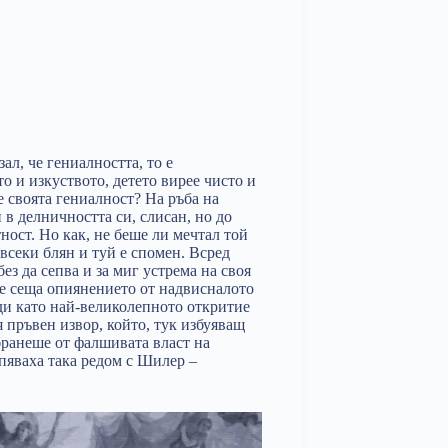
ал, че гениалността, то е
о и изкуството, детето вирее чисто и
 своята гениалност? На ръба на
 в делничността си, слисан, но до
ност. Но как, не беше ли мечтал той
всеки блян и туй е спомен. Всред
без да сепва и за миг устрема на своя
се сеща опиянението от надвисналото
ди като най-великолепното откритие
 пръвен извор, който, тук избуяващ
бранеше от фалшивата власт на
ипяваха така редом с Шилер –