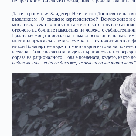
не преоткрие той своята поезия, никога родена, ала винаги
Да се върнем към Хайдегер. Не е ли той Достоевски на сво
възкликнем ‚О, свещено картезианство!‘. Всичко живо и с
мислител, всеки войник или артист е като залутано атинян
отрочето на болните намерения на човека, е събирателният
Цялата му мощ ни овладява и има за основание нашата имп
интимна връзка със света за сметка на технологичното и
никой Бонапарт не държи и което дърпа вагона на човечес
вселена. Тази е вселената, където първичното и непосредст
образа на рационалното. Това е вселената, където, както л
вадят мечове, за да се докаже, че зелени са листата лете
“