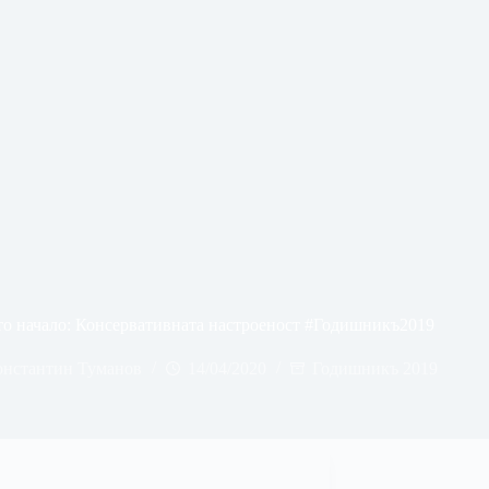
о начало: Консервативната настроеност #Годишникъ2019
онстантин Туманов
14/04/2020
Годишникъ 2019