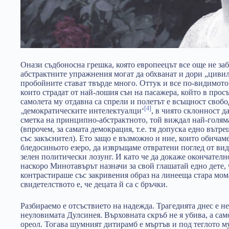
Онази съдбоносна грешка, която европеецът все още не заб
абстрактните упражнения могат да обхванат и дори „циви
пробойните стават твърде много. Оттук и все по-видимото
които страдат от най-лошия сън на пасажера, който в прос
самолета му отдавна са спрели и полетът е всъщност свобо
[4]
‚демократическите интелектуалци‘
, в чиято склонност д
сметка на принципно-абстрактното, той виждал най-голям
(впрочем, за самата демокрация, т.е. тя допуска едно вът
със закъснител). Ето защо е възможно и ние, които обича
бледосиньото езеро, да извръщаме отвратени поглед от ви
зелен политически лозунг. И като че да докаже окончател
наскоро Минотавърът назначи за свой глашатай едно дете, 
контрастираше със закривения образ на линееща стара мом
свидетелството е, че децата й са с бръчки.
Разбираемо е отсъствието на надежда. Трагедията днес е не
неуловимата Дулсинея. Върховната скръб не я убива, а сам
ореол. Тогава шумният дитирамб е мъртъв и под теглото му