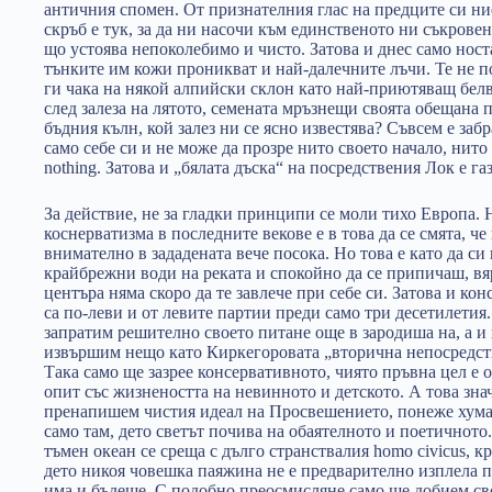
античния спомен. От признателния глас на предците си ние
скръб е тук, за да ни насочи към единственото ни съкрове
що устоява непоколебимо и чисто. Затова и днес само нос
тънките им кожи проникват и най-далечните лъчи. Те не поз
ги чака на някой алпийски склон като най-приютяващ белв
след залеза на лятото, семената мръзнещи своята обещана п
бъдния кълн, кой залез ни се ясно известява? Съвсем е заб
само себе си и не може да прозре нито своето начало, нито 
nothing. Затова и „бялата дъска“ на посредствения Лок е га
За действие, не за гладки принципи се моли тихо Европа. 
коснерватизма в последните векове е в това да се смята, че
внимателно в зададената вече посока. Но това е като да си
крайбрежни води на реката и спокойно да се припичаш, вя
центъра няма скоро да те завлече при себе си. Затова и ко
са по-леви и от левите партии преди само три десетилетия.
запратим решително своето питане още в зародиша на, а и
извършим нещо като Киркегоровата „вторична непосредств
Така само ще зазрее консервативното, чиято пръвна цел е
опит със жизнеността на невинното и детското. А това зна
пренапишем чистия идеал на Просвешението, понеже хуман
само там, дето светът почива на обаятелното и поетичното.
тъмен океан се среща с дълго странствалия homo civicus, к
дето никоя човешка паяжина не е предварително изплела пъ
има и бъдеще. С подобно преосмисляне само ще добием св