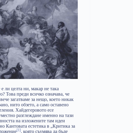
е ли целта ни, макар не така
о? Това преди всичко означава, че
вече загатваме за нещо, което никак
ано, нито обзето, а само оставено
атления. Хайдегеровото есе
уместно разглеждане именно на тази
лността на изложените там идеи
лно Кантовата естетика в „Критика за
[1]
зложение
, която съумява да бъде