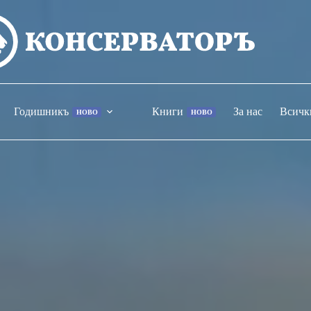
Годишникъ
Книги
За нас
Всичк
НОВО
НОВО