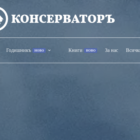
Годишникъ
Книги
За нас
Всичк
НОВО
НОВО