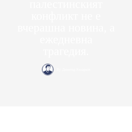
палестинският
конфликт не е
вчерашна новина, а
ежедневна
трагедия.
By
Димитър Къцарков
Консерваторъ – медийна платформа за десни политически и
икономически идеи. Ние защитаваме консервативните
позиции в България от 2017 година насам
.