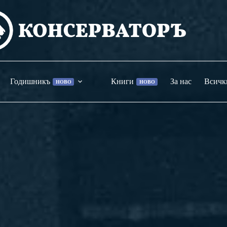
Годишникъ
Книги
За нас
Всичк
НОВО
НОВО