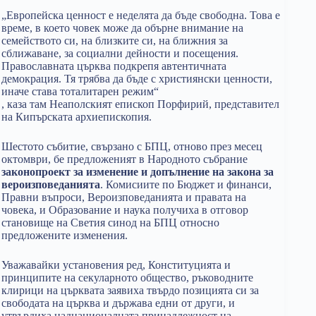
„Европейска ценност е неделята да бъде свободна. Това е
време, в което човек може да обърне внимание на
семейството си, на близките си, на ближния за
сближаване, за социални дейности и посещения.
Православната църква подкрепя автентичната
демокрация. Тя трябва да бъде с християнски ценности,
иначе става тоталитарен режим“
, каза там Неаполският епископ Порфирий, представител
на Кипърската архиепископия.
Шестото събитие, свързано с БПЦ, отново през месец
октомври, бе предложеният в Народното събрание
законопроект за изменение и допълнение на закона за
вероизповеданията
. Комисиите по Бюджет и финанси,
Правни въпроси, Вероизповеданията и правата на
човека, и Образование и наука получиха в отговор
становище на Светия синод на БПЦ относно
предложените изменения.
Уважавайки установения ред, Конституцията и
принципите на секуларното общество, ръководните
клирици на църквата заявиха твърдо позицията си за
свободата на църква и държава едни от други, и
утвърдиха наднационалната принадлежност на