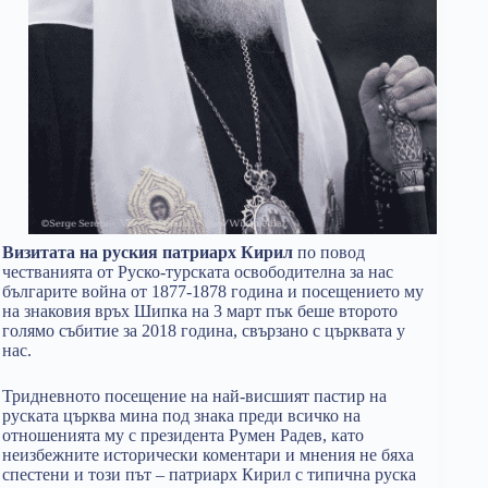
Визитата на руския патриарх Кирил
по повод
честванията от Руско-турската освободителна за нас
българите война от 1877-1878 година и посещението му
на знаковия връх Шипка на 3 март пък беше второто
голямо събитие за 2018 година, свързано с църквата у
нас.
Тридневното посещение на най-висшият пастир на
руската църква мина под знака преди всичко на
отношенията му с президента Румен Радев, като
неизбежните исторически коментари и мнения не бяха
спестени и този път – патриарх Кирил с типична руска