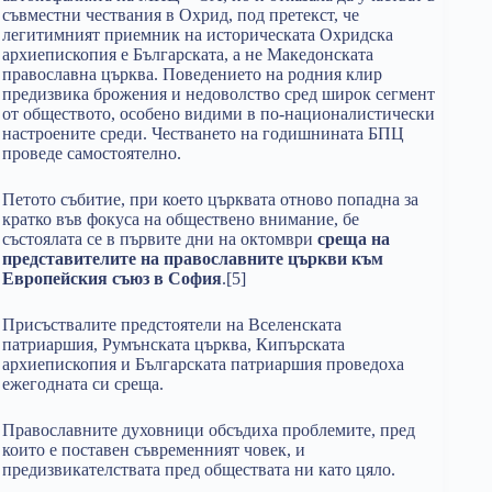
съвместни чествания в Охрид, под претекст, че
легитимният приемник на историческата Охридска
архиепископия е Българската, а не Македонската
православна църква. Поведението на родния клир
предизвика брожения и недоволство сред широк сегмент
от обществото, особено видими в по-националистически
настроените среди. Честването на годишнината БПЦ
проведе самостоятелно.
Петото събитие, при което църквата отново попадна за
кратко във фокуса на обществено внимание, бе
състоялата се в първите дни на октомври
среща на
представителите на православните църкви към
Европейския съюз в София
.[5]
Присъствалите предстоятели на Вселенската
патриаршия, Румънската църква, Кипърската
архиепископия и Българската патриаршия проведоха
ежегодната си среща.
Православните духовници обсъдиха проблемите, пред
които е поставен съвременният човек, и
предизвикателствата пред обществата ни като цяло.