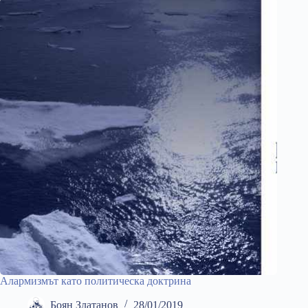
Алармизмът като политическа доктрина
Боян Златанов
28/01/2019