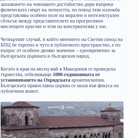
запазването на човешкото достойнство дори въпреки
физическата смърт на личността, по повод тази изложба
представлява особено поле на морален и интелектуален
сблъсък между представителите на прогресивно
мислещите кръгове и тези на консерватизма у нас.
Четвъртият случай, в който мнението на Светия синод на
БПЦ бе търсено и чуто в публичното пространство, е по
въпрос от особено двояко значение – едновременно за
българската църквата и българския народ.
Когато в края на месец май в Македония се проведоха
тържества, отбелязващи
1000-годишнината от
установяването на Охридската
архиепископия,
Българската православна църква се оказа във фокуса на
публичния живот.