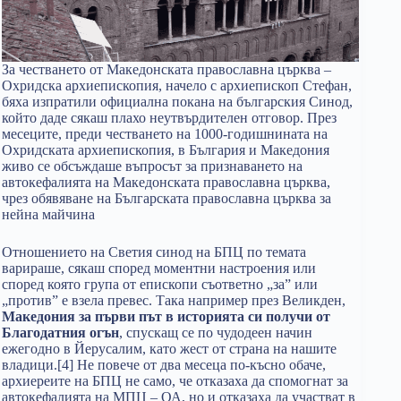
За честването от Македонската православна църква –
Охридска архиепископия, начело с архиепископ Стефан,
бяха изпратили официална покана на българския Синод,
който даде сякаш плахо неутвърдителен отговор. През
месеците, преди честването на 1000-годишнината на
Охридската архиепископия, в България и Македония
живо се обсъждаше въпросът за признаването на
автокефалията на Македонската православна църква,
чрез обявяване на Българската православна църква за
нейна майчина
Отношението на Светия синод на БПЦ по темата
варираше, сякаш според моментни настроения или
според която група от епископи съответно „за” или
„против” е взела превес. Така например през Великден,
Македония за първи път в историята си получи от
Благодатния огън
, спускащ се по чудодеен начин
ежегодно в Йерусалим, като жест от страна на нашите
владици.[4] Не повече от два месеца по-късно обаче,
архиереите на БПЦ не само, че отказаха да спомогнат за
автокефалията на МПЦ – ОА, но и отказаха да участват в