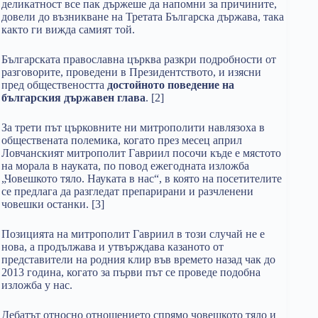
деликатност все пак държеше да напомни за причините,
довели до възникване на Третата Българска държава, така
както ги вижда самият той.
Българската православна църква разкри подробности от
разговорите, проведени в Президентството, и изясни
пред обществеността
достойното поведение на
българския държавен глава
. [2]
За трети път църковните ни митрополити навлязоха в
обществената полемика, когато през месец април
Ловчанският митрополит Гавриил посочи къде е мястото
на морала в науката, по повод ежегодната изложба
„Човешкото тяло. Науката в нас“, в която на посетителите
се предлага да разгледат препарирани и разчленени
човешки останки. [3]
Позицията на митрополит Гавриил в този случай не е
нова, а продължава и утвърждава казаното от
представители на родния клир във времето назад чак до
2013 година, когато за първи път се проведе подобна
изложба у нас.
Дебатът относно отношението спрямо човешкото тяло и