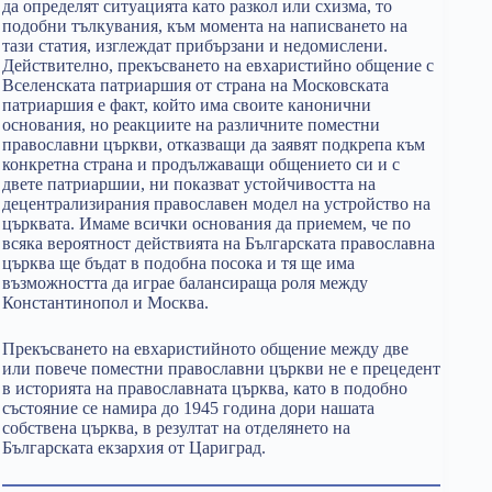
да определят ситуацията като разкол или схизма, то
подобни тълкувания, към момента на написването на
тази статия, изглеждат прибързани и недомислени.
Действително, прекъсването на евхаристийно общение с
Вселенската патриаршия от страна на Московската
патриаршия е факт, който има своите канонични
основания, но реакциите на различните поместни
православни църкви, отказващи да заявят подкрепа към
конкретна страна и продължаващи общението си и с
двете патриаршии, ни показват устойчивостта на
децентрализирания православен модел на устройство на
църквата. Имаме всички основания да приемем, че по
всяка вероятност действията на Българската православна
църква ще бъдат в подобна посока и тя ще има
възможността да играе балансираща роля между
Константинопол и Москва.
Прекъсването на евхаристийното общение между две
или повече поместни православни църкви не е прецедент
в историята на православната църква, като в подобно
състояние се намира до 1945 година дори нашата
собствена църква, в резултат на отделянето на
Българската екзархия от Цариград.