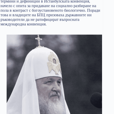
термини и дефиниции в Истанбулската конвенция,
начело с опита за придаване на социално разбиране на
пола в контраст с богоустановеното биологично. Поради
това и владиците на БПЦ призоваха държавните ни
ръководители да не ратифицират въпросната
международна конвенция.