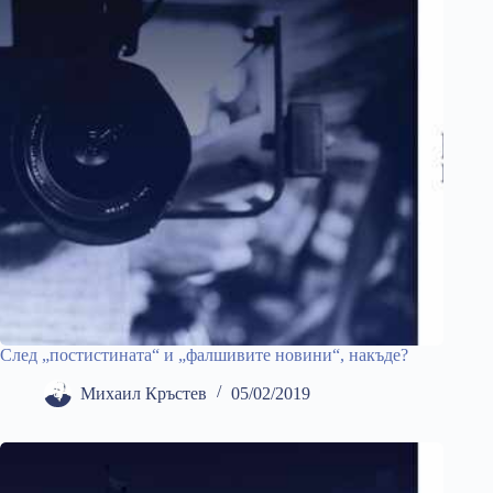
След „постистината“ и „фалшивите новини“, накъде?
Михаил Кръстев
05/02/2019