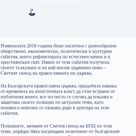
Тома Петров
05/02/2019
Годишникъ 2018
Изминалата 2018 година беше наситена с разнообразни
обществени, икономически, политически и културни
събития, които рефлектираха по естествен начин и в
християнския свят. Някои от тези събития получиха
своето тълкуване и на най-висше църковно ниво –
Светият синод на православната ни църква.
На Българската православна църква, придобила навика
от времената на атеистичната власт да стои встрани от
публичния живот, все по-често се случва да изказва и
защитава своите позиции по актуални теми, като
понякога неволно се озовава дори в центъра на тези
събития.
Позициите, заемани от Светия синод на БПЦ по тези
теми, нерядко бяха посрещани позитивно от българският