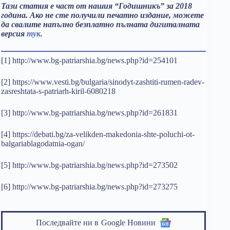
Тази статия е част от нашия “Годишникъ” за 2018
година. Ако не сте получили печатно издание, можете
да свалите напълно безплатно пълната дигиталната
версия
тук.
[1] http://www.bg-patriarshia.bg/news.php?id=254101
[2] https://www.vesti.bg/bulgaria/sinodyt-zashtiti-rumen-radev-
zasreshtata-s-patriarh-kiril-6080218
[3] http://www.bg-patriarshia.bg/news.php?id=261831
[4] https://debati.bg/za-velikden-makedonia-shte-poluchi-ot-
balgariablagodatnia-ogan/
[5] http://www.bg-patriarshia.bg/news.php?id=273502
[6] http://www.bg-patriarshia.bg/news.php?id=273275
Последвайте ни в
Google Новини