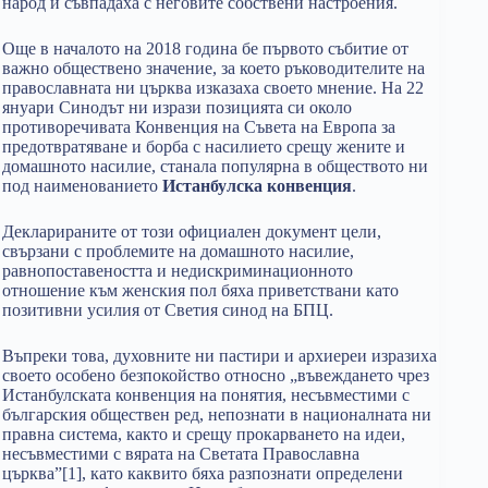
народ и съвпадаха с неговите собствени настроения.
Още в началото на 2018 година бе първото събитие от
важно обществено значение, за което ръководителите на
православната ни църква изказаха своето мнение. На 22
януари Синодът ни изрази позицията си около
противоречивата Конвенция на Съвета на Европа за
предотвратяване и борба с насилието срещу жените и
домашното насилие, станала популярна в обществото ни
под наименованието
Истанбулска конвенция
.
Декларираните от този официален документ цели,
свързани с проблемите на домашното насилие,
равнопоставеността и недискриминационното
отношение към женския пол бяха приветствани като
позитивни усилия от Светия синод на БПЦ.
Въпреки това, духовните ни пастири и архиереи изразиха
своето особено безпокойство относно „въвеждането чрез
Истанбулската конвенция на понятия, несъвместими с
българския обществен ред, непознати в националната ни
правна система, както и срещу прокарването на идеи,
несъвместими с вярата на Светата Православна
църква”[1], като каквито бяха разпознати определени