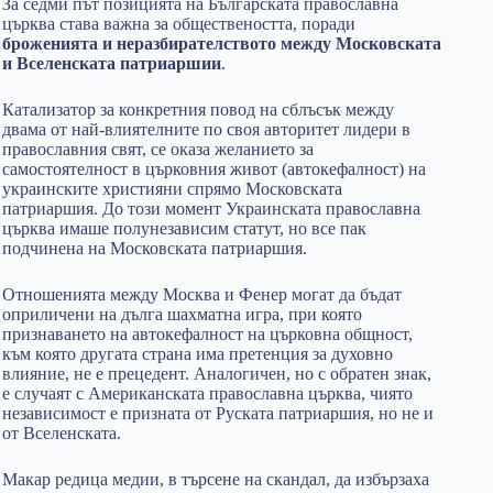
За седми път позицията на Българската православна
църква става важна за обществеността, поради
броженията и неразбирателството между Московската
и Вселенската патриаршии
.
Катализатор за конкретния повод на сблъсък между
двама от най-влиятелните по своя авторитет лидери в
православния свят, се оказа желанието за
самостоятелност в църковния живот (автокефалност) на
украинските християни спрямо Московската
патриаршия. До този момент Украинската православна
църква имаше полунезависим статут, но все пак
подчинена на Московската патриаршия.
Отношенията между Москва и Фенер могат да бъдат
оприличени на дълга шахматна игра, при която
признаването на автокефалност на църковна общност,
към която другата страна има претенция за духовно
влияние, не е прецедент. Аналогичен, но с обратен знак,
е случаят с Американската православна църква, чиято
независимост е призната от Руската патриаршия, но не и
от Вселенската.
Макар редица медии, в търсене на скандал, да избързаха