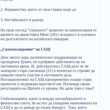
2. Неравенство, което от своя страна води до
3. Нестабилност и разпад
На пръв поглед “странното” решение за самоизолация от
времето на династията Минг [20] е всъщност в основата
на дълголетието на китайската империя.
„Самоизолацията“ на САЩ
Днес много хора, включително поддръжници на
президента Тръмп, не одобряват действията му на
световната арена. И, действително, САЩ като че ли
захвърлят стари съюзници [21] и всячески се стремят да
намалят своето участие в световните дела.
Изолационизмът на САЩ едновременно плаши стари
приятели и окуражава враговете им. Изглежда сякаш
репутацията на Щатите се уронва. Но дали това е така?
Глобализацията, както я виждат неолибералните и
финансови елити, бе на път да унищожи икономиката на
САЩ и да ги доведе до пълен банкрут. Това, което