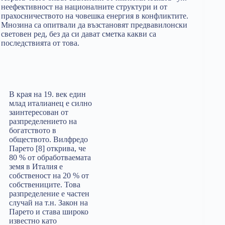
неефективност на националните структури и от
прахосничеството на човешка енергия в конфликтите.
Мнозина са опитвали да възстановят предвавилонски
световен ред, без да си дават сметка какви са
последствията от това.
В края на 19. век един
млад италианец е силно
заинтересован от
разпределението на
богатството в
обществото. Вилфредо
Парето [8] открива, че
80 % от обработваемата
земя в Италия е
собственост на 20 % от
собствениците. Това
разпределение е частен
случай на т.н. Закон на
Парето и става широко
известно като