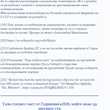
да се стреми към културна и религиозна хомогенност. Не е случайно,
че разпадът ѝ съвпада с налагането на християнството като
основна религия.
Идеологическата консолидация на Руската империя под формата на
СССР е в основата на разпада ѝ.
[19] Тези, които се поддадат на изкушението, влизат в историята
като големите завоеватели, чиито потомци не са се оказали
достойни за поста. Пример за това е Александър Македонски.
[20] https://en.wikipedia.org/wiki/Haijin
[21] Саудитска Арабия, ЕС и не на последно място кюрдите в Сирия
са примери за подобно поведение
[22] Репликата “Stop endless wars” на кандидатката за президент
от демократичната партия Тулси Габард в същество
потвърждава, че политиката на президента Тръмп среща подкрепа
и в опозиционната партия.
[23] “Britain has had the same foreign policy objective for at least the
last 500 years, to create a disunited Europe” Sir Humphrey Appleby,
“Yes, Minister”, https://youtu.be/ZVYqB0uTKlE?t=134
Тази статия е част от Годишникъ2020, който може да
закупите тук