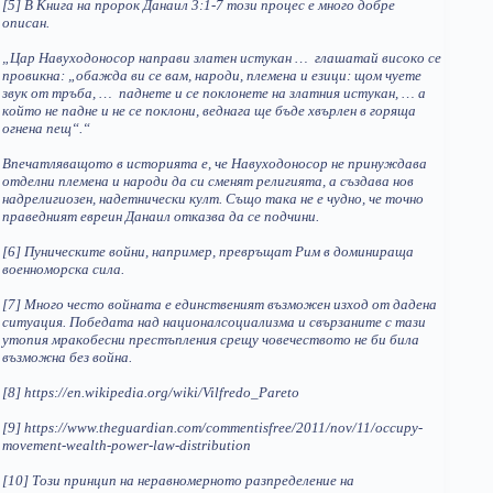
[5] В Книга на пророк Данаил 3:1-7 този процес е много добре
описан.
„Цар Навуходоносор направи златен истукан … глашатай високо се
провикна: „обажда ви се вам, народи, племена и езици: щом чуете
звук от тръба, … паднете и се поклонете на златния истукан, … а
който не падне и не се поклони, веднага ще бъде хвърлен в горяща
огнена пещ“.“
Впечатляващото в историята е, че Навуходоносор не принуждава
отделни племена и народи да си сменят религията, а създава нов
надрелигиозен, надетнически култ. Също така не е чудно, че точно
праведният евреин Данаил отказва да се подчини.
[6] Пуническите войни, например, превръщат Рим в доминираща
военноморска сила.
[7] Много често войната е единственият възможен изход от дадена
ситуация. Победата над националсоциализма и свързаните с тази
утопия мракобесни престъпления срещу човечеството не би била
възможна без война.
[8] https://en.wikipedia.org/wiki/Vilfredo_Pareto
[9] https://www.theguardian.com/commentisfree/2011/nov/11/occupy-
movement-wealth-power-law-distribution
[10] Този принцип на неравномерното разпределение на