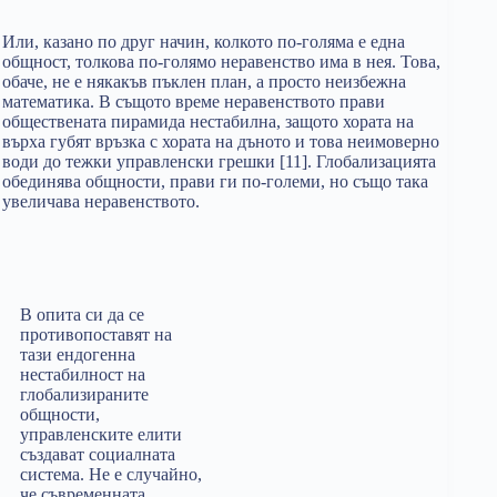
Или, казано по друг начин, колкото по-голяма е една
общност, толкова по-голямо неравенство има в нея. Това,
обаче, не е някакъв пъклен план, а просто неизбежна
математика. В същото време неравенството прави
обществената пирамида нестабилна, защото хората на
върха губят връзка с хората на дъното и това неимоверно
води до тежки управленски грешки [11]. Глобализацията
обединява общности, прави ги по-големи, но също така
увеличава неравенството.
В опита си да се
противопоставят на
тази ендогенна
нестабилност на
глобализираните
общности,
управленските елити
създават социалната
система. Не е случайно,
че съвременната