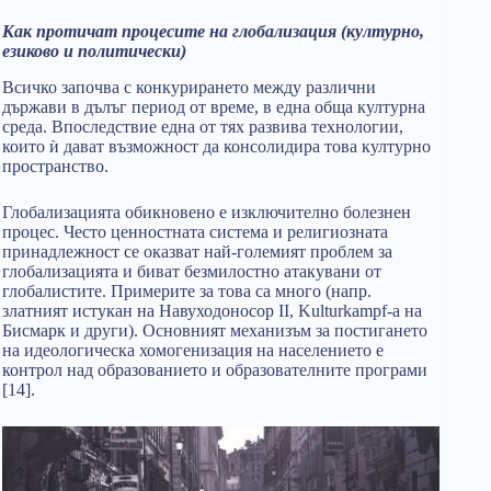
Как протичат процесите на глобализация (културно,
езиково и политически)
Всичко започва с конкурирането между различни
държави в дълъг период от време, в една обща културна
среда. Впоследствие една от тях развива технологии,
които ѝ дават възможност да консолидира това културно
пространство.
Глобализацията обикновено е изключително болезнен
процес. Често ценностната система и религиозната
принадлежност се оказват най-големият проблем за
глобализацията и биват безмилостно атакувани от
глобалистите. Примерите за това са много (напр.
златният истукан на Навуходоносор II, Kulturkampf-a на
Бисмарк и други). Основният механизъм за постигането
на идеологическа хомогенизация на населението е
контрол над образованието и образователните програми
[14].