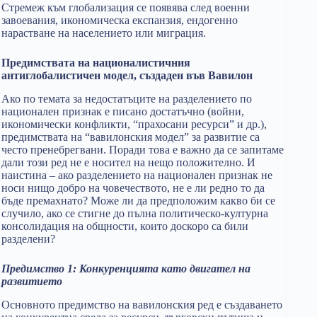
Стремеж към глобализация се появява след военни
завоевания, икономическа експанзия, ендогенно
нарастване на населението или миграция.
Предимствата на националистичния
антиглобалистичен модел, създаден във Вавилон
Ако по темата за недостатъците на разделението по
национален признак е писано достатъчно (войни,
икономически конфликти, “прахосани ресурси” и др.),
предимствата на “вавилонския модел” за развитие са
често пренебрегвани. Поради това е важно да се запитаме
дали този ред не е носител на нещо положително. И
наистина – ако разделението на национален признак не
носи нищо добро на човечеството, не е ли редно то да
бъде премахнато? Може ли да предположим какво би се
случило, ако се стигне до пълна политическо-културна
консолидация на общности, които доскоро са били
разделени?
Предимство 1: Конкуренцията като двигател на
развитието
Основното предимство на вавилонския ред е създаването