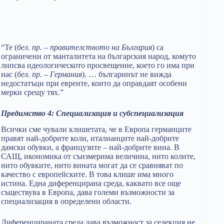
“Те (
бел. пр.
– правителството на България
) са
ограничени от манталитета на българския народ,​ комуто
липсва идеологическото просвещение, което го има при
нас (
бел. пр. – Германия
). … българинът не вижда
недостатъци при евреите, които да оправдаят особени
мерки срещу тях.”
Предимство 4: Специализация и субспециализация
Всички сме чували клишетата, че в Европа германците
правят най-добрите коли, италианците най-добрите
дамски обувки, a французите – най-добрите вина. В
САЩ, икономика от съизмерима величина, нито колите,
нито обувките, нито вината могат да се сравняват по
качество с европейските. В това клише има много
истина. Една диференцирана среда, каквато все още
съществува в Европа, дава големи възможности за
специализация в определени области.
Диференцираната среда дава възможност за селекция не