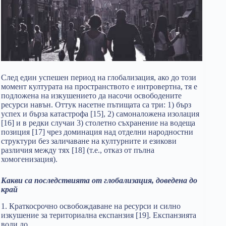
След един успешен период на глобализация, ако до този
момент културата на пространството е интровертна, тя е
подложена на изкушението да насочи освободените
ресурси навън. Оттук насетне пътищата са три: 1) бърз
успех и бърза катастрофа [15], 2) самоналожена изолация
[16] и в редки случаи 3) столетно съхранение на водеща
позиция [17] чрез доминация над отделни народностни
структури без заличаване на културните и езикови
различия между тях [18] (т.е., отказ от пълна
хомогенизация).
Какви са последствията от глобализация, доведена до
край
1. Краткосрочно освобождаване на ресурси и силно
изкушение за териториална експанзия [19]. Експанзията
води до