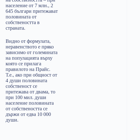
население от 7 млн., 2
645 българи притежават
половината от
собствеността в
страната.
Видно от формулата,
неравенството е пряко
зависимо от големината
на популацията върху
която се прилага
правилото на Прайс.
Т.е., ако при общност от
4 души половината
собственост се
притежава от двама, то
при 100 мил. души
население половината
от собствеността се
държи от едва 10 000
души.