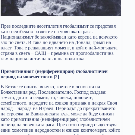
През последните десетилетия глобализмът се представя
като неизбежно развитие на човешката раса.
Национализмът бе заклеймяван като корена на всичкото
зло по света. И така до идването на Доналд Тръмп на
власт. Това е решаващият момент, в който най-могъщата
страна в света – САЩ – премина от проглобалистична
към националистична външна политика.
Примитивният (недиференциран) глобалистичен
период на човечеството [2]
В Битие се описва всичко, което е в основата на
Божествения ред. Последователно, Господ създава:
земята, дните и седмицата, човека, половете,
семейството, народите на езиков признак и накрая Своя
народ – народа на Израел. Периодът до прекратяването
на строежа на Вавилонската кула може да бъде описан
като примитивния (недиференциран) глобалистичен
период на човешката раса. През този период съществува
един хомогенен народностен и езиков конгломерат, който