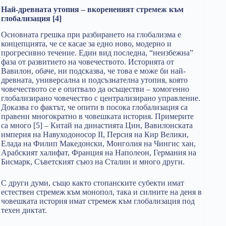
Най-древната утопия – вкорененият стремеж към
глобализация [4]
Основната грешка при разбирането на глобализма е
концепцията, че се касае за едно ново, модерно и
прогресивно течение. Един вид последна, “неизбежна”
фаза от развитието на човечеството. Историята от
Вавилон, обаче, ни подсказва, че това е може би най-
древната, универсална и подсъзнателна утопия, която
човечеството се е опитвало да осъществи – хомогенно
глобализирано човечество с централизирано управление.
Доказва го фактът, че опити в посока глобализация са
правени многократно в човешката история. Примерите
са много [5] – Китай на династията Цин, Вавилонската
империя на Навуходоносор II, Персия на Кир Велики,
Елада на Филип Македонски, Монголия на Чингис хан,
Арабският халифат, Франция на Наполеон, Германия на
Бисмарк, Съветският съюз на Сталин и много други.
С други думи, също както стопанските субекти имат
естествен стремеж към монопол, така и силните на деня в
човешката история имат стремеж към глобализация под
техен диктат.