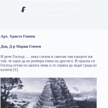
Христо Генчев
14/04/2020
Годишникъ 2019
Арх. Христо Генчев
Доц. Д-р Марин Генчев
И рече Господ: … нека слезем и смесим там езиците им
тъй, че един да не разбира езика на другиго. И пръсна ги
Господ оттам по цялата земя; и те спряха да зидат града (и
кулата) [1].