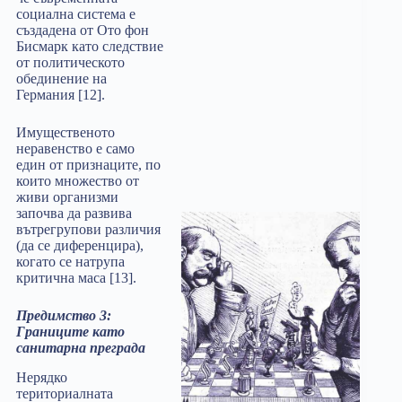
социална система е
създадена от Ото фон
Бисмарк като следствие
от политическото
обединение на
Германия [12].
Имущественото
неравенство е само
един от признаците, по
които множество от
живи организми
започва да развива
вътрегрупови различия
(да се диференцира),
когато се натрупа
критична маса [13].
Предимство 3:
Границите като
санитарна преграда
Нерядко
териториалната