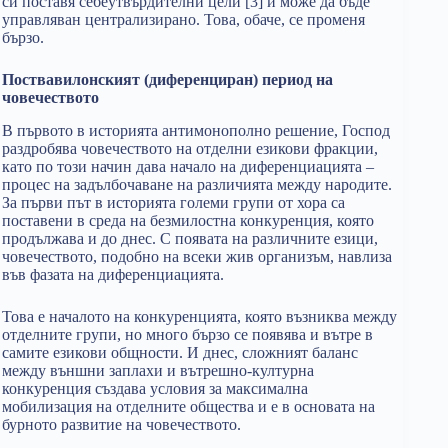
си поставя себеутвърдителни цели [3] и може да бъде
управляван централизирано. Това, обаче, се променя
бързо.
Поствавилонският (диференциран) период на
човечеството
В първото в историята антимонополно решение, Господ
раздробява човечеството на отделни езикови фракции,
като по този начин дава начало на диференциацията –
процес на задълбочаване на различията между народите.
За първи път в историята големи групи от хора са
поставени в среда на безмилостна конкуренция, която
продължава и до днес. С появата на различните езици,
човечеството, подобно на всеки жив организъм, навлиза
във фазата на диференциацията.
Това е началото на конкуренцията, която възниква между
отделните групи, но много бързо се появява и вътре в
самите езикови общности. И днес, сложният баланс
между външни заплахи и вътрешно-културна
конкуренция създава условия за максимална
мобилизация на отделните общества и е в основата на
бурното развитие на човечеството.