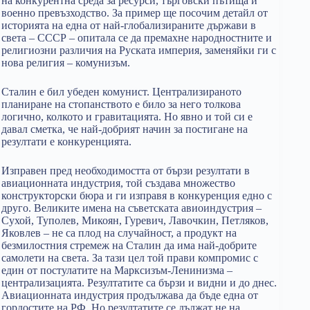
на конкурентна среда за ресурси, търговски пътища и
военно превъзходство. За пример ще посочим детайл от
историята на една от най-глобализираните държави в
света – СССР – опитала се да премахне народностните и
религиозни различия на Руската империя, заменяйки ги с
нова религия – комунизъм.
Сталин е бил убеден комунист. Централизираното
планиране на стопанството е било за него толкова
логично, колкото и гравитацията. Но явно и той си е
давал сметка, че най-добрият начин за постигане на
резултати е конкуренцията.
Изправен пред необходимостта от бързи резултати в
авиационната индустрия, той създава множество
конструкторски бюра и ги изправя в конкуренция едно с
друго. Великите имена на съветската авиоиндустрия –
Сухой, Туполев, Микоян, Гуревич, Лавочкин, Петляков,
Яковлев – не са плод на случайност, а продукт на
безмилостния стремеж на Сталин да има най-добрите
самолети на света. За тази цел той прави компромис с
един от постулатите на Марксизъм-Ленинизма –
централизацията. Резултатите са бързи и видни и до днес.
Авиационната индустрия продължава да бъде една от
гордостите на РФ. Но резултатите се дължат не на