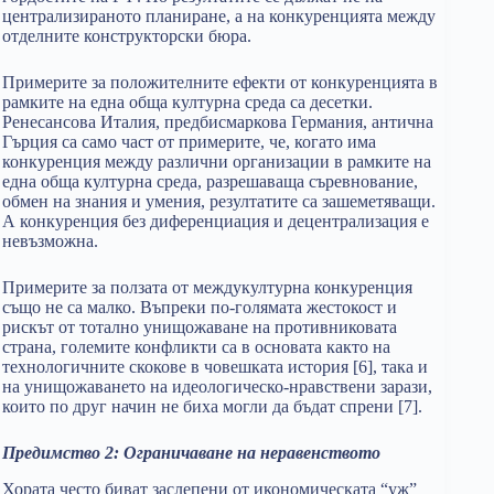
централизираното планиране, а на конкуренцията между
отделните конструкторски бюра.
Примерите за положителните ефекти от конкуренцията в
рамките на една обща културна среда са десетки.
Ренесансова Италия, предбисмаркова Германия, антична
Гърция са само част от примерите, че, когато има
конкуренция между различни организации в рамките на
една обща културна среда, разрешаваща съревнование,
обмен на знания и умения, резултатите са зашеметяващи.
А конкуренция без диференциация и децентрализация е
невъзможна.
Примерите за ползата от междукултурна конкуренция
също не са малко. Въпреки по-голямата жестокост и
рискът от тотално унищожаване на противниковата
страна, големите конфликти са в основата както на
технологичните скокове в човешката история [6], така и
на унищожаването на идеологическо-нравствени зарази,
които по друг начин не биха могли да бъдат спрени [7].
Предимство 2: Ограничаване на неравенството
Хората често биват заслепени от икономическата “уж”