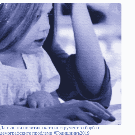
Данъчната политика като инструмент за борба с
демографските проблеми #Годишникъ2019