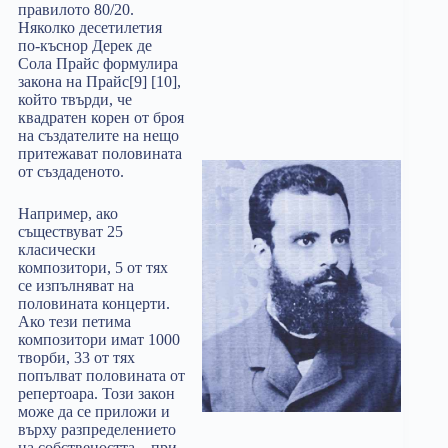
правилото 80/20.
Няколко десетилетия
по-къснор Дерек де
Сола Прайс формулира
закона на Прайс[9] [10],
който твърди, че
квадратен корен от броя
на създателите на нещо
притежават половината
от създаденото.
Например, ако
съществуват 25
класически
композитори, 5 от тях
се изпълняват на
половината концерти.
Ако тези петима
композитори имат 1000
творби, 33 от тях
попълват половината от
репертоара. Този закон
може да се приложи и
върху разпределението
на собствеността – при