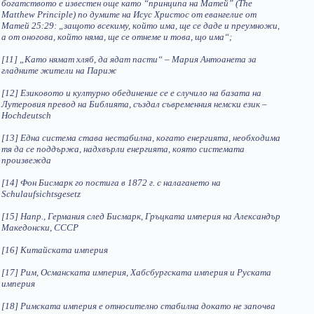
богатството е известен още като “принципа на Матей” (The
Matthew Principle) по думите на Исус Христос от евангелие от
Матей 25:29: „защото всекиму, който има, ще се даде и преумножи,
а от оногова, който няма, ще се отнеме и това, що има“;
[11] „Като нямат хляб, да ядат пасти“ – Мария Антоанета за
гладните жители на Париж
[12] Езиковото и културно обединение се е случило на базата на
Лутеровия превод на Библията, създал съвременния немски език –
Hochdeutsch
[13] Една система става нестабилна, когато енергията, необходима
тя да се поддържа, надхвърли енергията, която системата
произвежда
[14] Фон Бисмарк го постига в 1872 г. с налагането на
Schulaufsichtsgesetz
[15] Напр., Германия след Бисмарк, Гръцката империя на Александър
Македонски, СССР
[16] Китайската империя
[17] Рим, Османската империя, Хабсбургската империя и Руската
империя
[18] Римската империя е относително стабилна докато не започва