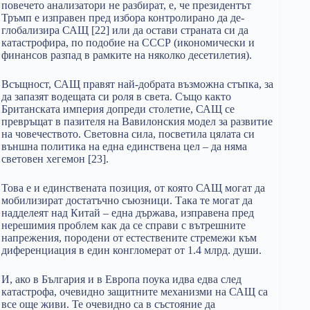
повечето анализатори не разбират, е, че президентът
Тръмп е изправен пред избора контролирано да де-
глобализира САЩ [22] или да остави страната си да
катастрофира, по подобие на СССР (икономически и
финансов разпад в рамките на няколко десетилетия).
Всъщност, САЩ правят най-добрата възможна стъпка, за
да запазят водещата си роля в света. Също както
Британската империя допреди столетие, САЩ се
превръщат в пазителя на Вавилонския модел за развитие
на човечеството. Световна сила, посветила цялата си
външна политика на една единствена цел – да няма
световен хегемон [23].
Това е и единствената позиция, от която САЩ могат да
мобилизират достатъчно съюзници. Така те могат да
надделеят над Китай – една държава, изправена пред
нерешимия проблем как да се справи с вътрешните
напрежения, породени от естествените стремежи към
диференциация в един конгломерат от 1.4 млрд. души.
И, ако в България и в Европа поука идва едва след
катастрофа, очевидно защитните механизми на САЩ са
все още живи. Те очевидно са в състояние да