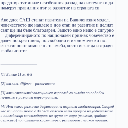
предотвратят иначе неизбежния разпад на системата и да
намерят правилния път за развитие на страната си.
Ако днес САЩ станат пазители на Вавилонския модел,
човечеството ще навлезе в нов етап на развитие и целият
свят ще им бъде благодарен. Защото едно нещо е сигурно
– диференцираното по национален признак човечество е
далеч по-креативно, по-свободно и икономически по-
ефективно от хомогенната амеба, която искат да изградят
глобалистите.
________________
[1] Битие 11 гл. 6-8
[2] от лат. differre – различаване
[3] атеистичният/еволюционен мироглед го вижда по подобен
начин, но с различна първопричина.
[4] Има много различни дефиниции на термина глобализация. Според
нас най-правилното е да бъде обяснен като процеса на уеднаквяване
и последващо консолидиране на групи от хора (племена, градове,
държави) по политически, културен, религиозен и езиков признак.