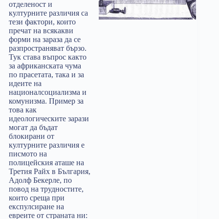
отделеност и
културните различия са
тези фактори, които
пречат на всякакви
форми на зараза да се
разпространяват бързо.
Тук става въпрос както
за африканската чума
по прасетата, така и за
идеите на
националсоциализма и
комунизма. Пример за
това как
идеологическите зарази
могат да бъдат
блокирани от
културните различия е
писмото на
полицейския аташе на
Третия Райх в България,
Адолф Бекерле, по
повод на трудностите,
които среща при
експулсиране на
евреите от страната ни: