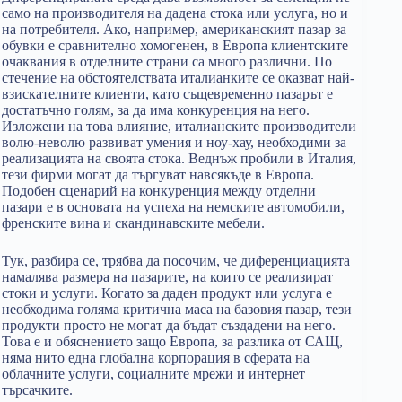
само на производителя на дадена стока или услуга, но и
на потребителя. Ако, например, американският пазар за
обувки е сравнително хомогенен, в Европа клиентските
очаквания в отделните страни са много различни. По
стечение на обстоятелствата италианките се оказват най-
взискателните клиенти, като същевременно пазарът е
достатъчно голям, за да има конкуренция на него.
Изложени на това влияние, италианските производители
волю-неволю развиват умения и ноу-хау, необходими за
реализацията на своята стока. Веднъж пробили в Италия,
тези фирми могат да търгуват навсякъде в Европа.
Подобен сценарий на конкуренция между отделни
пазари е в основата на успеха на немските автомобили,
френските вина и скандинавските мебели.
Тук, разбира се, трябва да посочим, че диференциацията
намалява размера на пазарите, на които се реализират
стоки и услуги. Когато за даден продукт или услуга е
необходима голяма критична маса на базовия пазар, тези
продукти просто не могат да бъдат създадени на него.
Това е и обяснението защо Европа, за разлика от САЩ,
няма нито една глобална корпорация в сферата на
облачните услуги, социалните мрежи и интернет
търсачките.