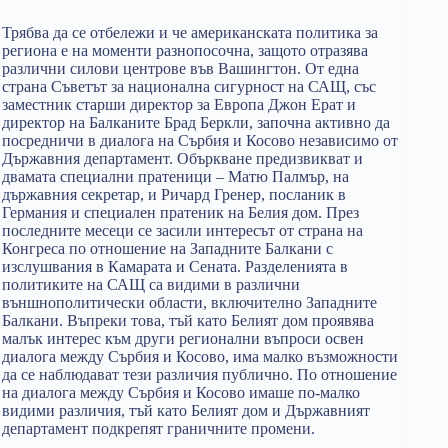
Трябва да се отбележи и че американската политика за
региона е на моменти разнопосочна, защото отразява
различни силови центрове във Вашингтон. От една
страна Съветът за национална сигурност на САЩ, със
заместник старши директор за Европа Джон Ерат и
директор на Балканите Брад Беркли, започна активно да
посредничи в диалога на Сърбия и Косово независимо от
Държавния департамент. Объркване предизвикват и
двамата специални пратеници – Матю Палмър, на
държавния секретар, и Ричард Гренер, посланик в
Германия и специален пратеник на Белия дом. През
последните месеци се засили интересът от страна на
Конгреса по отношение на Западните Балкани с
изслушвания в Камарата и Сената. Разделенията в
политиките на САЩ са видими в различни
външнополитически области, включително Западните
Балкани. Въпреки това, тъй като Белият дом проявява
малък интерес към други регионални въпроси освен
диалога между Сърбия и Косово, има малко възможности
да се наблюдават тези различия публично. По отношение
на диалога между Сърбия и Косово имаше по-малко
видими различия, тъй като Белият дом и Държавният
департамент подкрепят граничните промени.