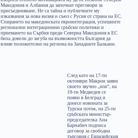
Македония и Албания да започнат преговори за
присъединяване. Не са тайна и публичните му
изказвания за нова визия и съюз с Русия от страна на ЕС.
Спирането на македонската евроинтеграция, успешните
регионални интеграционни сръбски политики и
приемането на Сърбия преди Северна Македония в ЕС
биха довели до загуба на възможността България да
влияе положително на региона на Западните Балкани.
След като на 17-ти
октомври Макрон заяви
своето звучно „non“, на
19-ти Медведев се
появи в Белград и
донесе новината за
Турски поток, на 25-ти
сръбската министър-
председателка Ана
Барнабич подписа
договор за свободна
търговия с Евразийския