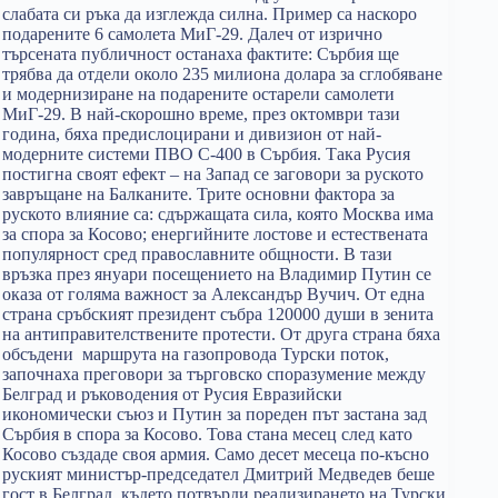
слабата си ръка да изглежда силна. Пример са наскоро
подарените 6 самолета МиГ-29. Далеч от изрично
търсената публичност останаха фактите: Сърбия ще
трябва да отдели около 235 милиона долара за сглобяване
и модернизиране на подарените остарели самолети
МиГ-29. В най-скорошно време, през октомври тази
година, бяха предислоцирани и дивизион от най-
модерните системи ПВО С-400 в Сърбия. Така Русия
постигна своят ефект – на Запад се заговори за руското
завръщане на Балканите. Трите основни фактора за
руското влияние са: сдържащата сила, която Москва има
за спора за Косово; енергийните лостове и естествената
популярност сред православните общности. В тази
връзка през януари посещението на Владимир Путин се
оказа от голяма важност за Александър Вучич. От една
страна сръбският президент събра 120000 души в зенита
на антиправителствените протести. От друга страна бяха
обсъдени маршрута на газопровода Турски поток,
започнаха преговори за търговско споразумение между
Белград и ръководения от Русия Евразийски
икономически съюз и Путин за пореден път застана зад
Сърбия в спора за Косово. Това стана месец след като
Косово създаде своя армия. Само десет месеца по-късно
руският министър-председател Дмитрий Медведев беше
гост в Белград, където потвърди реализирането на Турски