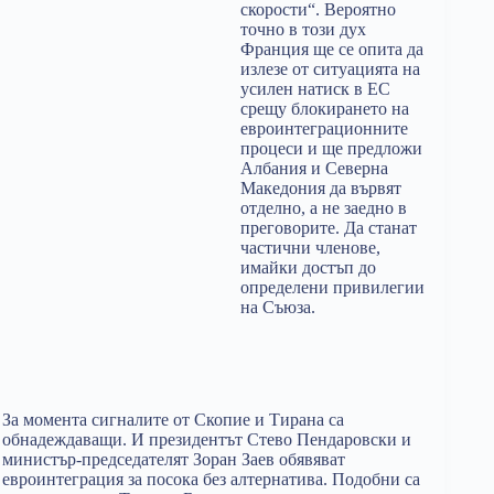
скорости“. Вероятно
точно в този дух
Франция ще се опита да
излезе от ситуацията на
усилен натиск в ЕС
срещу блокирането на
евроинтеграционните
процеси и ще предложи
Албания и Северна
Македония да вървят
отделно, а не заедно в
преговорите. Да станат
частични членове,
имайки достъп до
определени привилегии
на Съюза.
За момента сигналите от Скопие и Тирана са
обнадеждаващи. И президентът Стево Пендаровски и
министър-председателят Зоран Заев обявяват
евроинтеграция за посока без алтернатива. Подобни са