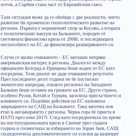
поток, а Сърбия стана част от Евразийския съюз.
Тази ситуация може да се обобщи с две реалности, чието
развитие би променило геополитическото развитие на
региона. Първата е нерешеният спор за Косово, а втората
е политическият вакуум на Балканите, породен от
световната финансова криза от 2008г. и последващата
неспособност на ЕС да финализира разширяването си.
Случи се малко очакваното – ЕС заплаши непряко
американския интерес в региона. Диалогът между
официален Белград и Прищина беше воден от ЕС като
посредник. Този диалог не даде очакваните резултати.
През последните десет години не бе постигнат
значителен напредък, откакто регионът на Западните
Балкани беше оставен на грижите на ЕС. Други страни,
особено Русия, Китай и Турция, засилиха присъствието и
влиянието си. Подобни действия на ЕС наложиха
завръщането на САЩ на Балканите. Така започна нов
етап в ангажирането с региона. Черна гора бе приета в
НАТО през юни 2017г. След като посредничиха по време
на институционалната криза в Скопие през същата
година и спомогнаха за избирането на Зоран Заев, САЩ
съсредоточиха дипломатическите си усилия да разрешат