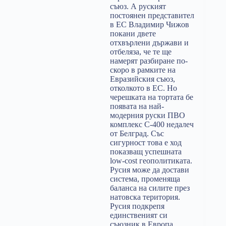
съюз. А руският
постоянен представител
в ЕС Владимир Чижов
покани двете
отхвърлени държави и
отбеляза, че те ще
намерят разбиране по-
скоро в рамките на
Евразийския съюз,
отколкото в ЕС. Но
черешката на тортата бе
появата на най-
модерния руски ПВО
комплекс С-400 недалеч
от Белград. Със
сигурност това е ход
показващ успешната
low-cost геополитиката.
Русия може да достави
система, променяща
баланса на силите през
натовска територия.
Русия подкрепя
единственият си
съюзник в Европа.