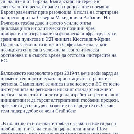
сигналите и от Тирана. Българският интерес е в
евентуалното рестартиране на процеса през ноември.
Европарламентът прие резолюция в полза на стартиране
на преговори със Северна Македония и Албания. Но
България трябва даде и своето усилие отвъд
дипломацията и политическите позиции чрез
приоритетно изграждане на физическа инфраструктура:
гранични пунктове и ЖП линията Кюстендил-Крива
Паланка. Само по този начин София може да запази
позицията си в една усложнена геополитическа
обстановка и в същото време да отстоява интересите на
ЕС.
Балканското недоволство през 2019-та вече доби заряд да
промени геополитическата ориентация на страните в
региона. Съмненията за липса на консенсус в ЕС относно
интеграцията на региона и ниският стандарт на живот
налагат на местните политици да изработват регионални
инициативи и да търсят алтернативни глобални процеси,
чрез които да осигурят развитие на народите си. Сякаш
тези лидери добре са чели Стайнбек:
„В политиката и сделките трябва със зъби и нокти да си
пробиваш път, за да станеш цар на планината. Щом