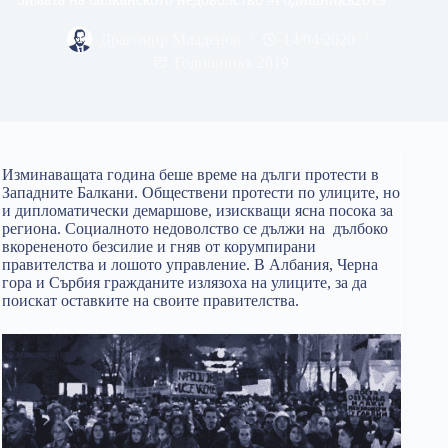
Драгомир Младенов
14/04/2020
Годишникъ 2019
Изминаващата година беше време нa дълги протести в
Западните Балкани. Обществени протести по улиците, но
и дипломатически демаршове, изискващи ясна посока за
региона. Социалното недоволство се дължи на дълбоко
вкорененото безсилие и гняв от корумпирани
правителства и лошото управление. В Албания, Черна
гора и Сърбия гражданите излязоха на улиците, за да
поискат оставките на своите правителства.