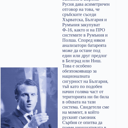
Русия дава асиметричен
отговор на това, че
сръбските съседи
Хърватска, България и
Румъния закупуват
Ф-16, както и на ПРО
системите в Румъния и
Полша. Според някои
анализатори батареята
може да остане под
един или друг предлог
в Белград или Ниш.
Това е особено
обезпокояващо за
националната
сигурност на България,
тъй като по подобен
начин голяма част от
територията ни би била
в обхвата на тази
система. Свидетели сме
на момент, в който
руският съюзник
Сърбия се опитва да
поеме инициативата в