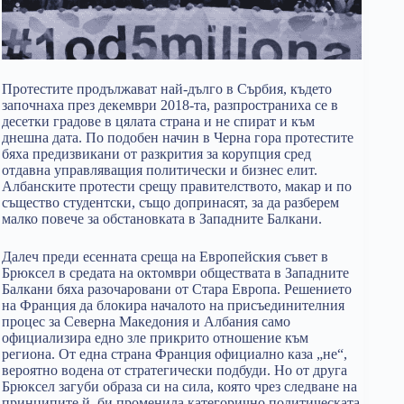
Протестите продължават най-дълго в Сърбия, където
започнаха през декември 2018-та, разпространиха се в
десетки градове в цялата страна и не спират и към
днешна дата. По подобен начин в Черна гора протестите
бяха предизвикани от разкрития за корупция сред
отдавна управляващия политически и бизнес елит.
Албанските протести срещу правителството, макар и по
същество студентски, също допринасят, за да разберем
малко повече за обстановката в Западните Балкани.
Далеч преди есенната среща на Европейския съвет в
Брюксел в средата на октомври обществата в Западните
Балкани бяха разочаровани от Стара Европа. Решението
на Франция да блокира началото на присъединителния
процес за Северна Македония и Албания само
официализира едно зле прикрито отношение към
региона. От една страна Франция официално каза „не“,
вероятно водена от стратегически подбуди. Но от друга
Брюксел загуби образа си на сила, която чрез следване на
принципите й, би променила категорично политическата