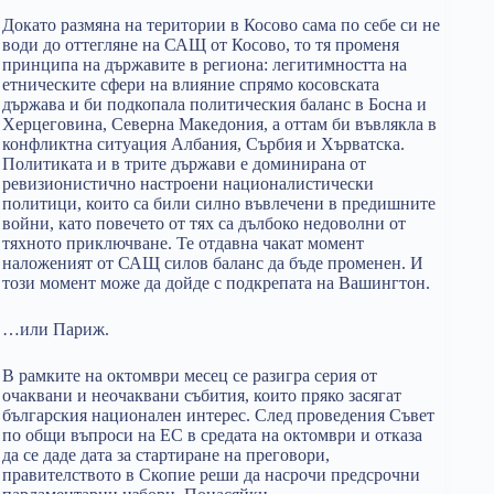
Докато размяна на територии в Косово сама по себе си не
води до оттегляне на САЩ от Косово, то тя променя
принципа на държавите в региона: легитимността на
етническите сфери на влияние спрямо косовската
държава и би подкопала политическия баланс в Босна и
Херцеговина, Северна Македония, а оттам би въвлякла в
конфликтна ситуация Албания, Сърбия и Хърватска.
Политиката и в трите държави е доминирана от
ревизионистично настроени националистически
политици, които са били силно въвлечени в предишните
войни, като повечето от тях са дълбоко недоволни от
тяхното приключване. Те отдавна чакат момент
наложеният от САЩ силов баланс да бъде променен. И
този момент може да дойде с подкрепата на Вашингтон.
…или Париж.
В рамките на октомври месец се разигра серия от
очаквани и неочаквани събития, които пряко засягат
българския национален интерес. След проведения Съвет
по общи въпроси на ЕС в средата на октомври и отказа
да се даде дата за стартиране на преговори,
правителството в Скопие реши да насрочи предсрочни