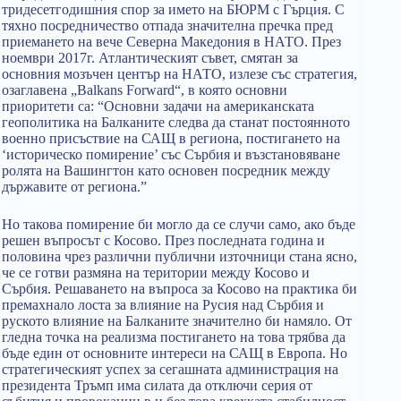
тридесетгодишния спор за името на БЮРМ с Гърция. С
тяхно посредничество отпада значителна пречка пред
приемането на вече Северна Македония в НАТО. През
ноември 2017г. Атлантическият съвет, смятан за
основния мозъчен център на НАТО, излезе със стратегия,
озаглавена „Balkans Forward“, в която основни
приоритети са: “Основни задачи на американската
геополитика на Балканите следва да станат постоянното
военно присъствие на САЩ в региона, постигането на
‘историческо помирение’ със Сърбия и възстановяване
ролята на Вашингтон като основен посредник между
държавите от региона.”
Но такова помирение би могло да се случи само, ако бъде
решен въпросът с Косово. През последната година и
половина чрез различни публични източници стана ясно,
че се готви размяна на територии между Косово и
Сърбия. Решаването на въпроса за Косово на практика би
премахнало лоста за влияние на Русия над Сърбия и
руското влияние на Балканите значително би намяло. От
гледна точка на реализма постигането на това трябва да
бъде един от основните интереси на САЩ в Европа. Но
стратегическият успех за сегашната администрация на
президента Тръмп има силата да отключи серия от