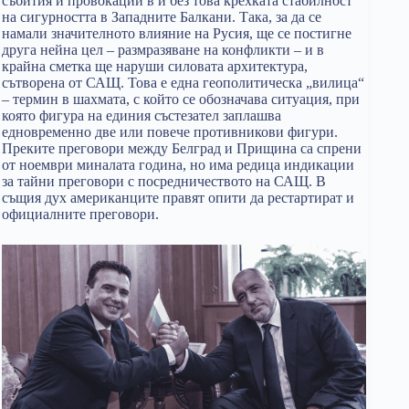
събития и провокации в и без това крехката стабилност
на сигурността в Западните Балкани. Така, за да се
намали значителното влияние на Русия, ще се постигне
друга нейна цел – размразяване на конфликти – и в
крайна сметка ще наруши силовата архитектура,
сътворена от САЩ. Това е една геополитическа „вилица“
– термин в шахмата, с който се обозначава ситуация, при
която фигура на единия състезател заплашва
едновременно две или повече противникови фигури.
Преките преговори между Белград и Прищина са спрени
от ноември миналата година, но има редица индикации
за тайни преговори с посредничеството на САЩ. В
същия дух американците правят опити да рестартират и
официалните преговори.