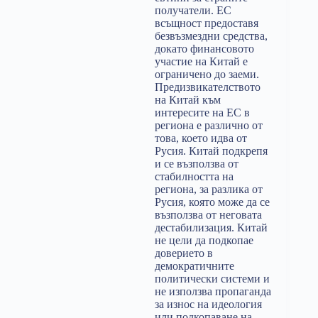
получатели. ЕС
всъщност предоставя
безвъзмездни средства,
докато финансовото
участие на Китай е
ограничено до заеми.
Предизвикателството
на Китай към
интересите на ЕС в
региона е различно от
това, което идва от
Русия. Китай подкрепя
и се възползва от
стабилността на
региона, за разлика от
Русия, която може да се
възползва от неговата
дестабилизация. Китай
не цели да подкопае
доверието в
демократичните
политически системи и
не използва пропаганда
за износ на идеология
или подкопаване на