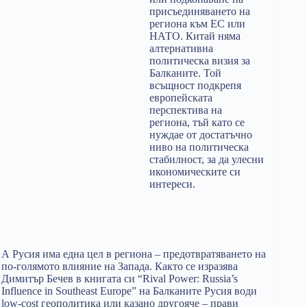
присъединяването на
региона към ЕС или
НАТО. Китай няма
алтернативна
политическа визия за
Балканите. Той
всъщност подкрепя
европейската
перспектива на
региона, тъй като се
нуждае от достатъчно
ниво на политическа
стабилност, за да улесни
икономическите си
интереси.
А Русия има една цел в региона – предотвратяването на
по-голямото влияние на Запада. Както се изразява
Димитър Бечев в книгата си “Rival Power: Russia’s
Influence in Southeast Europe” на Балканите Русия води
low-cost геополитика или казано другояче – прави