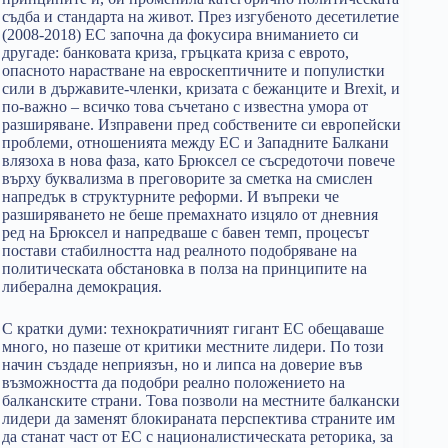
съдба и стандарта на живот. През изгубеното десетилетие
(2008-2018) ЕС започна да фокусира вниманието си
другаде: банковата криза, гръцката криза с еврото,
опасното нарастване на евроскептичните и популистки
сили в държавите-членки, кризата с бежанците и Brexit, и
по-важно – всичко това съчетано с известна умора от
разширяване. Изправени пред собствените си европейски
проблеми, отношенията между ЕС и Западните Балкани
влязоха в нова фаза, като Брюксел се съсредоточи повече
върху буквализма в преговорите за сметка на смислен
напредък в структурните реформи. И въпреки че
разширяването не беше премахнато изцяло от дневния
ред на Брюксел и напредваше с бавен темп, процесът
постави стабилността над реалното подобряване на
политическата обстановка в полза на принципите на
либерална демокрация.
С кратки думи: технократичният гигант ЕС обещаваше
много, но пазеше от критики местните лидери. По този
начин създаде неприязън, но и липса на доверие във
възможността да подобри реално положението на
балканските страни. Това позволи на местните балкански
лидери да заменят блокираната перспектива страните им
да станат част от ЕС с националистическата реторика, за