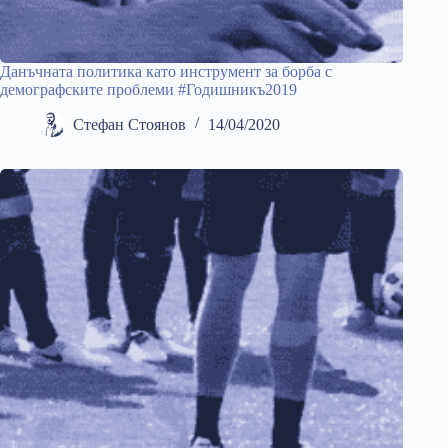
Данъчната политика като инструмент за борба с
демографските проблеми #Годишникъ2019
Стефан Стоянов
14/04/2020