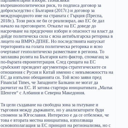
парламентарни избори. Понасяйки
вътрешнополитически риск, то подписа договор за
добросъседство с България (2017г.) и договор за
международното име на страната с Гърция (Преспа,
2018г.). Този риск не би се реализирал, ако ЕС бе дал
начало на преговорите. Отказът на ЕС доведе до
насрочване на предсрочни избори и опасност на власт да
дойде политическа сила с ясна антибългарска реторика в
лицето на ВМРО-ДПНЕ. Но последствията напускат
територията на голата политическа реторика и ясно
очертават геополитическо разместване в региона. То
заплашва ролята на България като фактор, спомагащ за
по-бързата евроинтеграция. След срещата на ЕС
сръбският президент аргументира стратегическите си
отношения с Русия и Китай именно с невъзможността на
ЕС да изпълни обещанията си. Той ясно заяви пред
Financial Times, че Западните Балкани не могат да
разчитат на ЕС. И затова стартира инициативата „Малък
Шенген“ с Албания и Северна Македония.
Тя цели създаване на свободна зона за пътуване и
търговия между държавите, но у анализаторите буди
спомени за Югославия. Интересно е да се отбележи, че
това е втората местна инициатива, използваща
основополагащия за ЕС принцип на регионализма, но с