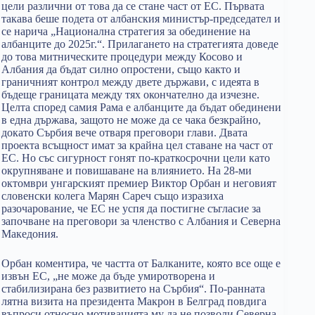
цели различни от това да се стане част от ЕС. Първата
такава беше подета от албанския министър-председател и
се нарича „Национална стратегия за обединение на
албанците до 2025г.“. Прилагането на стратегията доведе
до това митническите процедури между Косово и
Албания да бъдат силно опростени, също както и
граничният контрол между двете държави, с идеята в
бъдеще границата между тях окончателно да изчезне.
Целта според самия Рама е албанците да бъдат обединени
в една държава, защото не може да се чака безкрайно,
докато Сърбия вече отваря преговори глави. Двата
проекта всъщност имат за крайна цел ставане на част от
ЕС. Но със сигурност гонят по-краткосрочни цели като
окрупняване и повишаване на влиянието. На 28-ми
октомври унгарският премиер Виктор Орбан и неговият
словенски колега Марян Сареч също изразиха
разочарование, че ЕС не успя да постигне съгласие за
започване на преговори за членство с Албания и Северна
Македония.
Орбан коментира, че частта от Балканите, която все още е
извън ЕС, „не може да бъде умиротворена и
стабилизирана без развитието на Сърбия“. По-ранната
лятна визита на президента Макрон в Белград повдига
въпроси относно мотивацията му да не позволи Северна