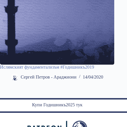
Ислямският фундаментализъм #Годишникъ2019
Сергей Петров - Араджиони
14/04/2020
Купи Годишникъ2025 тук