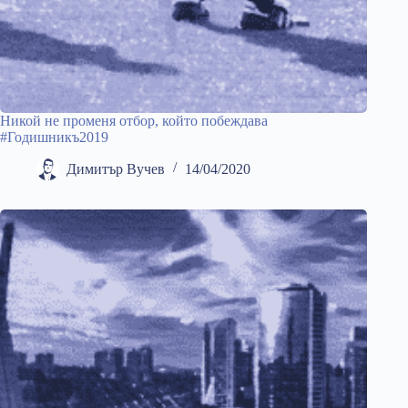
Никой не променя отбор, който побеждава
#Годишникъ2019
Димитър Вучев
14/04/2020