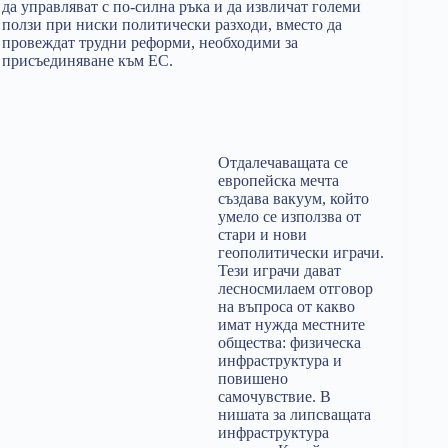
да управляват с по-силна ръка и да извличат големи
ползи при ниски политически разходи, вместо да
провеждат трудни реформи, необходими за
присъединяване към ЕС.
Отдалечаващата се
европейска мечта
създава вакуум, който
умело се използва от
стари и нови
геополитически играчи.
Тези играчи дават
лесносмилаем отговор
на въпроса от какво
имат нужда местните
общества: физическа
инфраструктура и
повишено
самочувствие. В
нишата за липсващата
инфраструктура