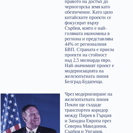
правото на достъп до
черногорска земя като
обезпечение. Като цяло
китайските проекти се
фокусират върху
Сърбия, която е най-
голямата икономика в
региона и представлява
44% от регионалния
БВП. Страната е приела
проекти на стойност
над 2,5 милиарда евро.
Най-значимият проект е
модернизацията на
железопътната линия
Белград-Будапеща.
Чрез модернизиране на
железопътната линия
Пекин ще създаде
транспортен коридор
между Пирея в Гърция
и Западна Европа през
Северна Македония,
Сърбия и Унгария.