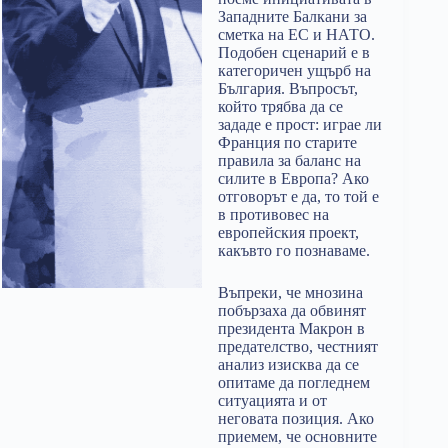
Западните Балкани за
сметка на ЕС и НАТО.
Подобен сценарий е в
категоричен ущърб на
България. Въпросът,
който трябва да се
зададе е прост: играе ли
Франция по старите
правила за баланс на
силите в Европа? Ако
отговорът е да, то той е
в противовес на
европейския проект,
какъвто го познаваме.
Въпреки, че мнозина
побързаха да обвинят
президента Макрон в
предателство, честният
анализ изисква да се
опитаме да погледнем
ситуацията и от
неговата позиция. Ако
приемем, че основните