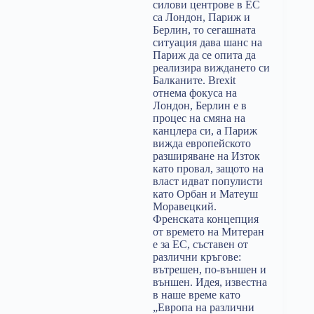
силови центрове в ЕС
са Лондон, Париж и
Берлин, то сегашната
ситуация дава шанс на
Париж да се опита да
реализира виждането си
Балканите. Brexit
отнема фокуса на
Лондон, Берлин е в
процес на смяна на
канцлера си, а Париж
вижда европейското
разширяване на Изток
като провал, защото на
власт идват популисти
като Орбан и Матеуш
Моравецкий.
Френската концепция
от времето на Митеран
е за ЕС, съставен от
различни кръгове:
вътрешен, по-външен и
външен. Идея, известна
в наше време като
„Европа на различни