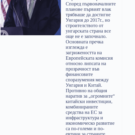
Според първоначалните
планове първият влак
трябваше да достигне
Унгария до 2017г., но
строителството от
унгарската страна все
още не е започнало.
Основната пречка
изглежда е
загрижеността на
Европейската комисия
относно липсата на
прозрачност във
финансовите
споразумения между
Унгария и Китай.
Противно на общия
наратив за „огромните“
китайски инвестиции,
комбинираните
средства на ЕС за
инфраструктура и
икономическо развитие
са по-големи и по-
евтини за страните