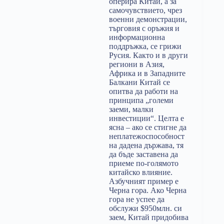
оперира Китай, а за
самочувствието, чрез
военни демонстрации,
търговия с оръжия и
информационна
поддръжка, се грижи
Русия. Както и в други
региони в Азия,
Африка и в Западните
Балкани Китай се
опитва да работи на
принципа „големи
заеми, малки
инвестиции“. Целта е
ясна – ако се стигне да
неплатежоспособност
на дадена държава, тя
да бъде заставена да
приеме по-голямото
китайско влияние.
Азбучният пример е
Черна гора. Ако Черна
гора не успее да
обслужи $950млн. си
заем, Китай придобива