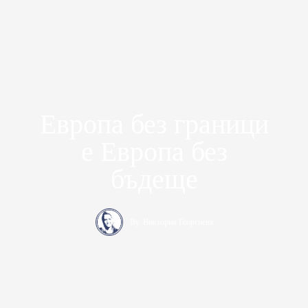
Европа без граници
е Европа без
бъдеще
By
Виктория Георгиева