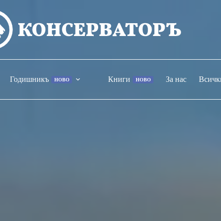
Годишникъ
Книги
За нас
Всичк
НОВО
НОВО