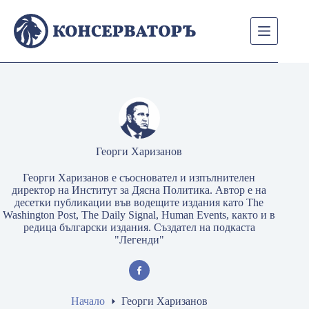
Skip
to
content
Георги Харизанов
Георги Харизанов е съосновател и изпълнителен
директор на Институт за Дясна Политика. Автор е на
десетки публикации във водещите издания като The
Washington Post, The Daily Signal, Human Events, както и в
редица български издания. Създател на подкаста
"Легенди"
Начало
Георги Харизанов