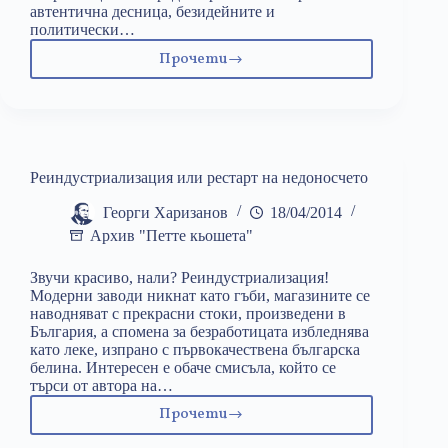
автентична десница, безидейните и
политически…
Прочети
Биполярното
разстройство
и
политическите
му
чеда
Реиндустриализация или рестарт на недоносчето
Георги Харизанов
18/04/2014
Архив "Петте кьошета"
Звучи красиво, нали? Реиндустриализация!
Модерни заводи никнат като гъби, магазините се
наводняват с прекрасни стоки, произведени в
България, а спомена за безработицата избледнява
като леке, изпрано с първокачествена българска
белина. Интересен е обаче смисъла, който се
търси от автора на…
Прочети
Реиндустриализация
или