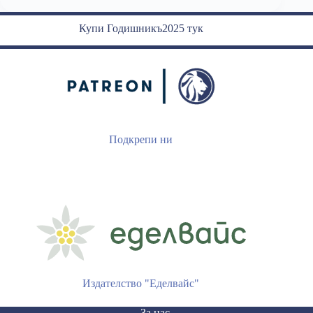
рестарт
на
Купи Годишникъ2025 тук
недоносчето
Подкрепи ни
Издателство "Еделвайс"
За нас