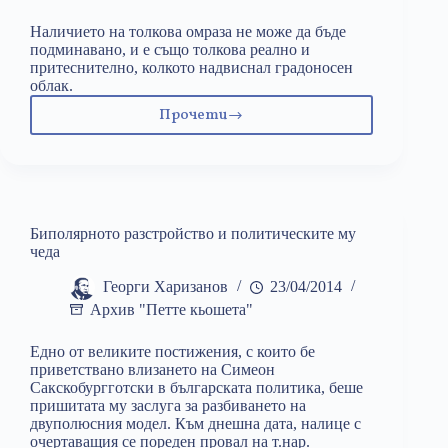
Наличието на толкова омраза не може да бъде
подминавано, и е също толкова реално и
притеснително, колкото надвиснал градоносен
облак.
Прочети
Фили
и
фоби,
проклети
да
сте!
Биполярното разстройство и политическите му
чеда
Георги Харизанов
23/04/2014
Архив "Петте кьошета"
Едно от великите постижения, с които бе
приветствано влизането на Симеон
Сакскобургготски в българската политика, беше
пришитата му заслуга за разбиването на
двуполюсния модел. Към днешна дата, налице с
очертаващия се пореден провал на т.нар.