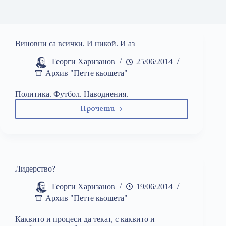
Виновни са всички. И никой. И аз
Георги Харизанов
25/06/2014
Архив "Петте кьошета"
Политика. Футбол. Наводнения.
Прочети
Виновни
са
всички.
И
никой.
И
Лидерство?
аз
Георги Харизанов
19/06/2014
Архив "Петте кьошета"
Каквито и процеси да текат, с каквито и