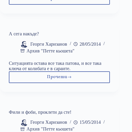
Безцветният
партиец
отново
дебне
А сега накъде?
Георги Харизанов
28/05/2014
Архив "Петте кьошета"
Ситуацията остава все така патова, и все така
ключа от колибата е в сараите.
Прочети
А
сега
накъде?
Фили и фоби, проклети да сте!
Георги Харизанов
15/05/2014
Архив "Петте кьошета"