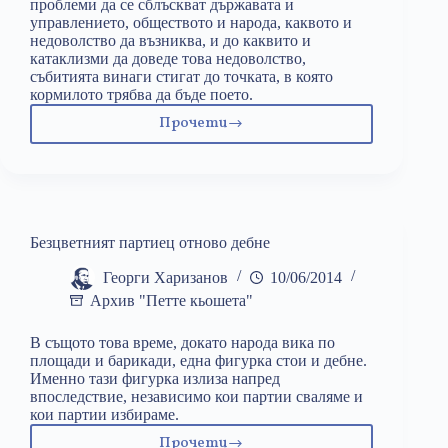
проблеми да се сблъскват държавата и
управлението, обществото и народа, каквото и
недоволство да възниква, и до каквито и
катаклизми да доведе това недоволство,
събитията винаги стигат до точката, в която
кормилото трябва да бъде поето.
Прочети
Лидерство?
Безцветният партиец отново дебне
Георги Харизанов
10/06/2014
Архив "Петте кьошета"
В същото това време, докато народа вика по
площади и барикади, една фигурка стои и дебне.
Именно тази фигурка излиза напред
впоследствие, независимо кои партии сваляме и
кои партии избираме.
Прочети