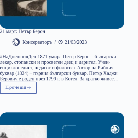
21 март: Петър Берон
Консерваторъ
21/03/2023
#НаДнешнияДен 1871 умира Петър Берон – български
лекар, стопански и просветен деец и дарител. Учен-
енциклопедист, педагог и философ. Автор на Рибния
буквар (1824) – първия български буквар. Петър Хаджи
Берович е роден през 1799 г. в Котел. За кратко живее…
Прочети
21
март:
Петър
Берон