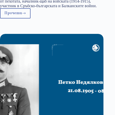
от пехотата, началник-щаб на войската (1914-1915),
участник в Сръбско-българската и Балканските войни.
Прочети
15
март
–
ген.
Православ
Тенев