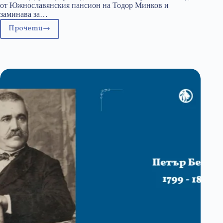
от Южнославянския пансион на Тодор Минков и
заминава за…
Прочети
22
март:
Михаил
Греков