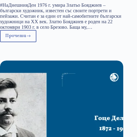
#НаДнешнияДен 1976 г. умира Златьо Бояджиев –
български художник, известен със своите портрети и
пейзажи. Считан е за един от най-самобитните български
художници на XX век. Златю Бояджиев е роден на 22
октомври 1903 г. в село Брезово. Баща му,…
Прочети
2
февруари:
Златьо
Бояджиев