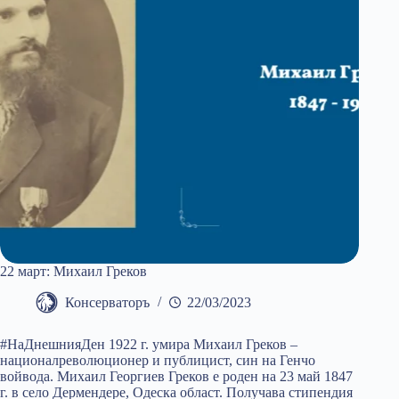
22 март: Михаил Греков
Консерваторъ
22/03/2023
#НаДнешнияДен 1922 г. умира Михаил Греков –
националреволюционер и публицист, син на Генчо
войвода. Михаил Георгиев Греков е роден на 23 май 1847
г. в село Дермендере, Одеска област. Получава стипендия