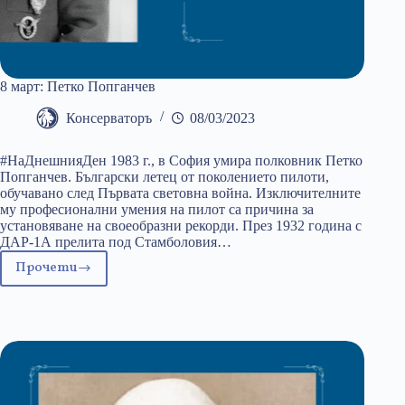
8 март: Петко Попганчев
Консерваторъ
08/03/2023
#НаДнешнияДен 1983 г., в София умира полковник Петко
Попганчев. Български летец от поколението пилоти,
обучавано след Първата световна война. Изключителните
му професионални умения на пилот са причина за
установяване на своеобразни рекорди. През 1932 година с
ДАР-1А прелита под Стамболовия…
Прочети
8
март:
Петко
Попганчев