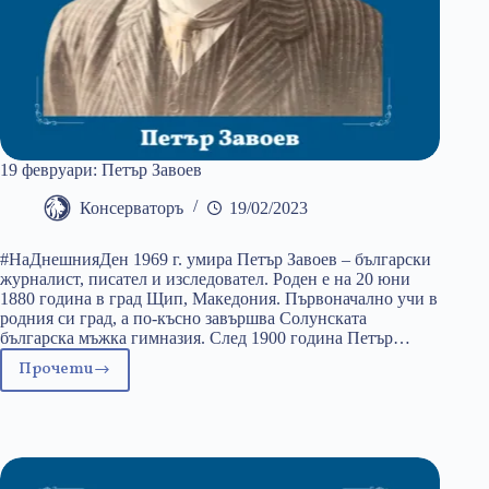
19 февруари: Петър Завоев
Консерваторъ
19/02/2023
#НаДнешнияДен 1969 г. умира Петър Завоев – български
журналист, писател и изследовател. Роден е на 20 юни
1880 година в град Щип, Македония. Първоначално учи в
родния си град, а по-късно завършва Солунската
българска мъжка гимназия. След 1900 година Петър…
Прочети
19
февруари:
Петър
Завоев