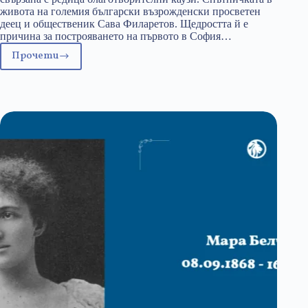
живота на големия български възрожденски просветен
деец и общественик Сава Филаретов. Щедростта й е
причина за построяването на първото в София…
Прочети
19
март:
Йорданка
Филаретова