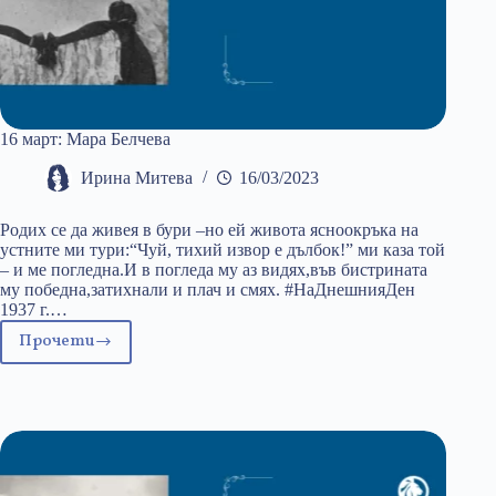
16 март: Мара Белчева
Ирина Митева
16/03/2023
Родих се да живея в бури –но ей живота ясноокръка на
устните ми тури:“Чуй, тихий извор е дълбок!” ми каза той
– и ме погледна.И в погледа му аз видях,във бистрината
му победна,затихнали и плач и смях. #НаДнешнияДен
1937 г.…
Прочети
16
март:
Мара
Белчева