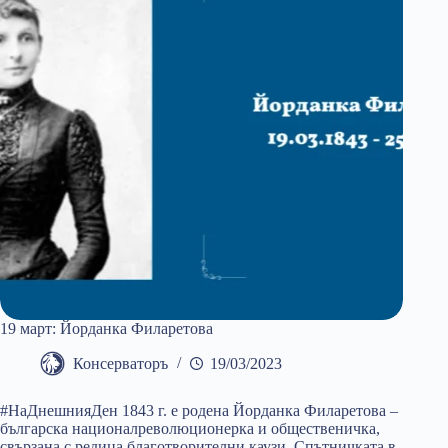
19 март: Йорданка Филаретова
Консерваторъ
19/03/2023
#НаДнешнияДен 1843 г. е родена Йорданка Филаретова –
българска националреволюционерка и общественичка,
свързана с редица благотворителни каузи. Спътничката в