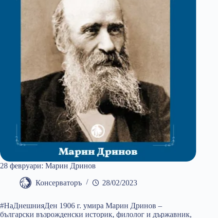
28 февруари: Марин Дринов
Консерваторъ
28/02/2023
#НаДнешнияДен 1906 г. умира Марин Дринов –
български възрожденски историк, филолог и държавник,