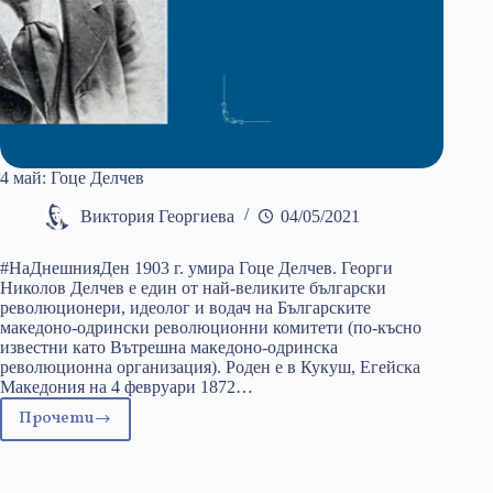
4 май: Гоце Делчев
Виктория Георгиева
04/05/2021
#НаДнешнияДен 1903 г. умира Гоце Делчев. Георги
Николов Делчев е един от най-великите български
революционери, идеолог и водач на Българските
македоно-одрински революционни комитети (по-късно
известни като Вътрешна македоно-одринска
революционна организация). Роден е в Кукуш, Егейска
Македония на 4 февруари 1872…
Прочети
4
май:
Гоце