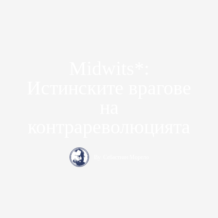
Midwits*:
Истинските врагове
на
контрареволюцията
By
Себастиан Морело