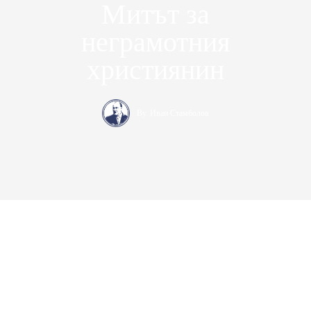
Митът за
неграмотния
християнин
By
Иван Стамболов
Консерваторъ – медийна платформа за десни политически и
икономически идеи. Ние защитаваме консервативните
позиции в България от 2017 година насам
.