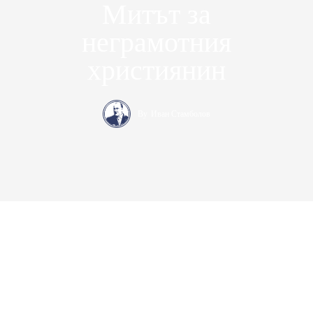
Митът за
неграмотния
християнин
By
Иван Стамболов
Консерваторъ – медийна платформа за десни политически и
икономически идеи. Ние защитаваме консервативните
позиции в България от 2017 година насам
.