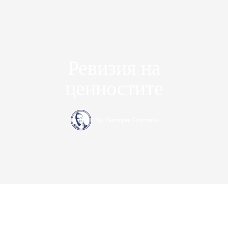
Ревизия на
ценностите
By
Виктория Георгиева
Консерваторъ – медийна платформа за десни политически и
икономически идеи. Ние защитаваме консервативните
позиции в България от 2017 година насам
.