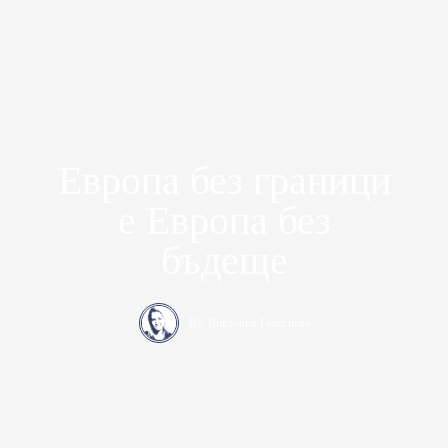
Европа без граници
е Европа без
бъдеще
By
Виктория Георгиева