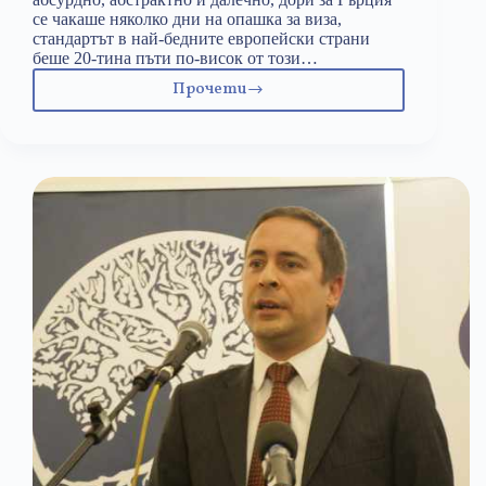
се чакаше няколко дни на опашка за виза,
стандартът в най-бедните европейски страни
беше 20-тина пъти по-висок от този…
Прочети
Пътят
към
Европа
–
21
години
по-
късно