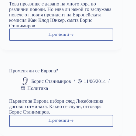
Това прозвище е давано на много хора по
различни поводи. Но едва ли някой го заслужава
повече от новия президент на Европейската
комисия Жан-Клод Юнкер, смята Борис
Станимиров.
Прочети
Господин
Европа
Променя ли се Европа?
Борис Станимиров
11/06/2014
Политика
Първите за Европа избори след Лисабонския
договор отминаха. Какво се случи, отговаря
Борис Станимиров.
Прочети
Променя
ли