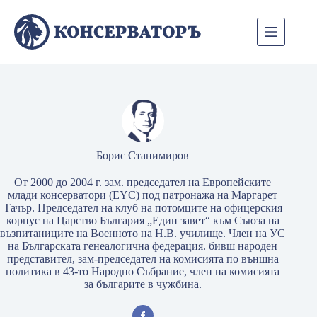
Skip
to
content
Борис Станимиров
От 2000 до 2004 г. зам. председател на Европейските
млади консерватори (EYC) под патронажа на Маргарет
Тачър. Председател на клуб на потомците на офицерския
корпус на Царство България „Един завет“ към Съюза на
възпитаниците на Военното на Н.В. училище. Член на УС
на Българската генеалогична федерация. бивш народен
представител, зам-председател на комисията по външна
политика в 43-то Народно Събрание, член на комисията
за българите в чужбина.