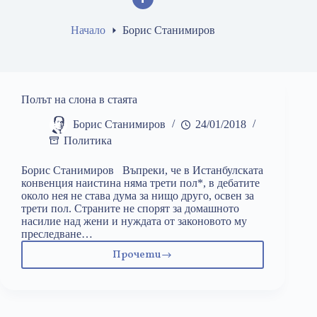
Начало
Борис Станимиров
Полът на слона в стаята
Борис Станимиров
24/01/2018
Политика
Борис Станимиров Въпреки, че в Истанбулската
конвенция наистина няма трети пол*, в дебатите
около нея не става дума за нищо друго, освен за
трети пол. Страните не спорят за домашното
насилие над жени и нуждата от законовото му
преследване…
Прочети
Полът
на
слона
в