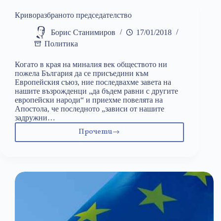
стаята
Криворазбраното председателство
Борис Станимиров
17/01/2018
Политика
Когато в края на миналия век обществото ни
пожела България да се присъедини към
Европейския съюз, ние последвахме завета на
нашите възрожденци „да бъдем равни с другите
европейски народи“ и приехме повелята на
Апостола, че последното „зависи от нашите
задружни…
Прочети
Криворазбраното
председателство