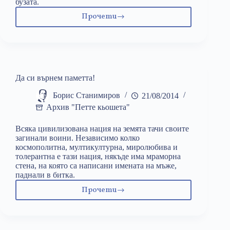
бузата.
Прочети
Безвремието
КТБ
не
може
да
продължи
Да си върнем паметта!
вечно
Борис Станимиров
21/08/2014
Архив "Петте кьошета"
Всяка цивилизована нация на земята тачи своите
загинали воини. Независимо колко
космополитна, мултикултурна, миролюбива и
толерантна е тази нация, някъде има мраморна
стена, на която са написани имената на мъже,
паднали в битка.
Прочети
Да
си
върнем
паметта!