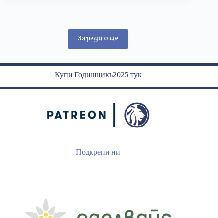
се
Европа?
Зареди още
Купи Годишникъ2025 тук
Подкрепи ни