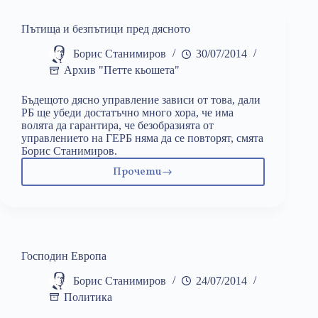
Пътища и безпътици пред дясното
Борис Станимиров
30/07/2014
Архив "Петте кьошета"
Бъдещото дясно управление зависи от това, дали
РБ ще убеди достатъчно много хора, че има
волята да гарантира, че безобразията от
управлението на ГЕРБ няма да се повторят, смята
Борис Станимиров.
Прочети
Пътища
и
безпътици
пред
дясното
Господин Европа
Борис Станимиров
24/07/2014
Политика