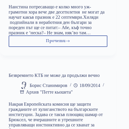
Наистина потресаващо е колко много уж-
грамотни хора вече две десетилетия не могат да
научат какъв празник е 22 септември.Хиляди
подпийнали в неработния ден българи за
пореден път ще се питат:– Абе, къф точно
празник е ‘неска?– Не знам, няк’во там…
Прочети
Величието
на
22
септември
Безвремието КТБ не може да продължи вечно
Борис Станимиров
18/09/2014
Архив "Петте кьошета"
Накрая Европейската комисия ще защити
гражданите от хулиганството на българските
институции. Задава се такъв плющящ шамар от
Брюксел, че вчерашните и утрешните
управляващи инстинктивно да се хванат за