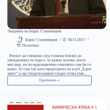
Лекцията на Борис Станимиров
Борис Станимиров
30/11/2017
Политика
Рискът да говориш след толкова близки до
убежденията ти хора е, че казват всичко, което
мислиш, но по-красноречиво отколкото сам би го
казал. Аз съм тук като председател на клуб „Един
завет“ и ще споделя нашата гледна точка към…
Прочети
Лекцията
на
Борис
Станимиров