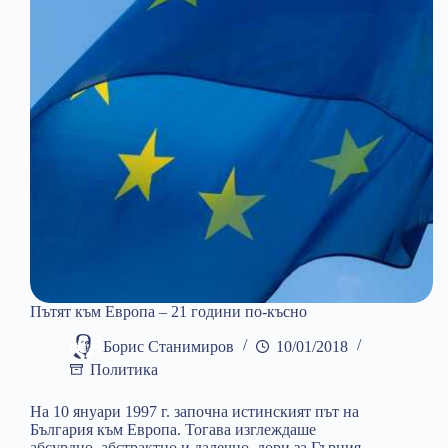
Пътят към Европа – 21 години по-късно
Борис Станимиров
10/01/2018
Политика
На 10 януари 1997 г. започна истинският път на
България към Европа. Тогава изглеждаше
абсурдно, абстрактно и далечно, дори за Гърция