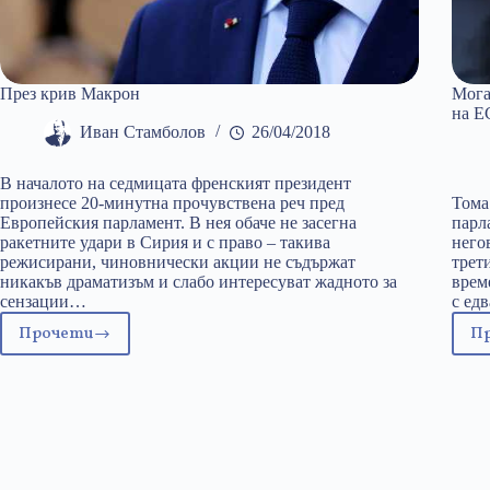
През крив Макрон
Мога
на Е
Иван Стамболов
26/04/2018
В началото на седмицата френският президент
произнесе 20-минутна прочувствена реч пред
Тома
Европейския парламент. В нея обаче не засегна
парл
ракетните удари в Сирия и с право – такива
него
режисирани, чиновнически акции не съдържат
трет
никакъв драматизъм и слабо интересуват жадното за
врем
сензации…
с ед
Прочети
П
През
крив
Макрон