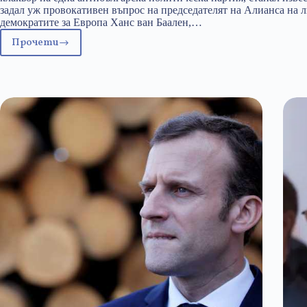
задал уж провокативен въпрос на председателят на Алианса на 
демократите за Европа Ханс ван Баален,…
Прочети
Новите
Димитърблагоевци