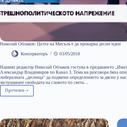
Николай Облаков: Целта на Мисъль е да прокарва десни идеи
Консерваторъ
03/05/2018
Нашият редактор Николай Облаков гостува в предаването „Имат
Александър Владимиров по Канал 3. Тема на разговора бяха опи
либералната „десница“ да подмени определението за дясно у нас
заглушаване свободата на словото по света…
Прочети
Николай
Облаков:
Целта
на
Мисъль
е