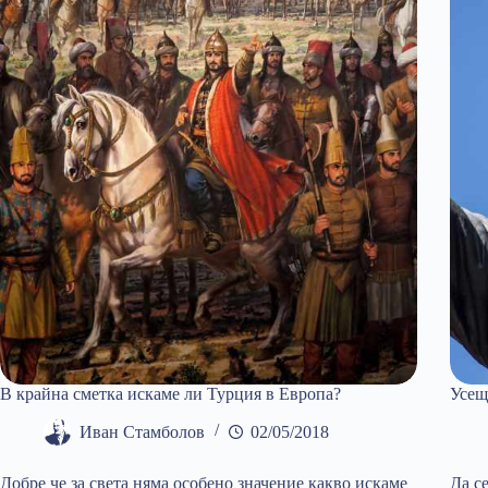
да
прокарва
десни
идеи
В крайна сметка искаме ли Турция в Европа?
Усещ
Иван Стамболов
02/05/2018
Добре че за света няма особено значение какво искаме
Да с