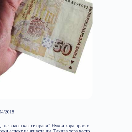
04/2018
да не знаеш как се прави“ Някои хора просто
секи аспект на живота ни. Такива хора често