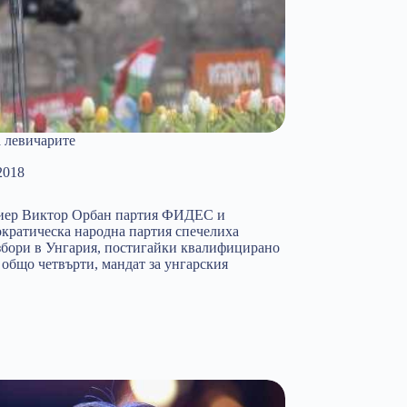
 левичарите
2018
емиер Виктор Орбан партия ФИДЕС и
кратическа народна партия спечелиха
збори в Унгария, постигайки квалифицирано
 общо четвърти, мандат за унгарския