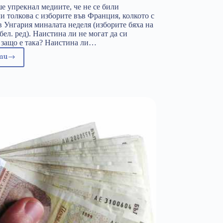
е упрекнал медиите, че не се били
и толкова с изборите във Франция, колкото с
в Унгария миналата неделя (изборите бяха на
бел. ред). Наистина ли не могат да си
 защо е така? Наистина ли…
ти
волюция
а
деите
рез
иографията
а
дин
олитик
иктор
рбан