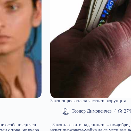
Законопроектът за частната корупция
Теодор Димокенчев
27/
не особено сръчен
„Законът е като наденицата – по-добре 
ен с това, че вчера
искат държавата-майка да се меси във в