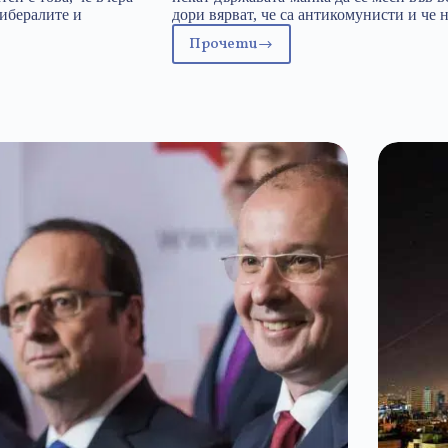
либералите и
дори вярват, че са антикомунисти и че
Прочети
Законопроектът
за
частната
корупция