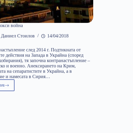
рокси война
Даниел Стоилов
14/04/2018
 настъпление след 2014 г. Подтикната от
те действия на Запада в Украйна (според
азбирания), тя започна контранастъпление –
ко и военно. Анексирането на Крим,
та на сепаратистите в Украйна, а в
ие и намесата в Сирия…
ти
овата
рокси
ойна