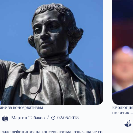
плач
на
левичарите
ане за консерватизъм
Еволюция 
политик 
Мартин Табаков
02/05/2018
е даде дефиниция на консерватизма, означава че го