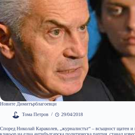
Новите Димитърблагоевци
Тома Петров
29/04/2018
Според Николай Караколев, „журналистът“ – всъщност щатен и 
клакьор на една антибългарска политическа партия, станал извест