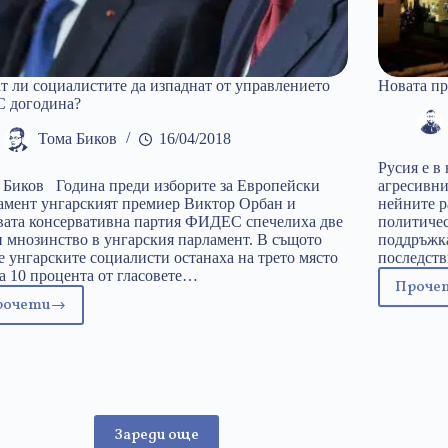
т ли социалистите да изпаднат от управлението
Новата п
С догодина?
Тома Биков
16/04/2018
Русия е в
 Биков Година преди изборите за Европейски
агресивни
амент унгарският премиер Виктор Орбан и
нейните р
вата консервативна партия ФИДЕС спечелиха две
политичес
и мнозинство в унгарския парламент. В същото
поддръжка
е унгарските социалисти останаха на трето място
последств
ва 10 процента от гласовете…
Проче
Н
рочети
Могат
п
ли
в
социалистите
да
изпаднат
от
Зареди още
управлението