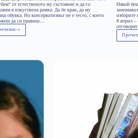
убем“ от естественото му състояние и да го
Някой беш
кмим в изкуствена рамка. Да бе крак, да му
занимавал
иш обувка. Но консерватизмът не е тесто, с което
изборите 
ожеш да си правиш…
8 април – 
отговорят
рочети
Усещане
Проче
Е
за
н
консерватизъм
и
п
б
н
е
п
–
В
О