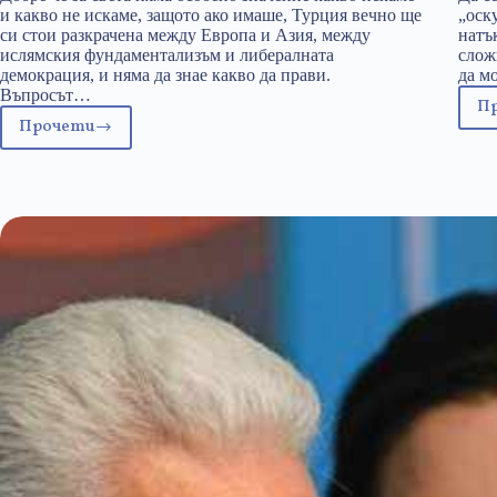
и какво не искаме, защото ако имаше, Турция вечно ще
„оск
си стои разкрачена между Европа и Азия, между
натъ
ислямския фундаментализъм и либералната
слож
демокрация, и няма да знае какво да прави.
да м
Въпросът…
П
Прочети
В
крайна
сметка
искаме
ли
Турция
в
Европа?