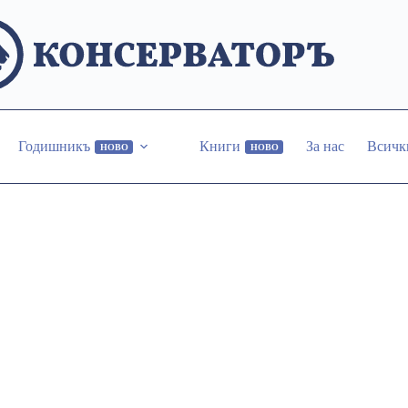
Годишникъ
Книги
За нас
Всичк
НОВО
НОВО