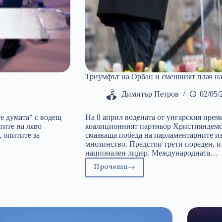
Триумфът на Орбан и смешният плач на
Димитър Петров
02/05/
е думата“ с водещ
На 8 април водената от унгарския пр
тите на ляво
коалиционният партньор Християндемо
, опитите за
смазваща победа на парламентарните и
мнозинство. Предстои трети пореден, и
национален лидер. Международната…
Прочети
Триумфът
на
Орбан
и
смешният