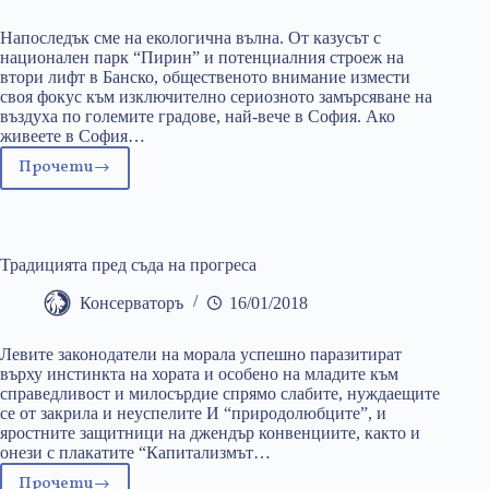
Напоследък сме на екологична вълна. От казусът с
национален парк “Пирин” и потенциалния строеж на
втори лифт в Банско, общественото внимание измести
своя фокус към изключително сериозното замърсяване на
въздуха по големите градове, най-вече в София. Ако
живеете в София…
Прочети
Три
стъпки
за
по-
Традицията пред съда на прогреса
чист
въздух
Консерваторъ
16/01/2018
в
България
Левите законодатели на морала успешно паразитират
върху инстинкта на хората и особено на младите към
справедливост и милосърдие спрямо слабите, нуждаещите
се от закрила и неуспелите И “природолюбците”, и
яростните защитници на джендър конвенциите, както и
онези с плакатите “Капитализмът…
Прочети