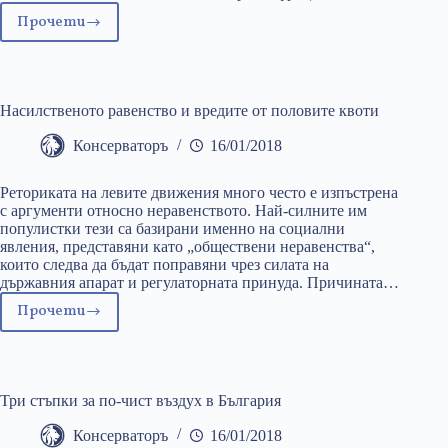
Прочети
Истанбулската
конвенция
–
нехудожествена
Насилственото равенство и вредите от половите квоти
измислица
Консерваторъ
16/01/2018
Реториката на левите движения много често е изпъстрена
с аргументи относно неравенството. Най-силните им
популистки тези са базирани именно на социални
явления, представяни като „обществени неравенства“,
които следва да бъдат поправяни чрез силата на
държавния апарат и регулаторната принуда. Причината…
Прочети
Насилственото
равенство
и
вредите
Три стъпки за по-чист въздух в България
от
половите
Консерваторъ
16/01/2018
квоти