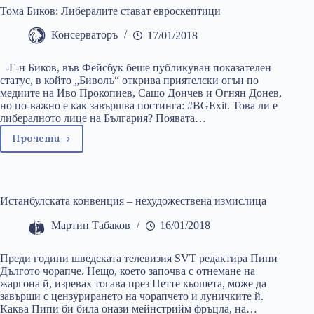
Тома Биков: Либералите стават евроскептици
Консерваторъ
17/01/2018
-Г-н Биков, във Фейсбук беше публикуван показателен
статус, в който „Биволъ“ открива приятелски огън по
медиите на Иво Прокопиев, Сашо Дончев и Огнян Донев,
но по-важно е как завършва постинга: #BGExit. Това ли е
либералното лице на България? Появата…
Прочети
Тома
Биков:
Либералите
стават
Истанбулската конвенция – нехудожествена измислица
евроскептици
Мартин Табаков
16/01/2018
Преди години шведската телевизия SVT редактира Пипи
Дългото чорапче. Нещо, което започва с отнемане на
жаргона й, изревах тогава през Петте кьошета, може да
завърши с цензурирането на чорапчето и луничките й.
Каква Пипи би била онази мейнстрийм фръцла, на…