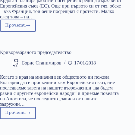
Ердоган планира работни посещения в редица държави от
Европейския съюз (ЕС). Още при първото си от тях, обаче
– във Франция, той беше посрещнат с протести. Малко
след това – на…
Прочети
Турция
–
вечният
кандидат
Криворазбраното председателство
за
член
Борис Станимиров
17/01/2018
на
ЕС
Когато в края на миналия век обществото ни пожела
България да се присъедини към Европейския съюз, ние
последвахме завета на нашите възрожденци „да бъдем
равни с другите европейски народи“ и приехме повелята
на Апостола, че последното „зависи от нашите
задружни…
Прочети
Криворазбраното
председателство