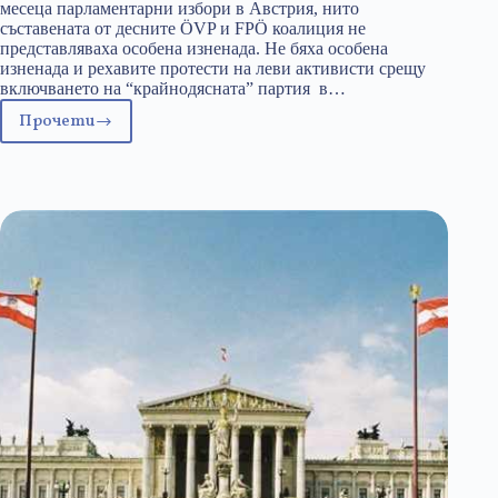
месеца парламентарни избори в Австрия, нито
съставената от десните ÖVP и FPÖ коалиция не
представляваха особена изненада. Не бяха особена
изненада и рехавите протести на леви активисти срещу
включването на “крайнодясната” партия в…
Прочети
Новото
консервативно
управление
на
Австрия