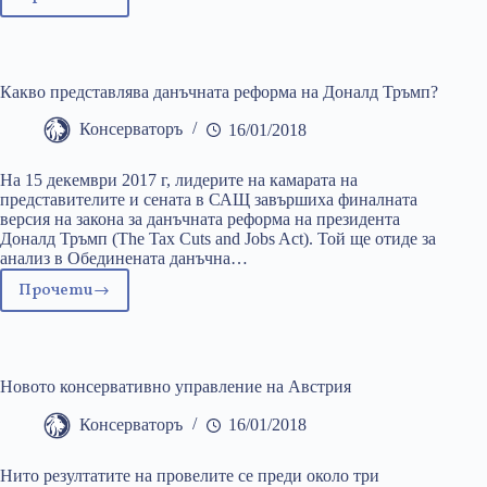
Традицията
пред
съда
на
Какво представлява данъчната реформа на Доналд Тръмп?
прогреса
Консерваторъ
16/01/2018
На 15 декември 2017 г, лидерите на камарата на
представителите и сената в САЩ завършиха финалната
версия на закона за данъчната реформа на президента
Доналд Тръмп (The Tax Cuts and Jobs Act). Той ще отиде за
анализ в Обединената данъчна…
Прочети
Какво
представлява
данъчната
реформа
Новото консервативно управление на Австрия
на
Доналд
Консерваторъ
16/01/2018
Тръмп?
Нито резултатите на провелите се преди около три