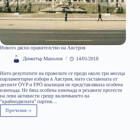
Новото дясно правителство на Австрия
Димитър Манолов
14/01/2018
Нито резултатите на провелите се преди около три месеца
парламентарни избори в Австрия, нито съставената от
десните ÖVP и FPÖ коалиция не представляваха особена
изненада. Не бяха особена изненада и рехавите протести
на леви активисти срещу включването на
“крайнодясната” партия…
Прочети
Новото
дясно
правителство
на
Австрия