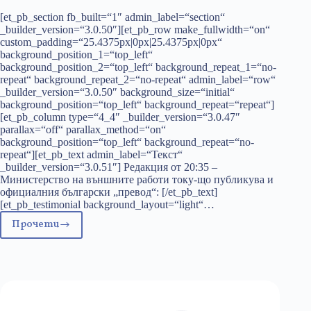
[et_pb_section fb_built=“1″ admin_label=“section“
_builder_version=“3.0.50″][et_pb_row make_fullwidth=“on“
custom_padding=“25.4375px|0px|25.4375px|0px“
background_position_1=“top_left“
background_position_2=“top_left“ background_repeat_1=“no-
repeat“ background_repeat_2=“no-repeat“ admin_label=“row“
_builder_version=“3.0.50″ background_size=“initial“
background_position=“top_left“ background_repeat=“repeat“]
[et_pb_column type=“4_4″ _builder_version=“3.0.47″
parallax=“off“ parallax_method=“on“
background_position=“top_left“ background_repeat=“no-
repeat“][et_pb_text admin_label=“Текст“
_builder_version=“3.0.51″] Редакция от 20:35 –
Министерство на външните работи току-що публикува и
официалния български „превод“: [/et_pb_text]
[et_pb_testimonial background_layout=“light“…
Прочети
Пълен
текст
на
договора
с
Македония