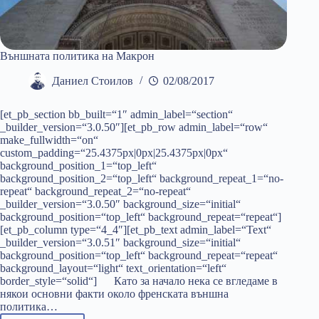
Външната политика на Макрон
Даниел Стоилов
02/08/2017
[et_pb_section bb_built=“1″ admin_label=“section“
_builder_version=“3.0.50″][et_pb_row admin_label=“row“
make_fullwidth=“on“
custom_padding=“25.4375px|0px|25.4375px|0px“
background_position_1=“top_left“
background_position_2=“top_left“ background_repeat_1=“no-
repeat“ background_repeat_2=“no-repeat“
_builder_version=“3.0.50″ background_size=“initial“
background_position=“top_left“ background_repeat=“repeat“]
[et_pb_column type=“4_4″][et_pb_text admin_label=“Text“
_builder_version=“3.0.51″ background_size=“initial“
background_position=“top_left“ background_repeat=“repeat“
background_layout=“light“ text_orientation=“left“
border_style=“solid“] Като за начало нека се вгледаме в
някои основни факти около френската външна
политика…