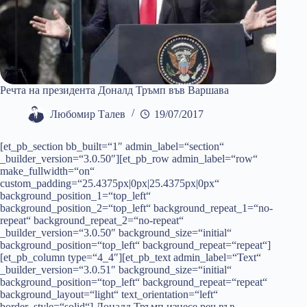
Речта на президента Доналд Тръмп във Варшава
Любомир Талев
19/07/2017
[et_pb_section bb_built=“1″ admin_label=“section“
_builder_version=“3.0.50″][et_pb_row admin_label=“row“
make_fullwidth=“on“
custom_padding=“25.4375px|0px|25.4375px|0px“
background_position_1=“top_left“
background_position_2=“top_left“ background_repeat_1=“no-
repeat“ background_repeat_2=“no-repeat“
_builder_version=“3.0.50″ background_size=“initial“
background_position=“top_left“ background_repeat=“repeat“]
[et_pb_column type=“4_4″][et_pb_text admin_label=“Text“
_builder_version=“3.0.51″ background_size=“initial“
background_position=“top_left“ background_repeat=“repeat“
background_layout=“light“ text_orientation=“left“
border_style=“solid“] Доналд Тръмп изнесе реч във