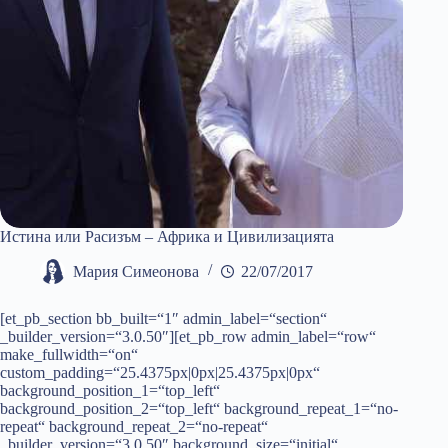
Истина или Расизъм – Африка и Цивилизацията
Мария Симеонова
22/07/2017
[et_pb_section bb_built=“1″ admin_label=“section“
_builder_version=“3.0.50″][et_pb_row admin_label=“row“
make_fullwidth=“on“
custom_padding=“25.4375px|0px|25.4375px|0px“
background_position_1=“top_left“
background_position_2=“top_left“ background_repeat_1=“no-
repeat“ background_repeat_2=“no-repeat“
_builder_version=“3.0.50″ background_size=“initial“