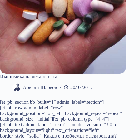
Икономика на лекарствата
Аркади Шарков
20/07/2017
[et_pb_section bb_built=“1″ admin_label=“section“]
[et_pb_row admin_label=“row“
background_position=“top_left“ background_repeat=“repeat“
background_size=“initial“][et_pb_column type=“4_4″]
[et_pb_text admin_label=“Текст“ _builder_version=“3.0.51″
background_layout=“light“ text_orientation=“left“
border_style=“solid“] Какъв е проблемът с лекарствата?