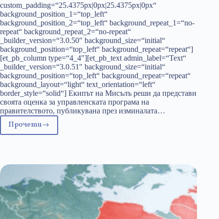
custom_padding=“25.4375px|0px|25.4375px|0px“
background_position_1=“top_left“
background_position_2=“top_left“ background_repeat_1=“no-
repeat“ background_repeat_2=“no-repeat“
_builder_version=“3.0.50″ background_size=“initial“
background_position=“top_left“ background_repeat=“repeat“]
[et_pb_column type=“4_4″][et_pb_text admin_label=“Text“
_builder_version=“3.0.51″ background_size=“initial“
background_position=“top_left“ background_repeat=“repeat“
background_layout=“light“ text_orientation=“left“
border_style=“solid“] Екипът на Мисълъ реши да представи
своята оценка за управленската програма на
правителството, публикувана през изминалата…
Прочети
Мисъль
оценява
управленската
програма
на
кабинета
–
Част
I