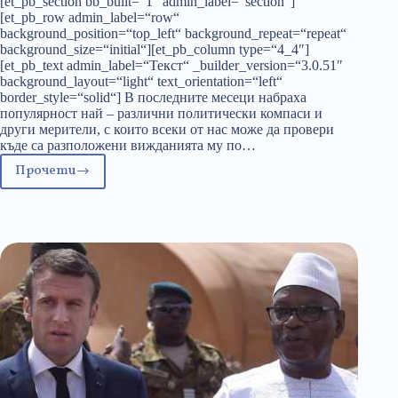
[et_pb_section bb_built=“1″ admin_label=“section“]
[et_pb_row admin_label=“row“
background_position=“top_left“ background_repeat=“repeat“
background_size=“initial“][et_pb_column type=“4_4″]
[et_pb_text admin_label=“Текст“ _builder_version=“3.0.51″
background_layout=“light“ text_orientation=“left“
border_style=“solid“] В последните месеци набраха
популярност най – различни политически компаси и
други мерители, с които всеки от нас може да провери
къде са разположени вижданията му по…
Прочети
„Мисъль“
представя
своя
политически
компас