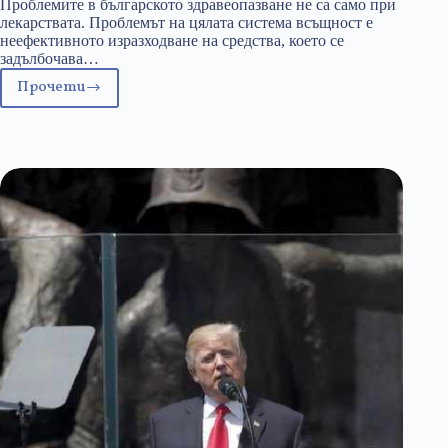
Проблемите в българското здравеопазване не са само при
лекарствата. Проблемът на цялата система всъщност е
неефективното изразходване на средства, което се
задълбочава…
Прочети
Икономика
на
лекарствата