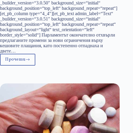
_builder_version=“3.0.50″ background_size=“initial“
background_position=“top_left“ background_repeat=“repeat“]
[et_pb_column type=“4_4″][et_pb_text admin_label=“Text“
_builder_version=“3.0.51″ background_size=“initial“
background_position=“top_left“ background_repeat=“repeat“
background_layout=“light“ text_orientation=“left“
border_style=“solid“] Парламентът окончателно отхвърли
предлаганите промени за нови ограничения върху
кешовите плащания, като постепенно отпаднаха и
двете…
Прочети
Кешът
спечели
битката,
войната
предстои