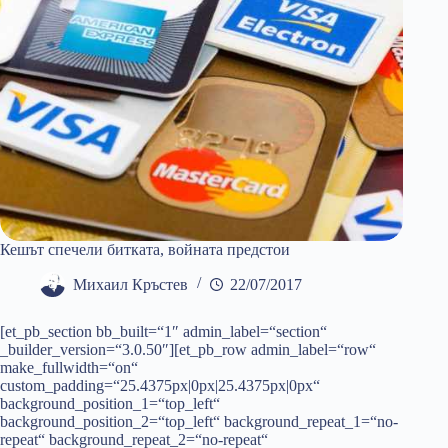
Кешът спечели битката, войната предстои
Михаил Кръстев
22/07/2017
[et_pb_section bb_built=“1″ admin_label=“section“
_builder_version=“3.0.50″][et_pb_row admin_label=“row“
make_fullwidth=“on“
custom_padding=“25.4375px|0px|25.4375px|0px“
background_position_1=“top_left“
background_position_2=“top_left“ background_repeat_1=“no-
repeat“ background_repeat_2=“no-repeat“