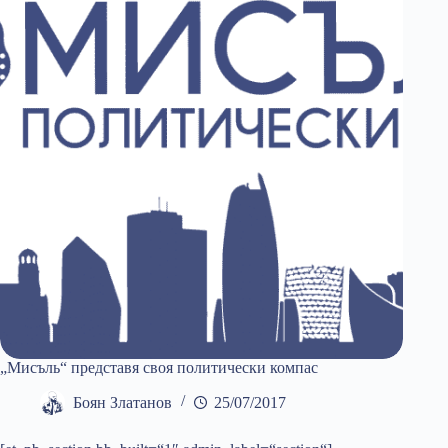
на
български
език
„Мисъль“ представя своя политически компас
Боян Златанов
25/07/2017