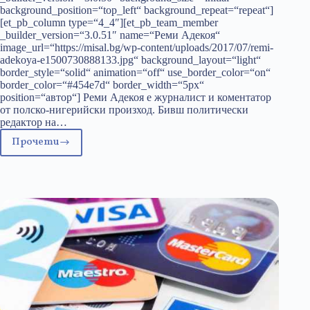
background_position=“top_left“ background_repeat=“repeat“]
[et_pb_column type=“4_4″][et_pb_team_member
_builder_version=“3.0.51″ name=“Реми Адекоя“
image_url=“https://misal.bg/wp-content/uploads/2017/07/remi-
adekoya-e1500730888133.jpg“ background_layout=“light“
border_style=“solid“ animation=“off“ use_border_color=“on“
border_color=“#454e7d“ border_width=“5px“
position=“автор“] Реми Адекоя е журналист и коментатор
от полско-нигерийски произход. Бивш политически
редактор на…
Прочети
Истина
или
Расизъм
–
Африка
и
Цивилизацията