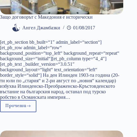
Защо договорът с Македония е исторически
Ангел Джамбазки
01/08/2017
[et_pb_section bb_built=“1″ admin_label=“section“]
[et_pb_row admin_label=“row“
background_position=“top_left“ background_repeat=“repeat“
background_size=“initial“][et_pb_column type=“4_4″]
[et_pb_text _builder_version=“3.0.51″
background_layout=“light“ text_orientation=“left“
border_style=“solid“] На ден Илинден 1903-та година (20-
ти юли по „стария“ и 2-ри август по „новия“ календар)
избухва Илинденско-Преображенско-Кръстовденското
въстание на българския народ, останал под турско
робство в Османската империя…
Прочети
Защо
договорът
с
Македония
е