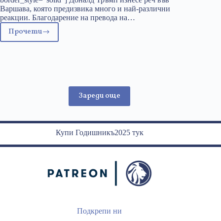
Варшава, която предизвика много и най-различни
реакции. Благодарение на превода на…
Прочети
Речта
на
президента
Доналд
Тръмп
във
Зареди още
Варшава
Купи Годишникъ2025 тук
Подкрепи ни