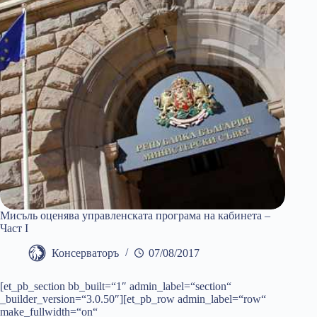
Мисъль оценява управленската програма на кабинета –
Част I
Консерваторъ
07/08/2017
[et_pb_section bb_built=“1″ admin_label=“section“
_builder_version=“3.0.50″][et_pb_row admin_label=“row“
make_fullwidth=“on“