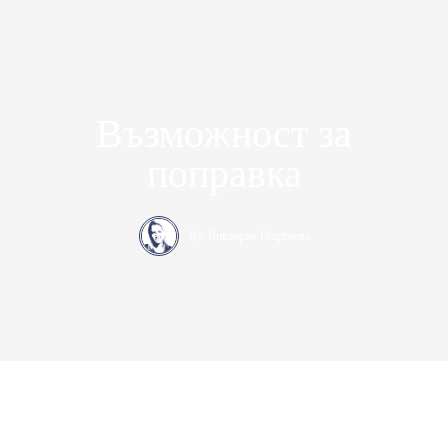
Възможност за
поправка
By
Виктория Георгиева
Консерваторъ – медийна платформа за десни политически и
икономически идеи. Ние защитаваме консервативните
позиции в България от 2017 година насам
.