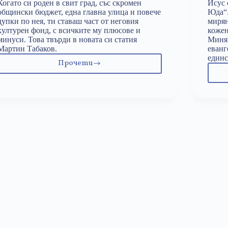
Когато си роден в свит град, със скромен
Исус 
общински бюджет, една главна улица и повече
Юда“.
дупки по нея, ти ставаш част от неговия
мирян
културен фонд, с всичките му плюсове и
кожен
минуси. Това твърди в новата си статия
Миня.
Мартин Табаков.
еванг
единс
Прочети
Selfie
на
българската
провинциалистка