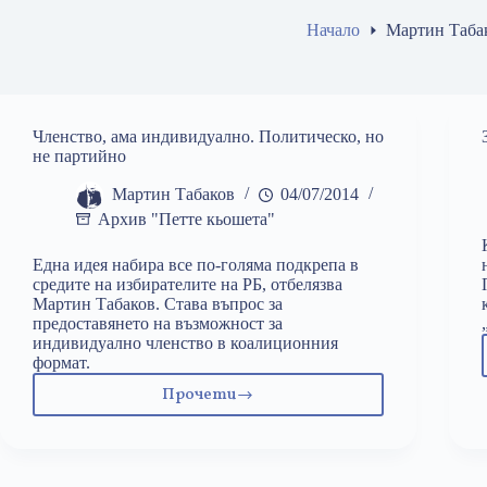
Начало
Мартин Таба
Членство, ама индивидуално. Политическо, но
не партийно
Мартин Табаков
04/07/2014
Архив "Петте кьошета"
Една идея набира все по-голяма подкрепа в
средите на избирателите на РБ, отбелязва
Мартин Табаков. Става въпрос за
предоставянето на възможност за
индивидуално членство в коалиционния
формат.
Прочети
Членство,
ама
индивидуално.
Политическо,