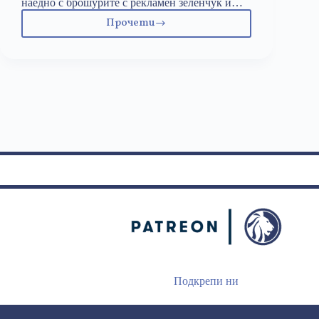
наедно с брошурите с рекламен зеленчук и…
Прочети
За
чифт
крака
в
либертарианска
компания
Подкрепи ни