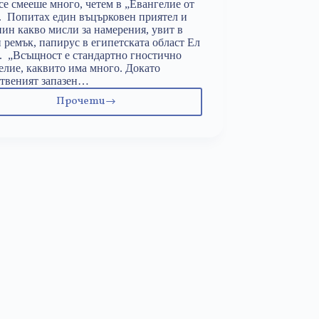
се смееше много, четем в „Евангелие от
 Попитах един въцърковен приятел и
ин какво мисли за намерения, увит в
 ремък, папирус в египетската област Ел
 „Всъщност е стандартно гностично
елие, каквито има много. Докато
твеният запазен…
Прочети
От
Юда
за
Юда