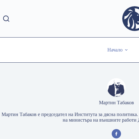
Skip
to
content
Начало
Мартин Табаков
Мартин Табаков е председател на Института за дясна политика
на министъра на външните работи