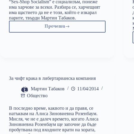
“Sex-Shop Socialism” е социализъм, понеже
има харчове за всеки. Разбира се, харчещият
има щастието да не е този, който е изкарал
парите, твърди Мартин Табаков.
Прочети
“Sex-
Shop
Socialism”-
ът
е
денонощен
За чифт крака в либертарианска компания
Мартин Табаков
11/04/2014
Общество
В последно време, каквото и да правя, се
натъквам на Алиса Зиновиевна Розенбаум.
Мисля, че не е далеч времето, когато Алиса
Зиновиевна Розенбаум ще започне да бъде
пробутвана под входните врати на хората,