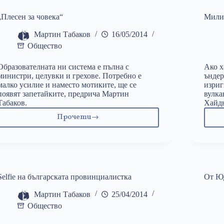
„Плесен за човека“
Мили 
Мартин Табаков
16/05/2014
Общество
Образователната ни система е пълна с
Ако х
министри, целувки и грехове. Потребно е
ъндер
малко усилие и наместо мотиките, ще се
изриг
появят запетайките, предрича Мартин
вулка
Табаков.
Хайд
Прочети
„Плесен
за
човека“
Selfie на българската провинциалистка
От Ю
Мартин Табаков
25/04/2014
Общество