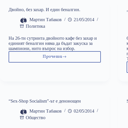
но
не
Двойно, без захар. И един беналгин.
партийно
Мартин Табаков
21/05/2014
Политика
На 26-ти сутринта двойното кафе без захар и
единият беналгин няма да бъдат закуска за
шампиони, нито въпрос на избор.
Прочети
Двойно,
без
захар.
И
един
беналгин.
“Sex-Shop Socialism”-ът е денонощен
Мартин Табаков
02/05/2014
Общество