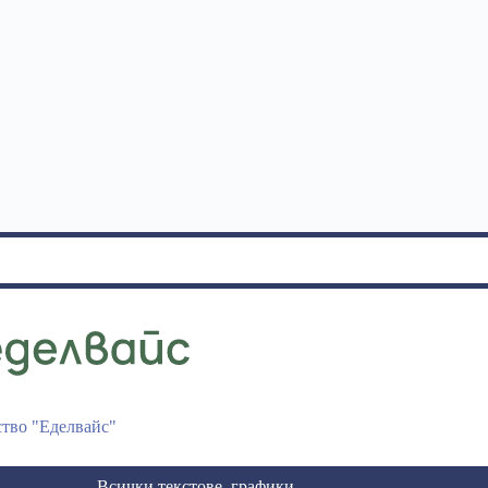
ство "Еделвайс"
Всички текстове, графики,