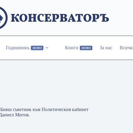
Годишникъ
Книги
За нас
Всичк
НОВО
НОВО
. Бивш съветник към Политическия кабинет
 Даниел Митов.