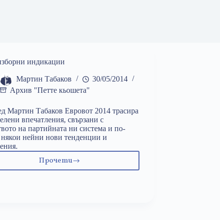
изборни индикации
Мартин Табаков
30/05/2014
Архив "Петте кьошета"
д Мартин Табаков Евровот 2014 трасира
елени впечатления, свързани с
твото на партийната ни система и по-
 някои нейни нови тенденции и
ения.
Прочети
Следизборни
индикации