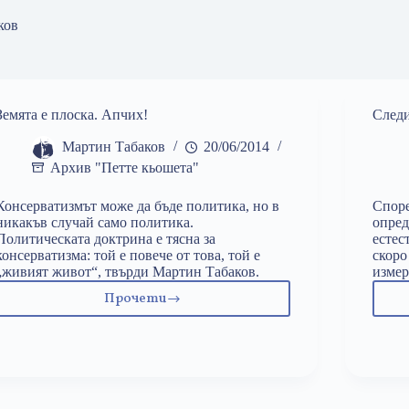
ков
Земята е плоска. Апчих!
След
Мартин Табаков
20/06/2014
Архив "Петте кьошета"
Консерватизмът може да бъде политика, но в
Споре
никакъв случай само политика.
опред
Политическата доктрина е тясна за
естес
консерватизма: той е повече от това, той е
скоро
„живият живот“, твърди Мартин Табаков.
измер
Прочети
Земята
е
плоска.
Апчих!