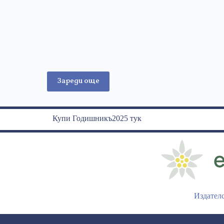
Зареди още
Купи Годишникъ2025 тук
Издател