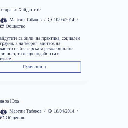
и драги: Хайдютите
Мартин Табаков
10/05/2014
Общество
айдутите са били, на практика, социален
граунд, а на теория, апотеоз на
ването на българската революционна
ничност, то нещо подобно са и
ютите.
Прочети
Мили
и
драги:
Хайдютите
да за Юда
Мартин Табаков
18/04/2014
Общество