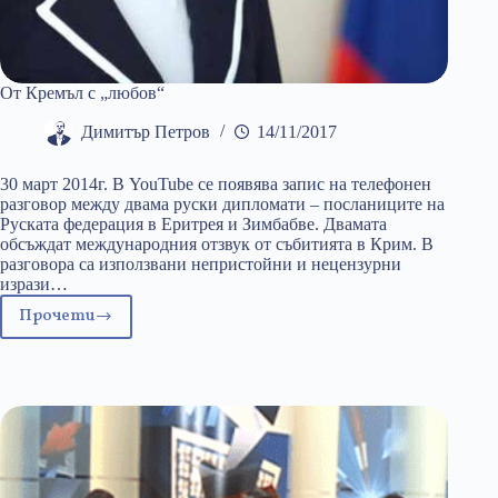
От Кремъл с „любов“
Димитър Петров
14/11/2017
30 март 2014г. В YouTube се появява запис на телефонен
разговор между двама руски дипломати – посланиците на
Руската федерация в Еритрея и Зимбабве. Двамата
обсъждат международния отзвук от събитията в Крим. В
разговора са използвани непристойни и нецензурни
изрази…
Прочети
От
Кремъл
с
„любов“