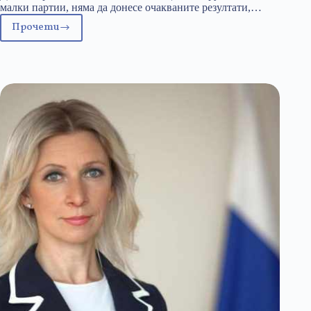
малки партии, няма да донесе очакваните резултати,…
Прочети
Неудобните
въпроси
към
Партиите
на
дъгата