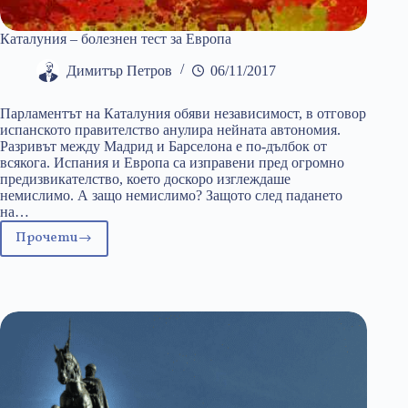
Каталуния – болезнен тест за Европа
Димитър Петров
06/11/2017
Парламентът на Каталуния обяви независимост, в отговор
испанското правителство анулира нейната автономия.
Разривът между Мадрид и Барселона е по-дълбок от
всякога. Испания и Европа са изправени пред огромно
предизвикателство, което доскоро изглеждаше
немислимо. А защо немислимо? Защото след падането
на…
Прочети
Каталуния
–
болезнен
тест
за
Европа