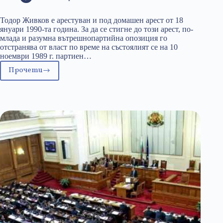
Тодор Живков е арестуван и под домашен арест от 18
януари 1990-та година. За да се стигне до този арест, по-
млада и разумна вътрешнопартийна опозиция го
отстранява от власт по време на състоялият се на 10
ноември 1989 г. партиен…
Прочети
Неизбежният
десети