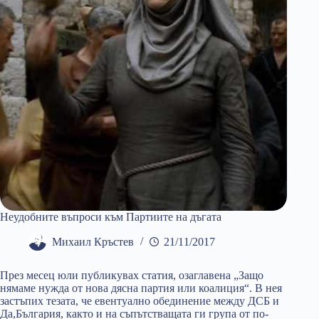
Неудобните въпроси към Партиите на дъгата
Михаил Кръстев
21/11/2017
През месец юли публикувах статия, озаглавена „Защо
нямаме нужда от нова дясна партия или коалиция“. В нея
застъпих тезата, че евентуално обединение между ДСБ и
Да,България, както и на съпътстващата ги група от по-