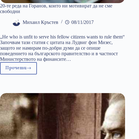
20-те реда на Горанов, които ни мотивират да не сме
свободни
Михаил Кръстев
08/11/2017
„He who is unfit to serve his fellow citizens wants to rule them“
Започвам тази статия с цитата на Лудвиг фон Мизес,
защото не намирам по-добри думи да се опише
поведението на българското правителство и в частност
Министерството на финансите…
Прочети
20-
те
реда
на
Горанов,
които
ни
мотивират
да
не
сме