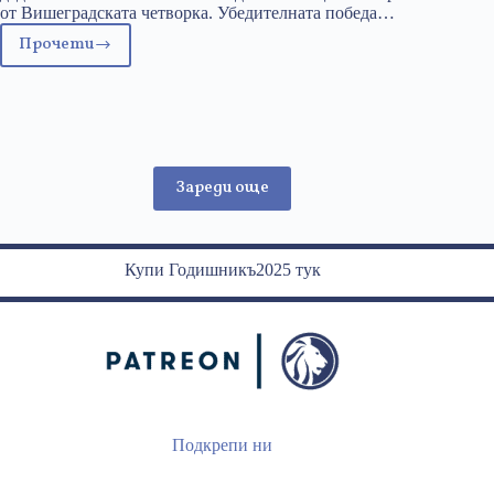
от Вишеградската четворка. Убедителната победа…
Прочети
Дясноцентристката
вълна
на
изборите
в
Чехия
Зареди още
Купи Годишникъ2025 тук
Подкрепи ни