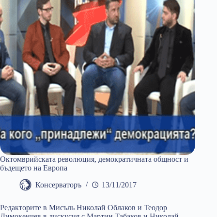
Октомврийската революция, демократичната общност и
бъдещето на Европа
Консерваторъ
13/11/2017
Редакторите в Мисъль Николай Облаков и Теодор
Димокенчев в дискусия с Мартин Табаков и Николай