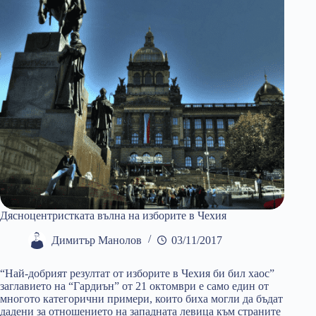
Дясноцентристката вълна на изборите в Чехия
Димитър Манолов
03/11/2017
“Най-добрият резултат от изборите в Чехия би бил хаос”
заглавието на “Гардиън” от 21 октомври е само един от
многото категорични примери, които биха могли да бъдат
дадени за отношението на западната левица към страните