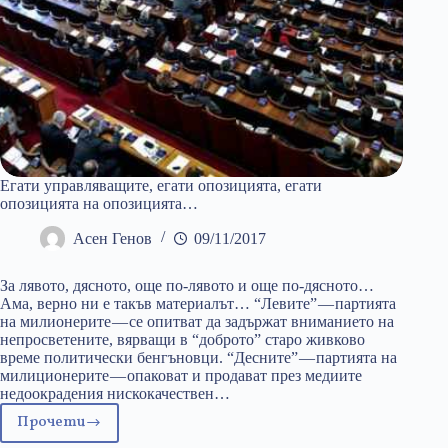
Егати управляващите, егати опозицията, егати
опозицията на опозицията…
Асен Генов
09/11/2017
За лявото, дясното, още по-лявото и още по-дясното…
Ама, верно ни е такъв материалът… “Левите” — партията
на милионерите — се опитват да задържат вниманието на
непросветените, вярващи в “доброто” старо живково
време политически бенгъновци. “Десните” — партията на
милиционерите — опаковат и продават през медиите
недоокрадения нискокачествен…
Прочети
Егати