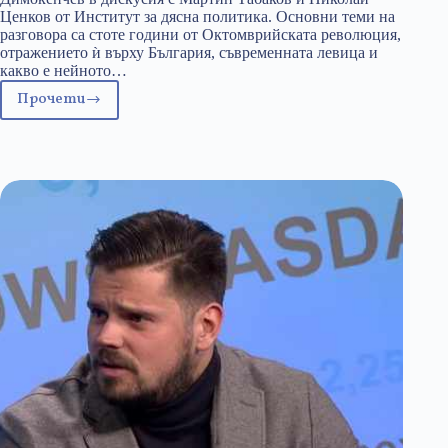
Ценков от Институт за дясна политика. Основни теми на
разговора са стоте години от Октомврийската революция,
отражението ѝ върху България, съвременната левица и
какво е нейното…
Прочети
Октомврийската
революция,
демократичната
общност
и
бъдещето
на
Европа