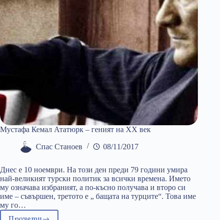
свободни
Мустафа Кемал Ататюрк – геният на XX век
Спас Станоев
08/11/2017
Днес е 10 ноември. На този ден преди 79 години умира
най-великият турски политик за всички времена. Името
му означава избраният, а по-късно получава и второ си
име – съвършен, третото е „ бащата на турците“. Това име
му го…
Прочети