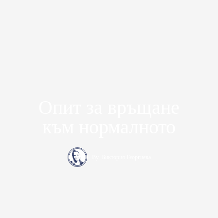
Опит за връщане
към нормалното
By
Виктория Георгиева