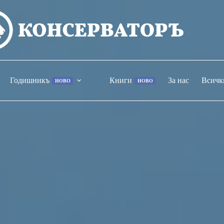
Годишникъ
Книги
За нас
Всичк
НОВО
НОВО