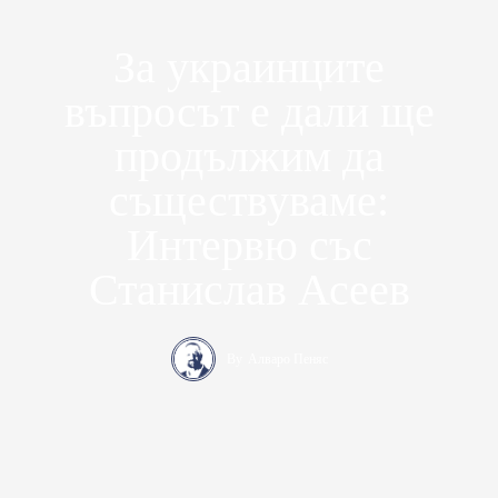
За украинците
въпросът е дали ще
продължим да
съществуваме:
Интервю със
Станислав Асеев
By
Алваро Пеняс