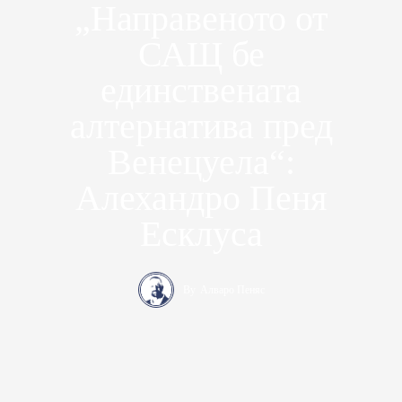
„Направеното от
САЩ бе
единствената
алтернатива пред
Венецуела“:
Алехандро Пеня
Есклуса
By
Алваро Пеняс